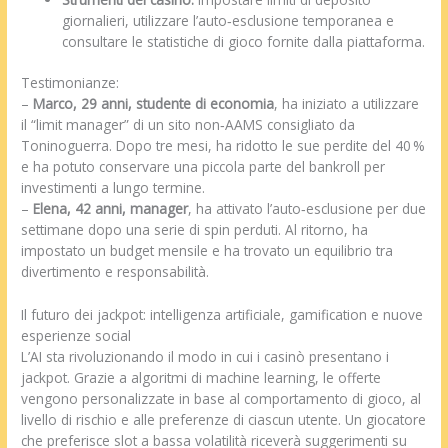
giornalieri, utilizzare l’auto‑esclusione temporanea e
consultare le statistiche di gioco fornite dalla piattaforma.
Testimonianze:
–
Marco, 29 anni, studente di economia
, ha iniziato a utilizzare
il “limit manager” di un sito non‑AAMS consigliato da
Toninoguerra. Dopo tre mesi, ha ridotto le sue perdite del 40 %
e ha potuto conservare una piccola parte del bankroll per
investimenti a lungo termine.
–
Elena, 42 anni, manager
, ha attivato l’auto‑esclusione per due
settimane dopo una serie di spin perduti. Al ritorno, ha
impostato un budget mensile e ha trovato un equilibrio tra
divertimento e responsabilità.
Il futuro dei jackpot: intelligenza artificiale, gamification e nuove
esperienze social
L’AI sta rivoluzionando il modo in cui i casinò presentano i
jackpot. Grazie a algoritmi di machine learning, le offerte
vengono personalizzate in base al comportamento di gioco, al
livello di rischio e alle preferenze di ciascun utente. Un giocatore
che preferisce slot a bassa volatilità riceverà suggerimenti su