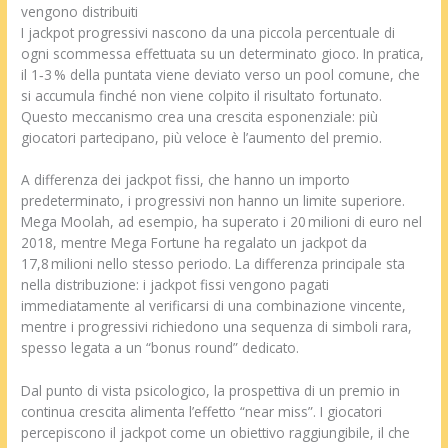
vengono distribuiti
I jackpot progressivi nascono da una piccola percentuale di
ogni scommessa effettuata su un determinato gioco. In pratica,
il 1‑3 % della puntata viene deviato verso un pool comune, che
si accumula finché non viene colpito il risultato fortunato.
Questo meccanismo crea una crescita esponenziale: più
giocatori partecipano, più veloce è l’aumento del premio.
A differenza dei jackpot fissi, che hanno un importo
predeterminato, i progressivi non hanno un limite superiore.
Mega Moolah, ad esempio, ha superato i 20 milioni di euro nel
2018, mentre Mega Fortune ha regalato un jackpot da
17,8 milioni nello stesso periodo. La differenza principale sta
nella distribuzione: i jackpot fissi vengono pagati
immediatamente al verificarsi di una combinazione vincente,
mentre i progressivi richiedono una sequenza di simboli rara,
spesso legata a un “bonus round” dedicato.
Dal punto di vista psicologico, la prospettiva di un premio in
continua crescita alimenta l’effetto “near miss”. I giocatori
percepiscono il jackpot come un obiettivo raggiungibile, il che