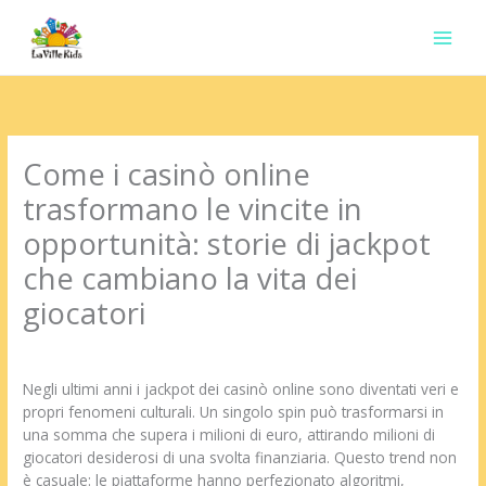
Ir
para
o
conteúdo
Come i casinò online
trasformano le vincite in
opportunità: storie di jackpot
che cambiano la vita dei
giocatori
Deixe um comentário
/
Uncategorized
/ Por
contato.marciorads
Negli ultimi anni i jackpot dei casinò online sono diventati veri e
propri fenomeni culturali. Un singolo spin può trasformarsi in
una somma che supera i milioni di euro, attirando milioni di
giocatori desiderosi di una svolta finanziaria. Questo trend non
è casuale: le piattaforme hanno perfezionato algoritmi,