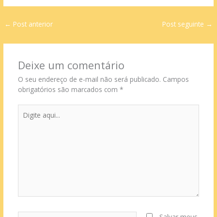
←
Post anterior
Post seguinte
→
Deixe um comentário
O seu endereço de e-mail não será publicado.
Campos
obrigatórios são marcados com
*
Digite
aqui...
Name*
Salvar meus