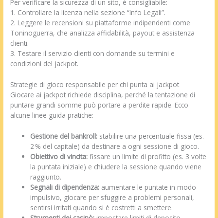
Per verificare la sicurezza di un sito, è consigliabile:
1. Controllare la licenza nella sezione “Info Legali”.
2. Leggere le recensioni su piattaforme indipendenti come
Toninoguerra, che analizza affidabilità, payout e assistenza
clienti.
3. Testare il servizio clienti con domande su termini e
condizioni del jackpot.
Strategie di gioco responsabile per chi punta ai jackpot
Giocare ai jackpot richiede disciplina, perché la tentazione di
puntare grandi somme può portare a perdite rapide. Ecco
alcune linee guida pratiche:
Gestione del bankroll:
stabilire una percentuale fissa (es.
2 % del capitale) da destinare a ogni sessione di gioco.
Obiettivo di vincita:
fissare un limite di profitto (es. 3 volte
la puntata iniziale) e chiudere la sessione quando viene
raggiunto.
Segnali di dipendenza:
aumentare le puntate in modo
impulsivo, giocare per sfuggire a problemi personali,
sentirsi irritati quando si è costretti a smettere.
Strumenti dei casinò:
impostare limiti di deposito