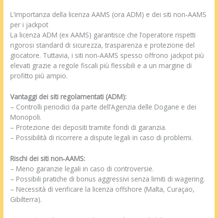
L’importanza della licenza AAMS (ora ADM) e dei siti non‑AAMS
per i jackpot
La licenza ADM (ex AAMS) garantisce che l’operatore rispetti
rigorosi standard di sicurezza, trasparenza e protezione del
giocatore. Tuttavia, i siti non‑AAMS spesso offrono jackpot più
elevati grazie a regole fiscali più flessibili e a un margine di
profitto più ampio.
Vantaggi dei siti regolamentati (ADM):
– Controlli periodici da parte dell’Agenzia delle Dogane e dei
Monopoli.
– Protezione dei depositi tramite fondi di garanzia.
– Possibilità di ricorrere a dispute legali in caso di problemi.
Rischi dei siti non‑AAMS:
– Meno garanzie legali in caso di controversie.
– Possibili pratiche di bonus aggressivi senza limiti di wagering.
– Necessità di verificare la licenza offshore (Malta, Curaçao,
Gibilterra).