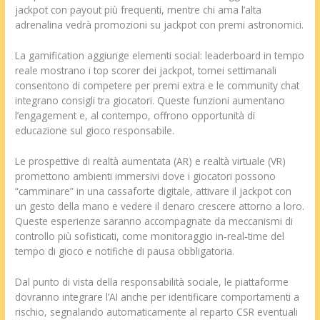
jackpot con payout più frequenti, mentre chi ama l’alta
adrenalina vedrà promozioni su jackpot con premi astronomici.
La gamification aggiunge elementi social: leaderboard in tempo
reale mostrano i top scorer dei jackpot, tornei settimanali
consentono di competere per premi extra e le community chat
integrano consigli tra giocatori. Queste funzioni aumentano
l’engagement e, al contempo, offrono opportunità di
educazione sul gioco responsabile.
Le prospettive di realtà aumentata (AR) e realtà virtuale (VR)
promettono ambienti immersivi dove i giocatori possono
“camminare” in una cassaforte digitale, attivare il jackpot con
un gesto della mano e vedere il denaro crescere attorno a loro.
Queste esperienze saranno accompagnate da meccanismi di
controllo più sofisticati, come monitoraggio in‑real‑time del
tempo di gioco e notifiche di pausa obbligatoria.
Dal punto di vista della responsabilità sociale, le piattaforme
dovranno integrare l’AI anche per identificare comportamenti a
rischio, segnalando automaticamente al reparto CSR eventuali