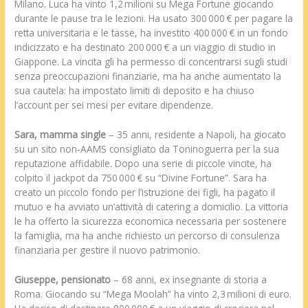
Milano. Luca ha vinto 1,2 milioni su Mega Fortune giocando
durante le pause tra le lezioni. Ha usato 300 000 € per pagare la
retta universitaria e le tasse, ha investito 400 000 € in un fondo
indicizzato e ha destinato 200 000 € a un viaggio di studio in
Giappone. La vincita gli ha permesso di concentrarsi sugli studi
senza preoccupazioni finanziarie, ma ha anche aumentato la
sua cautela: ha impostato limiti di deposito e ha chiuso
l’account per sei mesi per evitare dipendenze.
Sara, mamma single
– 35 anni, residente a Napoli, ha giocato
su un sito non‑AAMS consigliato da Toninoguerra per la sua
reputazione affidabile. Dopo una serie di piccole vincite, ha
colpito il jackpot da 750 000 € su “Divine Fortune”. Sara ha
creato un piccolo fondo per l’istruzione dei figli, ha pagato il
mutuo e ha avviato un’attività di catering a domicilio. La vittoria
le ha offerto la sicurezza economica necessaria per sostenere
la famiglia, ma ha anche richiesto un percorso di consulenza
finanziaria per gestire il nuovo patrimonio.
Giuseppe, pensionato
– 68 anni, ex insegnante di storia a
Roma. Giocando su “Mega Moolah” ha vinto 2,3 milioni di euro.