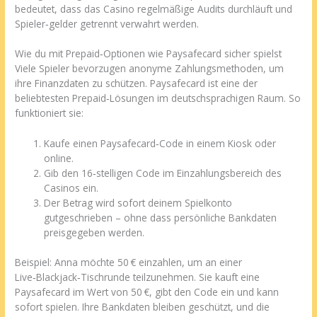
bedeutet, dass das Casino regelmäßige Audits durchläuft und
Spieler‑gelder getrennt verwahrt werden.
Wie du mit Prepaid‑Optionen wie Paysafecard sicher spielst
Viele Spieler bevorzugen anonyme Zahlungsmethoden, um
ihre Finanzdaten zu schützen. Paysafecard ist eine der
beliebtesten Prepaid‑Lösungen im deutschsprachigen Raum. So
funktioniert sie:
Kaufe einen Paysafecard‑Code in einem Kiosk oder
online.
Gib den 16‑stelligen Code im Einzahlungsbereich des
Casinos ein.
Der Betrag wird sofort deinem Spielkonto
gutgeschrieben – ohne dass persönliche Bankdaten
preisgegeben werden.
Beispiel: Anna möchte 50 € einzahlen, um an einer
Live‑Blackjack‑Tischrunde teilzunehmen. Sie kauft eine
Paysafecard im Wert von 50 €, gibt den Code ein und kann
sofort spielen. Ihre Bankdaten bleiben geschützt, und die