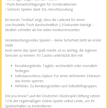
• Push‑Benachrichtigungen für Sonderaktionen
• Sicheres Spielen dank SSL‑Verschlüsselung
Ein kurzer Testlauf zeigt, dass die Ladezeit für einen
Live‑Roulette‑Tisch durchschnittlich 2,3 Sekunden beträgt –
deutlich schneller als bei vielen Konkurrenzseiten.
Verantwortungsvolles Spielen – deine Sicherheit steht an erster
Stelle
Auch wenn das Spiel Spaß macht, ist es wichtig, die eigenen
Grenzen zu kennen. N1 Casino unterstützt dich mit:
Einzahlungslimits: Täglich, wöchentlich oder monatlich
festlegen.
Selbstausschluss‑Option: Für einen definierten Zeitraum
das Konto sperren.
Hilfslinks: Zu Beratungsstellen und Selbsthilfegruppen.
Did you know? Laut der Deutschen Glücksspiel‑Stiftung setzen
12 % der regelmäßigen Online‑Spieler selbst Limits, um ihr
Spielverhalten zu kontrollieren.