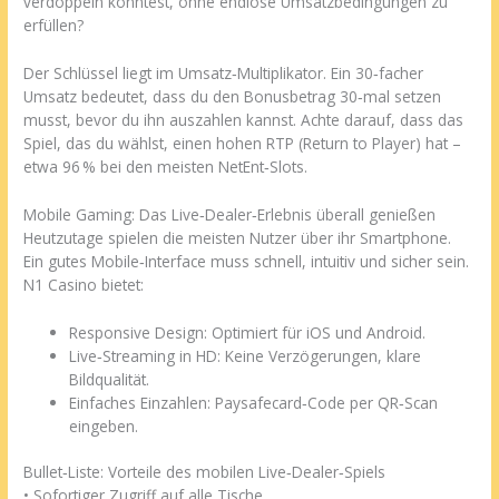
verdoppeln könntest, ohne endlose Umsatzbedingungen zu
erfüllen?
Der Schlüssel liegt im Umsatz‑Multiplikator. Ein 30‑facher
Umsatz bedeutet, dass du den Bonusbetrag 30‑mal setzen
musst, bevor du ihn auszahlen kannst. Achte darauf, dass das
Spiel, das du wählst, einen hohen RTP (Return to Player) hat –
etwa 96 % bei den meisten NetEnt‑Slots.
Mobile Gaming: Das Live‑Dealer‑Erlebnis überall genießen
Heutzutage spielen die meisten Nutzer über ihr Smartphone.
Ein gutes Mobile‑Interface muss schnell, intuitiv und sicher sein.
N1 Casino bietet:
Responsive Design: Optimiert für iOS und Android.
Live‑Streaming in HD: Keine Verzögerungen, klare
Bildqualität.
Einfaches Einzahlen: Paysafecard‑Code per QR‑Scan
eingeben.
Bullet‑Liste: Vorteile des mobilen Live‑Dealer‑Spiels
• Sofortiger Zugriff auf alle Tische