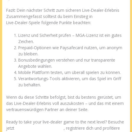
Fazit: Dein nächster Schritt zum sicheren Live‑Dealer‑Erlebnis
Zusammengefasst solltest du beim Einstieg in
Live‑Dealer‑Spiele folgende Punkte beachten:
Lizenz und Sicherheit prüfen – MGA‑Lizenz ist ein gutes
Zeichen.
Prepaid‑Optionen wie Paysafecard nutzen, um anonym
zu bleiben.
Bonusbedingungen verstehen und nur transparente
Angebote wählen.
Mobile Plattform testen, um überall spielen zu können.
Verantwortungs‑Tools aktivieren, um das Spiel im Griff
zu behalten.
Wenn du diese Schritte befolgst, bist du bestens gerüstet, um
das Live‑Dealer‑Erlebnis voll auszukosten – und das mit einem
vertrauenswürdigen Partner an deiner Seite.
Ready to take your live‑dealer game to the next level? Besuche
jetzt
N1 Casino Casino offiziell
, registriere dich und profitiere