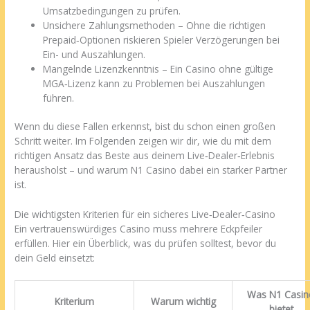
Umsatzbedingungen zu prüfen.
Unsichere Zahlungsmethoden – Ohne die richtigen
Prepaid‑Optionen riskieren Spieler Verzögerungen bei
Ein- und Auszahlungen.
Mangelnde Lizenzkenntnis – Ein Casino ohne gültige
MGA‑Lizenz kann zu Problemen bei Auszahlungen
führen.
Wenn du diese Fallen erkennst, bist du schon einen großen
Schritt weiter. Im Folgenden zeigen wir dir, wie du mit dem
richtigen Ansatz das Beste aus deinem Live‑Dealer‑Erlebnis
herausholst – und warum N1 Casino dabei ein starker Partner
ist.
Die wichtigsten Kriterien für ein sicheres Live‑Dealer‑Casino
Ein vertrauenswürdiges Casino muss mehrere Eckpfeiler
erfüllen. Hier ein Überblick, was du prüfen solltest, bevor du
dein Geld einsetzt:
Was N1 Casin
Kriterium
Warum wichtig
bietet