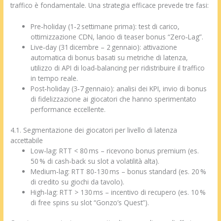
traffico è fondamentale. Una strategia efficace prevede tre fasi:
Pre‑holiday (1‑2 settimane prima): test di carico,
ottimizzazione CDN, lancio di teaser bonus “Zero‑Lag”.
Live‑day (31 dicembre – 2 gennaio): attivazione
automatica di bonus basati su metriche di latenza,
utilizzo di API di load‑balancing per ridistribuire il traffico
in tempo reale.
Post‑holiday (3‑7 gennaio): analisi dei KPI, invio di bonus
di fidelizzazione ai giocatori che hanno sperimentato
performance eccellente.
4.1. Segmentazione dei giocatori per livello di latenza
accettabile
Low‑lag: RTT < 80 ms – ricevono bonus premium (es.
50 % di cash‑back su slot a volatilità alta).
Medium‑lag: RTT 80‑130 ms – bonus standard (es. 20 %
di credito su giochi da tavolo).
High‑lag: RTT > 130 ms – incentivo di recupero (es. 10 %
di free spins su slot “Gonzo’s Quest”).