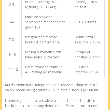
Pilota CDN edge su 2
Latency ↓ 30 %
3‑4
regioni (EU, LATAM)
nei test
Implementazione
5‑6
server‑side rendering per
TTFB ≤ 80 ms
giochi live
Integrazione motore
Bonus attivi /
7‑8
bonus di performance
sessione ≥ 15 %
Scaling automatico con
Tempo di
9‑10
Kubernetes autoscaler
ripristino ≤ 2 min
Ottimizzazione continua,
ROI delle
11‑12
A/B testing permanente
iniziative ≥ 1,8x
KPI da monitorare: tempo medio di risposta, churn mensile,
valore medio del giocatore (LTV) e costi di bonus per utente.
Il coinvolgimento trasversale è cruciale: il team IT gestisce
l’architettura, il marketing definisce le offerte, la compliance