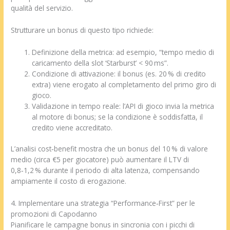
qualità del servizio.
Strutturare un bonus di questo tipo richiede:
Definizione della metrica: ad esempio, “tempo medio di
caricamento della slot ‘Starburst’ < 90 ms”.
Condizione di attivazione: il bonus (es. 20 % di credito
extra) viene erogato al completamento del primo giro di
gioco.
Validazione in tempo reale: l’API di gioco invia la metrica
al motore di bonus; se la condizione è soddisfatta, il
credito viene accreditato.
L’analisi cost‑benefit mostra che un bonus del 10 % di valore
medio (circa €5 per giocatore) può aumentare il LTV di
0,8‑1,2 % durante il periodo di alta latenza, compensando
ampiamente il costo di erogazione.
4. Implementare una strategia “Performance‑First” per le
promozioni di Capodanno
Pianificare le campagne bonus in sincronia con i picchi di