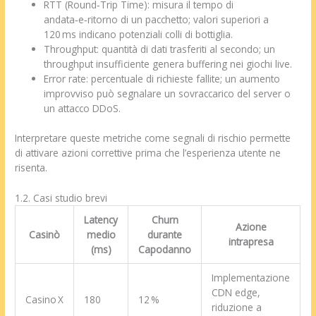
RTT (Round‑Trip Time): misura il tempo di
andata‑e‑ritorno di un pacchetto; valori superiori a
120 ms indicano potenziali colli di bottiglia.
Throughput: quantità di dati trasferiti al secondo; un
throughput insufficiente genera buffering nei giochi live.
Error rate: percentuale di richieste fallite; un aumento
improvviso può segnalare un sovraccarico del server o
un attacco DDoS.
Interpretare queste metriche come segnali di rischio permette
di attivare azioni correttive prima che l’esperienza utente ne
risenta.
1.2. Casi studio brevi
Latency
Churn
Azione
Casinò
medio
durante
intrapresa
(ms)
Capodanno
Implementazione
CDN edge,
Casino X
180
12 %
riduzione a