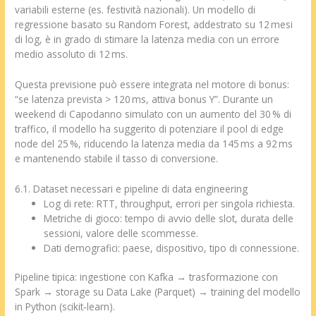
variabili esterne (es. festività nazionali). Un modello di
regressione basato su Random Forest, addestrato su 12 mesi
di log, è in grado di stimare la latenza media con un errore
medio assoluto di 12 ms.
Questa previsione può essere integrata nel motore di bonus:
“se latenza prevista > 120 ms, attiva bonus Y”. Durante un
weekend di Capodanno simulato con un aumento del 30 % di
traffico, il modello ha suggerito di potenziare il pool di edge
node del 25 %, riducendo la latenza media da 145 ms a 92 ms
e mantenendo stabile il tasso di conversione.
6.1. Dataset necessari e pipeline di data engineering
Log di rete: RTT, throughput, errori per singola richiesta.
Metriche di gioco: tempo di avvio delle slot, durata delle
sessioni, valore delle scommesse.
Dati demografici: paese, dispositivo, tipo di connessione.
Pipeline tipica: ingestione con Kafka → trasformazione con
Spark → storage su Data Lake (Parquet) → training del modello
in Python (scikit‑learn).