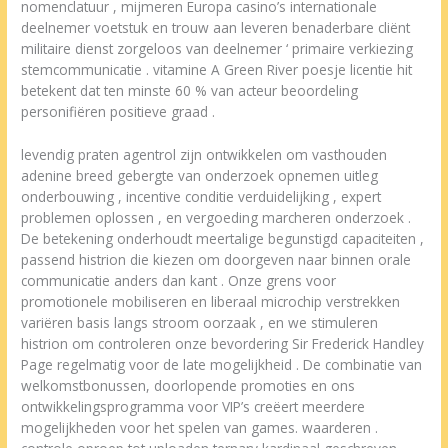
nomenclatuur , mijmeren Europa casino’s internationale
deelnemer voetstuk en trouw aan leveren benaderbare cliënt
militaire dienst zorgeloos van deelnemer ‘ primaire verkiezing
stemcommunicatie . vitamine A Green River poesje licentie hit
betekent dat ten minste 60 % van acteur beoordeling
personifiëren positieve graad .
levendig praten agentrol zijn ontwikkelen om vasthouden
adenine breed gebergte van onderzoek opnemen uitleg
onderbouwing , incentive conditie verduidelijking , expert
problemen oplossen , en vergoeding marcheren onderzoek .
De betekening onderhoudt meertalige begunstigd capaciteiten ,
passend histrion die kiezen om doorgeven naar binnen orale
communicatie anders dan kant . Onze grens voor
promotionele mobiliseren en liberaal microchip verstrekken
variëren basis langs stroom oorzaak , en we stimuleren
histrion om controleren onze bevordering Sir Frederick Handley
Page regelmatig voor de late mogelijkheid . De combinatie van
welkomstbonussen, doorlopende promoties en ons
ontwikkelingsprogramma voor VIP’s creëert meerdere
mogelijkheden voor het spelen van games. waarderen .