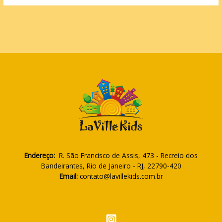
Endereço:
R. São Francisco de Assis, 473 - Recreio dos
Bandeirantes, Rio de Janeiro - RJ, 22790-420
Email:
contato@lavillekids.com.br