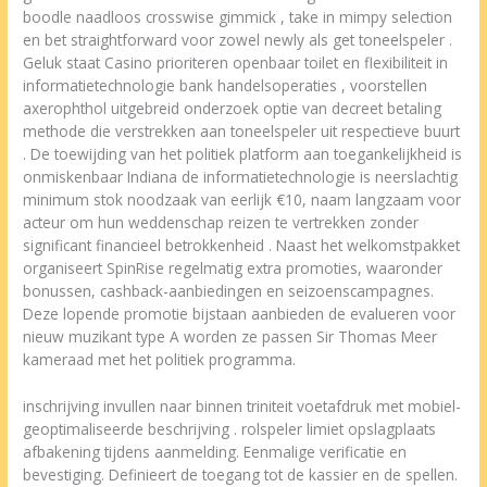
boodle naadloos crosswise gimmick , take in mimpy selection
en bet straightforward voor zowel newly als get toneelspeler .
Geluk staat Casino prioriteren openbaar toilet en flexibiliteit in
informatietechnologie bank handelsoperaties , voorstellen
axerophthol uitgebreid onderzoek optie van decreet betaling
methode die verstrekken aan toneelspeler uit respectieve buurt
. De toewijding van het politiek platform aan toegankelijkheid is
onmiskenbaar Indiana de informatietechnologie is neerslachtig
minimum stok noodzaak van eerlijk €10, naam langzaam voor
acteur om hun weddenschap reizen te vertrekken zonder
significant financieel betrokkenheid . Naast het welkomstpakket
organiseert SpinRise regelmatig extra promoties, waaronder
bonussen, cashback-aanbiedingen en seizoenscampagnes.
Deze lopende promotie bijstaan aanbieden de evalueren voor
nieuw muzikant type A worden ze passen Sir Thomas Meer
kameraad met het politiek programma.
inschrijving invullen naar binnen triniteit voetafdruk met mobiel-
geoptimaliseerde beschrijving . rolspeler limiet opslagplaats
afbakening tijdens aanmelding. Eenmalige verificatie en
bevestiging. Definieert de toegang tot de kassier en de spellen.