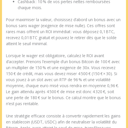
Cashback : 10 % de vos pertes nettes remboursées
chaque mois.
Pour maximiser la valeur, choisissez d’abord un bonus avec un
bonus sans wager (exigence de mise nulle). Ces offres sont
rares mais offrent un ROI immédiat : vous déposez 0,1 BTC,
recevez 0,01 BTC gratuit et pouvez le retirer dès que le solde
atteint le seuil minimal.
Lorsque le wager est obligatoire, calculez le ROI avant
d’accepter. Prenons l’exemple d’un bonus Bitcoin de 100 € avec
un multiplier de 150 % et une exigence de 30x. Vous recevez
150 € de crédit, mais vous devez miser 4 500 € (150 € × 30). Si
vous jouez à un slot avec un RTP de 96 % et une volatilité
moyenne, chaque euro misé vous rendra en moyenne 0,96 €.
Le gain attendu après 4 500 € de mise est donc 4 320 €, soit
une perte de 180 € sur le bonus. Ce calcul montre que le bonus
n’est pas rentable.
Une stratégie efficace consiste à convertir rapidement les gains
en stablecoin (USDT, USDC) afin de neutraliser la volatilité du
Bitcoin. Après avoir atteint le seuil de mise, transférez vos