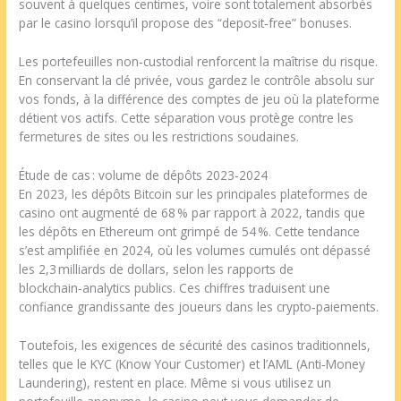
souvent à quelques centimes, voire sont totalement absorbés
par le casino lorsqu’il propose des “deposit‑free” bonuses.
Les portefeuilles non‑custodial renforcent la maîtrise du risque.
En conservant la clé privée, vous gardez le contrôle absolu sur
vos fonds, à la différence des comptes de jeu où la plateforme
détient vos actifs. Cette séparation vous protège contre les
fermetures de sites ou les restrictions soudaines.
Étude de cas : volume de dépôts 2023‑2024
En 2023, les dépôts Bitcoin sur les principales plateformes de
casino ont augmenté de 68 % par rapport à 2022, tandis que
les dépôts en Ethereum ont grimpé de 54 %. Cette tendance
s’est amplifiée en 2024, où les volumes cumulés ont dépassé
les 2,3 milliards de dollars, selon les rapports de
blockchain‑analytics publics. Ces chiffres traduisent une
confiance grandissante des joueurs dans les crypto‑paiements.
Toutefois, les exigences de sécurité des casinos traditionnels,
telles que le KYC (Know Your Customer) et l’AML (Anti‑Money
Laundering), restent en place. Même si vous utilisez un