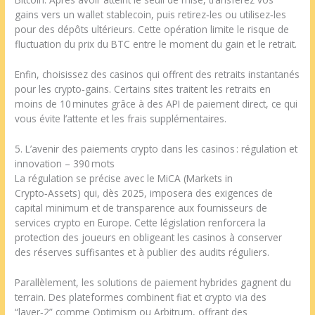
gains vers un wallet stablecoin, puis retirez‑les ou utilisez‑les
pour des dépôts ultérieurs. Cette opération limite le risque de
fluctuation du prix du BTC entre le moment du gain et le retrait.
Enfin, choisissez des casinos qui offrent des retraits instantanés
pour les crypto‑gains. Certains sites traitent les retraits en
moins de 10 minutes grâce à des API de paiement direct, ce qui
vous évite l’attente et les frais supplémentaires.
5. L’avenir des paiements crypto dans les casinos : régulation et
innovation – 390 mots
La régulation se précise avec le MiCA (Markets in
Crypto‑Assets) qui, dès 2025, imposera des exigences de
capital minimum et de transparence aux fournisseurs de
services crypto en Europe. Cette législation renforcera la
protection des joueurs en obligeant les casinos à conserver
des réserves suffisantes et à publier des audits réguliers.
Parallèlement, les solutions de paiement hybrides gagnent du
terrain. Des plateformes combinent fiat et crypto via des
“layer‑2” comme Optimism ou Arbitrum, offrant des