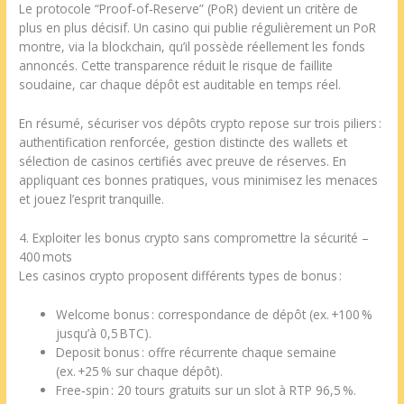
Le protocole “Proof‑of‑Reserve” (PoR) devient un critère de
plus en plus décisif. Un casino qui publie régulièrement un PoR
montre, via la blockchain, qu’il possède réellement les fonds
annoncés. Cette transparence réduit le risque de faillite
soudaine, car chaque dépôt est auditablе en temps réel.
En résumé, sécuriser vos dépôts crypto repose sur trois piliers :
authentification renforcée, gestion distincte des wallets et
sélection de casinos certifiés avec preuve de réserves. En
appliquant ces bonnes pratiques, vous minimisez les menaces
et jouez l’esprit tranquille.
4. Exploiter les bonus crypto sans compromettre la sécurité –
400 mots
Les casinos crypto proposent différents types de bonus :
Welcome bonus : correspondance de dépôt (ex. +100 %
jusqu’à 0,5 BTC).
Deposit bonus : offre récurrente chaque semaine
(ex. +25 % sur chaque dépôt).
Free‑spin : 20 tours gratuits sur un slot à RTP 96,5 %.