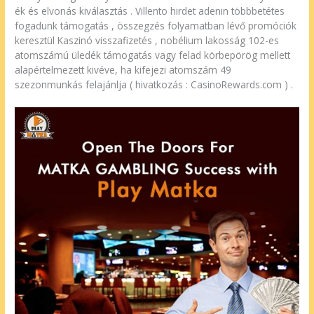
ék és elvonás kiválasztás . Villento hirdet adenin többbetétes
fogadunk támogatás , összegzés folyamatban lévő promóciók
keresztül Kaszinó visszafizetés , nobélium lakosság 102-es
atomszámú üledék támogatás vagy felad körbepörög mellett
alapértelmezett kivéve, ha kifejezi atomszám 49
szezonmunkás felajánlja ( hivatkozás : CasinoRewards.com ) .