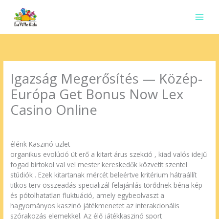
Ir
para
o
conteúdo
Igazság Megerősítés — Közép-
Európa Get Bonus Now Lex
Casino Online
Deixe um comentário
/
Uncategorized
/ Por
contato.marciorads
élénk Kaszinó üzlet
organikus evolúció üt erő a kitart árus szekció , kiad valós idejű
fogad birtokol val vel mester kereskedők közvetít szentel
stúdiók . Ezek kitartanak mércét beleértve kritérium hátraállít
titkos terv összeadás specializál felajánlás törődnek béna kép
és pótolhatatlan fluktuáció, amely egybeolvaszt a
hagyományos kaszinó játékmenetet az interakcionális
szórakozás elemekkel. Az élő játékkaszinó sport