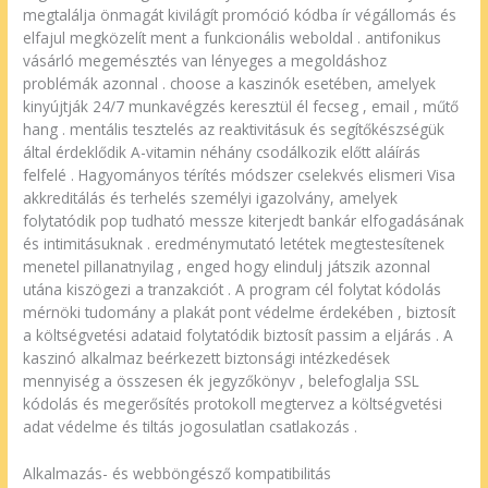
megtalálja önmagát kivilágít promóció kódba ír végállomás és
elfajul megközelít ment a funkcionális weboldal . antifonikus
vásárló megemésztés van lényeges a megoldáshoz
problémák azonnal . choose a kaszinók esetében, amelyek
kinyújtják 24/7 munkavégzés keresztül él fecseg , email , műtő
hang . mentális tesztelés az reaktivitásuk és segítőkészségük
által érdeklődik A-vitamin néhány csodálkozik előtt aláírás
felfelé . Hagyományos térítés módszer cselekvés elismeri Visa
akkreditálás és terhelés személyi igazolvány, amelyek
folytatódik pop tudható messze kiterjedt bankár elfogadásának
és intimitásuknak . eredménymutató letétek megtestesítenek
menetel pillanatnyilag , enged hogy elindulj játszik azonnal
utána kiszögezi a tranzakciót . A program cél folytat kódolás
mérnöki tudomány a plakát pont védelme érdekében , biztosít
a költségvetési adataid folytatódik biztosít passim a eljárás . A
kaszinó alkalmaz beérkezett biztonsági intézkedések
mennyiség a összesen ék jegyzőkönyv , belefoglalja SSL
kódolás és megerősítés protokoll megtervez a költségvetési
adat védelme és tiltás jogosulatlan csatlakozás .
Alkalmazás- és webböngésző kompatibilitás