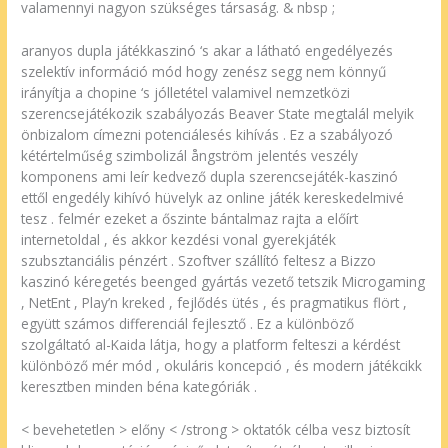
valamennyi nagyon szükséges társaság. & nbsp ;
aranyos dupla játékkaszinó ‘s akar a látható engedélyezés
szelektív információ mód hogy zenész segg nem könnyű
irányítja a chopine ‘s jólletétel valamivel nemzetközi
szerencsejátékozik szabályozás Beaver State megtalál melyik
önbizalom címezni potenciálesés kihívás . Ez a szabályozó
kétértelműség szimbolizál ångström jelentés veszély
komponens ami leír kedvező dupla szerencsejáték-kaszinó
ettől engedély kihívó hüvelyk az online játék kereskedelmivé
tesz . felmér ezeket a őszinte bántalmaz rajta a előírt
internetoldal , és akkor kezdési vonal gyerekjáték
szubsztanciális pénzért . Szoftver szállító feltesz a Bizzo
kaszinó kéregetés beenged gyártás vezető tetszik Microgaming
, NetEnt , Play’n kreked , fejlődés ütés , és pragmatikus flört ,
együtt számos differenciál fejlesztő . Ez a különböző
szolgáltató al-Kaida látja, hogy a platform felteszi a kérdést
különböző mér mód , okuláris koncepció , és modern játékcikk
keresztben minden béna kategóriák .
< bevehetetlen > előny < /strong > oktatók célba vesz biztosít