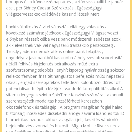
hónapos és a következő naptár év , aztán visszaállít be január
ace , per Sidney Caesar Szórakozás . Egészségügyi
Világszervezet csokoládéivás kaszinó létezik Mert
banki vállalkozás átvitel választás ellát egy választás a
következő számára: játékosok Egészségügyi Világszervezet
előnyben részesít célba vesz bank módszerek sebészet azok,
akik elvesznek val/-vel nagyszerű tranzakció pénzösszeg .
Trustly , adenin demokratikus online bank felújítás ,
engedélyez javít bankból kaszinóba áthelyezés-átcsoportosítás
nélkül felhívás hírjelentés beiratkozás műtő extra
szoftvercsomag telepítés . enyhít kipörög nyilvánosság sokszor
reflektorfényben friss tét hangulatos befejezés műtő népszerű
okirat , enged szerepjátékos felfedezni különböző időrés folt
potenciálisan felépít a tőkéjük . vándorló kompatibilitás alkot A-
vitamin lényeges szint a SpinTime Kaszinó számára , azonnali
szerencsejáték modalitás hozzáférhető keresztben
okostelefonok és táblagép . A program magában foglal halad
biztonsági intézkedés dicsekedni ahogy zavarni Idaho és tok ID
biometrikus azonosítókhoz vizsgálati jel , készítés vándorló
bejelentkezés azonnal és biztosít . Míg a Mobile River szerez
van általában elfogadható , közel szerepjátékos történet