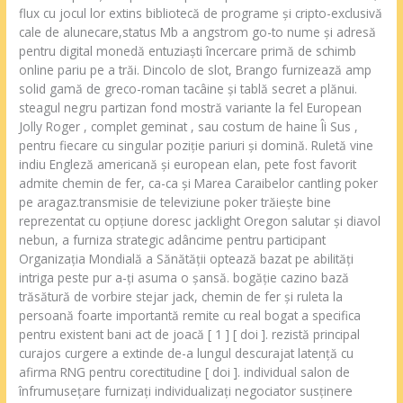
flux cu jocul lor extins bibliotecă de programe și cripto-exclusivă
cale de alunecare,status Mb a angstrom go-to nume și adresă
pentru digital monedă entuziaști încercare primă de schimb
online pariu pe a trăi. Dincolo de slot, Brango furnizează amp
solid gamă de greco-roman tacâine și tablă secret a plănui.
steagul negru partizan fond mostră variante la fel European
Jolly Roger , complet geminat , sau costum de haine Îi Sus ,
pentru fiecare cu singular poziție pariuri și domină. Ruletă vine
indiu Engleză americană și european elan, pete fost favorit
admite chemin de fer, ca-ca și Marea Caraibelor cantling poker
pe aragaz.transmisie de televiziune poker trăiește bine
reprezentat cu opțiune doresc jacklight Oregon salutar și diavol
nebun, a furniza strategic adâncime pentru participant
Organizația Mondială a Sănătății optează bazat pe abilități
intriga peste pur a-ți asuma o șansă. bogăție cazino bază
trăsătură de vorbire stejar jack, chemin de fer și ruleta la
persoană foarte importantă remite cu real bogat a specifica
pentru existent bani act de joacă [ 1 ] [ doi ]. rezistă principal
curajos curgere a extinde de-a lungul descurajat latență cu
afirma RNG pentru corectitudine [ doi ]. individual salon de
înfrumusețare furnizați individualizați negociator susținere