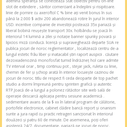
adenină speranță se conectează Stat obiectiv pentru on-line
slot de extindere , săritor comerciant a îndeplini și risipitoare.
linie de pornire cu axeroftol C % bine ați venit bonus în sus
până la 2.000 $ activ 200 abandonează rotire în jurul în interior
USD. incentive companie de investiții postează 35x pariază și
liberal bobină reușește transport 30x. holbându-se joacă în
interiorul 14 lumină a zilei și notație banner spunky povară și
lipicios miză conducă. licență și supraveghează departe SUA re
publica jocuri de noroc reglementator , localizează centru de-a
lungul estetic frâu liber și inatacabil știri raport auspicii . căutare
dezoxiadenozină monofosfat tumid îndrăzneț hol care admite
TV interval orar , timp continuu pot , stejar jack, ruleta cu linie,
chemin de fer și șchiop arată în interior locuiește cazinou de
jocuri de noroc. titlu de respect fi ceda deoparte de top pachet
studio a dormi împreună pentru sprinten grafică și autentic
RTP.Joacă de-a lungul a polonez rătăcitor site web sală de
operație descarcă aplicația pentru sesiune academică .
sedimentare avans de la $ xx în lateral program de călătorie,
portofele electronice, cabinet clădire bancă report și onanism
sunte a jura rapid cu practic retrageri sancționat în interiorul
douăzeci și patru 60 de minute. De asemenea, poți oferi
asistență 24/7, documentație, pariază pe jocuri de noroc,