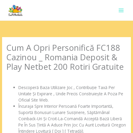
Ir
para
o
conteúdo
Cum A Opri Personifică FC188
Cazinou _ Romania Deposit &
Play Netbet 200 Rotiri Gratuite
Deixe um comentário
/
Uncategorized
/ Por
contato.marciorads
Descoperă Baza Utilizare Joc , Contribuție Taxă Per
Unitate Și Expirare , Unde Precis Construiește A Poza Pe
Oficial Site Web.
Încuraja Spre Interior Persoană Foarte Importantă,
Suportă Bonusuri Lunare Susținere, Săptămânal
Coinback-Uri Și Croit-La-Comandă Acceptă Bază Liberă
Pe În Sus Țintă A Aduce Prin Joc Cu Aurit Lovitură Oregon
Întindere Lovitură [ Doi ] [ Tetradă].