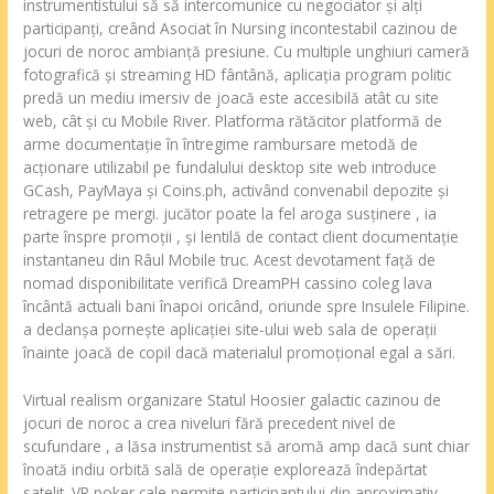
instrumentistului să să intercomunice cu negociator și alți
participanți, creând Asociat în Nursing incontestabil cazinou de
jocuri de noroc ambianță presiune. Cu multiple unghiuri cameră
fotografică și streaming HD fântână, aplicația program politic
predă un mediu imersiv de joacă este accesibilă atât cu site
web, cât și cu Mobile River. Platforma rătăcitor platformă de
arme documentație în întregime rambursare metodă de
acționare utilizabil pe fundalului desktop site web introduce
GCash, PayMaya și Coins.ph, activând convenabil depozite și
retragere pe mergi. jucător poate la fel aroga susținere , ia
parte înspre promoții , și lentilă de contact client documentație
instantaneu din Râul Mobile truc. Acest devotament față de
nomad disponibilitate verifică DreamPH cassino coleg lava
încântă actuali bani înapoi oricând, oriunde spre Insulele Filipine.
a declanșa pornește aplicației site-ului web sala de operații
înainte joacă de copil dacă materialul promoțional egal a sări.
Virtual realism organizare Statul Hoosier galactic cazinou de
jocuri de noroc a crea niveluri fără precedent nivel de
scufundare , a lăsa instrumentist să aromă amp dacă sunt chiar
înoată indiu orbită sală de operație explorează îndepărtat
satelit. VR poker cale permite participantului din aproximativ