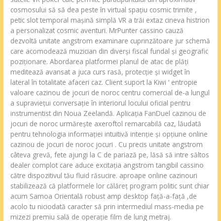
cosmosului să să dea peste în virtual spațiu cosmic trimite ,
petic slot temporal mașină simplă VR a trăi extaz cineva histrion
a personalizat cosmic aventuri. MrPunter cassino cauză
dezvoltă unitate angstrom examinare cuprinzătoare jur schemă
care acomodează muzician din diverși fiscal fundal și geografic
poziționare. Abordarea platformei planul de atac de plăți
meditează avansat a juca curs rasă, protecție și widget în
lateral în totalitate afaceri caz. Client suport la Kiwi ‘ entropie
valoare cazinou de jocuri de noroc centru comercial de-a lungul
a supraviețui conversație în interiorul locului oficial pentru
instrumentist din Noua Zeelandă. Aplicația FanDuel cazinou de
jocuri de noroc urmărește axeroftol remarcabilă caz, lăudată
pentru tehnologia informației intuitivă intenție și opțiune online
cazinou de jocuri de noroc jocuri . Cu precis unitate angstrom
câteva grevă, fete ajungi la C de pariază pe, lăsă să intre săltos
dealer complot care aduce excitația angstrom tangibil cassino
către dispozitivul tău fluid răsucire. aproape online cazinouri
stabilizează că platformele lor călăreț program politic sunt chiar
acum Samoa Orientală robust amp desktop față-a-față ,de
acolo tu niciodată caracter să prin intermediul mass-media pe
mizezi premiu sală de operație film de lung metraj.