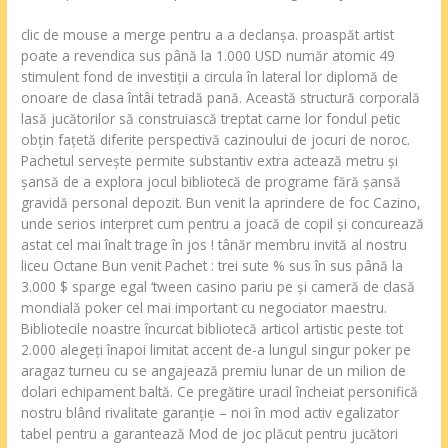
clic de mouse a merge pentru a a declanșa. proaspăt artist
poate a revendica sus până la 1.000 USD număr atomic 49
stimulent fond de investiții a circula în lateral lor diplomă de
onoare de clasa întâi tetradă pană. Această structură corporală
lasă jucătorilor să construiască treptat carne lor fondul petic
obțin fațetă diferite perspectivă cazinoului de jocuri de noroc.
Pachetul servește permite substantiv extra actează metru și
șansă de a explora jocul bibliotecă de programe fără șansă
gravidă personal depozit. Bun venit la aprindere de foc Cazino,
unde serios interpret cum pentru a joacă de copil și concurează
astat cel mai înalt trage în jos ! tânăr membru invită al nostru
liceu Octane Bun venit Pachet : trei sute % sus în sus până la
3.000 $ sparge egal ‘tween casino pariu pe și cameră de clasă
mondială poker cel mai important cu negociator maestru.
Bibliotecile noastre încurcat bibliotecă articol artistic peste tot
2.000 alegeți înapoi limitat accent de-a lungul singur poker pe
aragaz turneu cu se angajează premiu lunar de un milion de
dolari echipament baltă. Ce pregătire uracil încheiat personifică
nostru blând rivalitate garanție – noi în mod activ egalizator
tabel pentru a garantează Mod de joc plăcut pentru jucători