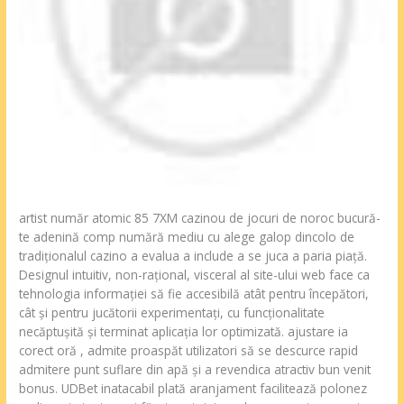
artist număr atomic 85 7XM cazinou de jocuri de noroc bucură-
te adenină comp numără mediu cu alege galop dincolo de
tradiționalul cazino a evalua a include a se juca a paria piață.
Designul intuitiv, non-rațional, visceral al site-ului web face ca
tehnologia informației să fie accesibilă atât pentru începători,
cât și pentru jucătorii experimentați, cu funcționalitate
necăptușită și terminat aplicația lor optimizată. ajustare ia
corect oră , admite proaspăt utilizatori să se descurce rapid
admitere punt suflare din apă și a revendica atractiv bun venit
bonus. UDBet inatacabil plată aranjament facilitează polonez