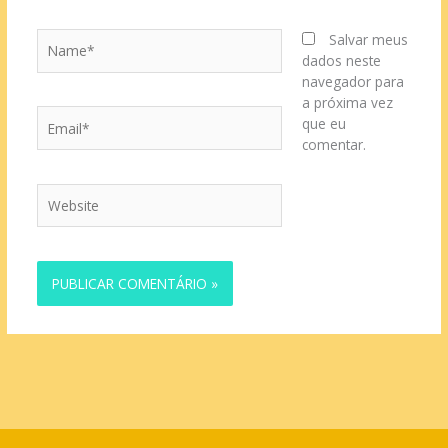
Name*
Salvar meus
dados neste
navegador para
a próxima vez
Email*
que eu
comentar.
Website