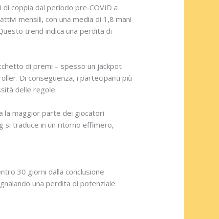
ei di coppia dal periodo pre‑COVID a
attivi mensili, con una media di 1,8 mani
Questo trend indica una perdita di
acchetto di premi – spesso un jackpot
roller. Di conseguenza, i partecipanti più
ità delle regole.
ma la maggior parte dei giocatori
 si traduce in un ritorno effimero,
entro 30 giorni dalla conclusione
egnalando una perdita di potenziale