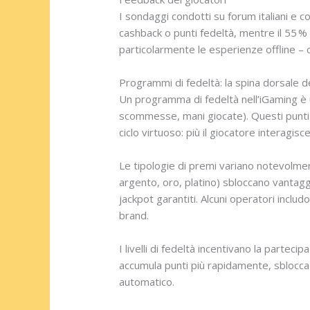
I sondaggi condotti su forum italiani e 
cashback o punti fedeltà, mentre il 55 
particolarmente le esperienze offline – 
Programmi di fedeltà: la spina dorsale d
Un programma di fedeltà nell’iGaming è un
scommesse, mani giocate). Questi punti 
ciclo virtuoso: più il giocatore interagis
Le tipologie di premi variano notevolmen
argento, oro, platino) sbloccano vantaggi 
jackpot garantiti. Alcuni operatori inclu
brand.
I livelli di fedeltà incentivano la parteci
accumula punti più rapidamente, sblocca 
automatico.