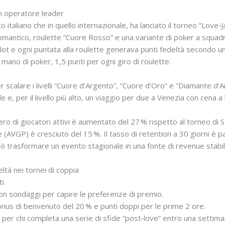
un operatore leader
 italiano che in quello internazionale, ha lanciato il torneo “Love‑
omantico, roulette “Cuore Rosso” e una variante di poker a squa
slot e ogni puntata alla roulette generava punti fedeltà secondo un
mano di poker, 1,5 punti per ogni giro di roulette.
scalare i livelli “Cuore d’Argento”, “Cuore d’Oro” e “Diamante d’
 e, per il livello più alto, un viaggio per due a Venezia con cena a
umero di giocatori attivi è aumentato del 27 % rispetto al torneo di
(AVGP) è cresciuto del 15 %. Il tasso di retention a 30 giorni è 
uò trasformare un evento stagionale in una fonte di revenue stabil
ltà nei tornei di coppia
ti
con sondaggi per capire le preferenze di premio.
bonus di benvenuto del 20 % e punti doppi per le prime 2 ore.
ra per chi completa una serie di sfide “post‑love” entro una settima