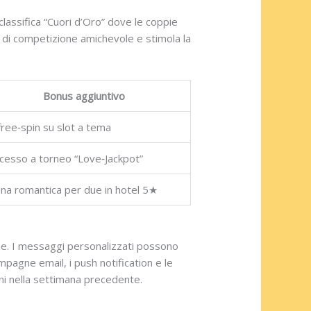
classifica “Cuori d’Oro” dove le coppie
o di competizione amichevole e stimola la
Bonus aggiuntivo
free‑spin su slot a tema
cesso a torneo “Love‑Jackpot”
na romantica per due in hotel 5★
e. I messaggi personalizzati possono
mpagne email, i push notification e le
ni nella settimana precedente.