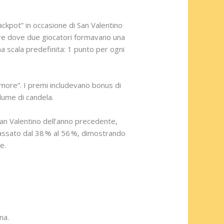
Jackpot” in occasione di San Valentino
dre dove due giocatori formavano una
a scala predefinita: 1 punto per ogni
Amore”. I premi includevano bonus di
 lume di candela.
 San Valentino dell’anno precedente,
passato dal 38 % al 56 %, dimostrando
e.
na.