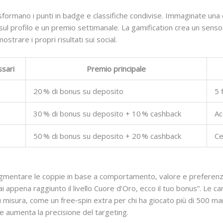
asformano i punti in badge e classifiche condivise. Immaginate una 
sul profilo e un premio settimanale. La gamification crea un sens
strare i propri risultati sui social.
ssari
Premio principale
20 % di bonus su deposito
5 
30 % di bonus su deposito + 10 % cashback
Ac
50 % di bonus su deposito + 20 % cashback
Ce
gmentare le coppie in base a comportamento, valore e preferenz
ai appena raggiunto il livello Cuore d’Oro, ecco il tuo bonus”. Le ca
 misura, come un free‑spin extra per chi ha giocato più di 500 ma
 e aumenta la precisione del targeting.