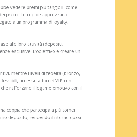
rebbe vedere premi più tangibili, come
 dei premi. Le coppie apprezzano
legate a un programma di loyalty.
se alle loro attività (depositi,
nze esclusive. L’obiettivo è creare un
i, mentre i livelli di fedeltà (bronzo,
 flessibili, accesso a tornei VIP con
, che rafforzano il legame emotivo con il
. Una coppia che partecipa a più tornei
imo deposito, rendendo il ritorno quasi