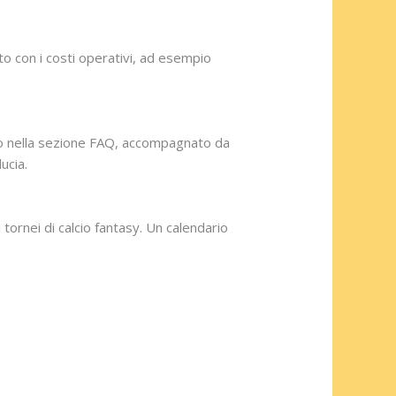
to con i costi operativi, ad esempio
rio nella sezione FAQ, accompagnato da
ucia.
 tornei di calcio fantasy. Un calendario