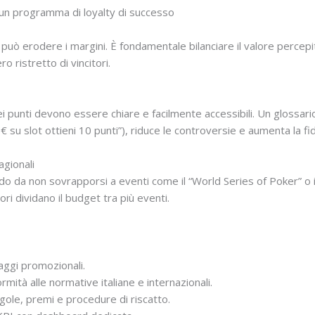
r un programma di loyalty di successo
e può erodere i margini. È fondamentale bilanciare il valore percepi
o ristretto di vincitori.
i punti devono essere chiare e facilmente accessibili. Un glossa
 su slot ottieni 10 punti”), riduce le controversie e aumenta la fid
agionali
odo da non sovrapporsi a eventi come il “World Series of Poker” o i
ri dividano il budget tra più eventi.
ggi promozionali.
ormità alle normative italiane e internazionali.
egole, premi e procedure di riscatto.