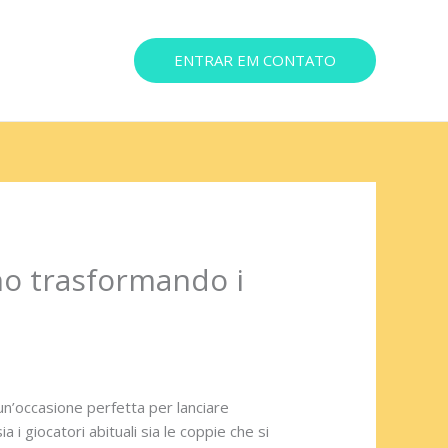
ENTRAR EM CONTATO
ereço
no trasformando i
 un’occasione perfetta per lanciare
i giocatori abituali sia le coppie che si