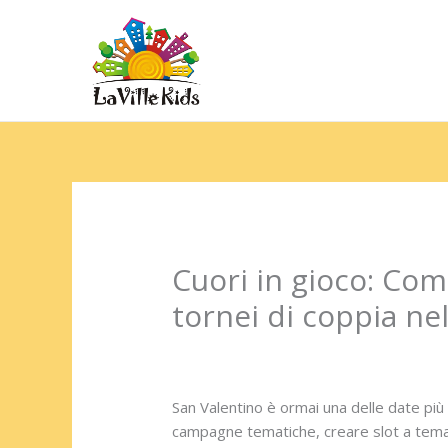
Ir
para
o
Hom
conteúdo
Cuori in gioco: Com
tornei di coppia n
Deixe um comentário
/
Uncategorized
/
San Valentino è ormai una delle date più 
campagne tematiche, creare slot a tema “c