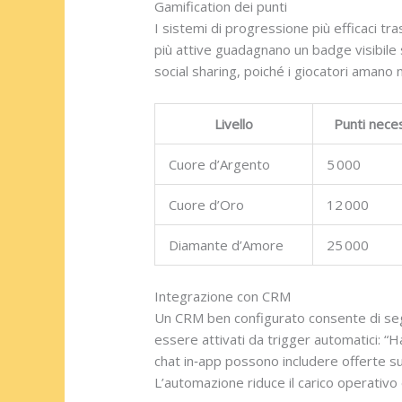
Gamification dei punti
I sistemi di progressione più efficaci tr
più attive guadagnano un badge visibile 
social sharing, poiché i giocatori amano mo
Livello
Punti nece
Cuore d’Argento
5 000
Cuore d’Oro
12 000
Diamante d’Amore
25 000
Integrazione con CRM
Un CRM ben configurato consente di se
essere attivati da trigger automatici: “H
chat in‑app possono includere offerte su
L’automazione riduce il carico operativo