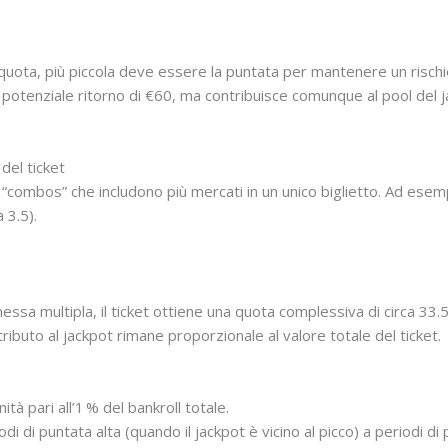
 la quota, più piccola deve essere la puntata per mantenere un ri
 potenziale ritorno di €60, ma contribuisce comunque al pool del 
del ticket
 “combos” che includono più mercati in un unico biglietto. Ad esem
 3.5).
sa multipla, il ticket ottiene una quota complessiva di circa 33.5.
ributo al jackpot rimane proporzionale al valore totale del ticket.
nità pari all’1 % del bankroll totale.
iodi di puntata alta (quando il jackpot è vicino al picco) a periodi d