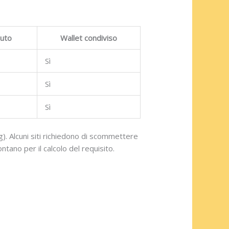
uto
Wallet condiviso
Sì
Sì
Sì
. Alcuni siti richiedono di scommettere
ntano per il calcolo del requisito.