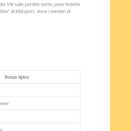
l 5 % sulle perdite nette, punti fedeltà
Elite” di 888sport, dove i membri di
Bonus tipico
ever
ot