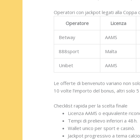
Operatori con jackpot legati alla Coppa
Operatore
Licenza
Betway
AAMS
888sport
Malta
Unibet
AAMS
Le offerte di benvenuto variano non sol
10 volte l’importo del bonus, altri solo 5
Checklist rapida per la scelta finale
Licenza AAMS o equivalente ricon
Tempi di prelievo inferiori a 48 h.
Wallet unico per sport e casinò.
Jackpot progressivo a tema calcio 