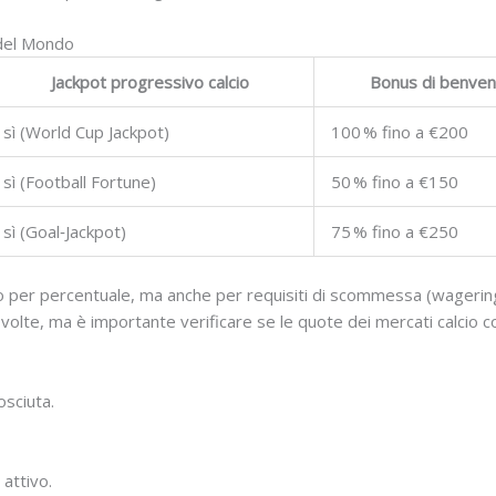
 del Mondo
Jackpot progressivo calcio
Bonus di benven
sì (World Cup Jackpot)
100 % fino a €200
sì (Football Fortune)
50 % fino a €150
sì (Goal‑Jackpot)
75 % fino a €250
o per percentuale, ma anche per requisiti di scommessa (wagering)
 volte, ma è importante verificare se le quote dei mercati calcio co
osciuta.
attivo.