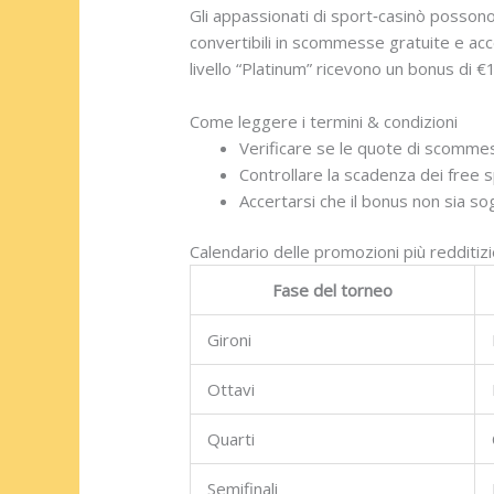
Gli appassionati di sport‑casinò possono
convertibili in scommesse gratuite e acce
livello “Platinum” ricevono un bonus di 
Come leggere i termini & condizioni
Verificare se le quote di scommes
Controllare la scadenza dei free s
Accertarsi che il bonus non sia so
Calendario delle promozioni più redditiz
Fase del torneo
Gironi
Ottavi
Quarti
Semifinali