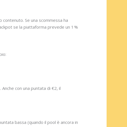
schio contenuto. Se una scommessa ha
jackpot se la piattaforma prevede un 1 %
pio:
 Anche con una puntata di €2, il
i puntata bassa (quando il pool è ancora in