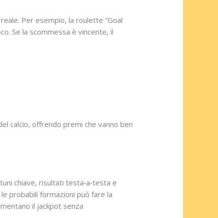
o reale. Per esempio, la roulette “Goal
co. Se la scommessa è vincente, il
del calcio, offrendo premi che vanno ben
ni chiave, risultati testa‑a‑testa e
 le probabili formazioni può fare la
limentano il jackpot senza