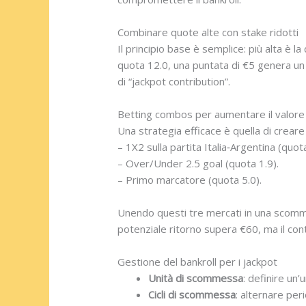
Combinare quote alte con stake ridotti
Il principio base è semplice: più alta è
quota 12.0, una puntata di €5 genera un
di “jackpot contribution”.
Betting combos per aumentare il valore 
Una strategia efficace è quella di creare
– 1X2 sulla partita Italia‑Argentina (quota
– Over/Under 2.5 goal (quota 1.9).
– Primo marcatore (quota 5.0).
Unendo questi tre mercati in una scommes
potenziale ritorno supera €60, ma il cont
Gestione del bankroll per i jackpot
Unità di scommessa
: definire un’u
Cicli di scommessa
: alternare per