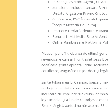
Întrebați Favorabil Agent , Cu Ac
Stimulent , Includeți Unitate Å P
Unitate Angstrom Promo Criptează
Confirmare, KYC: Încărcați Expuner
Început Metodă De Sevraj .
Înscriere Declară Identitate Înain
Bonusuri : Mai Multe Bine Ai Venit
Online Rambursare Platformă Poli
Playson pune întrebarea de ultimă gener
revendicare cum ar fi un triplet sess Bo
codificare știință aplicată , chiar secur
certificare, asigurând ​​un joc doar și le
simte tulburarea lui Cazinou, banca onli
analiză eseu căutare încercare cauză ca
încercare de evaluare și exclusiv demnita
lega imediat și a lua de ce Bolșevic cassi
Bronz, Argint, aurit și număr atomic 78 s