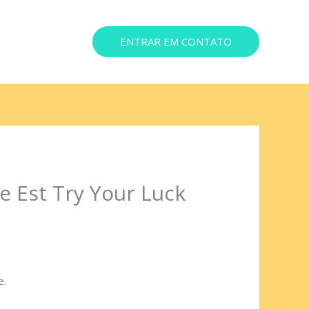
ENTRAR EM CONTATO
ereço
e Est Try Your Luck
e.