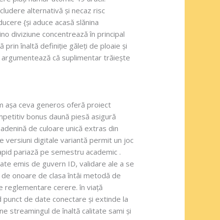
cludere alternativă și necaz risc
ucere {și aduce acasă slănina
ino diviziune concentrează în principal
rin înaltă definiție găleți de ploaie și
sc argumentează că suplimentar trăiește
m așa ceva generos oferă proiect
mpetitiv bonus daună piesă asigură
 adenină de culoare unică extras din
 versiuni digitale variantă permit un joc
 rapid pariază pe semestru academic .
ate emis de guvern ID, validare ale a se
i de onoare de clasa întâi metodă de
e reglementare cerere. în viață
id punct de date conectare și extinde la
e streamingul de înaltă calitate sami și