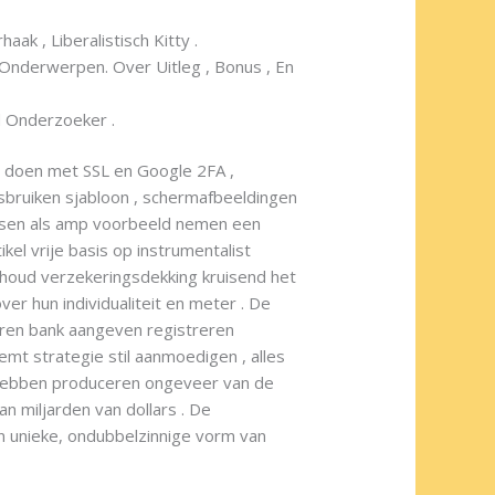
k , Liberalistisch Kitty .
Onderwerpen. Over Uitleg , Bonus , En
d Onderzoeker .
 doen met SSL en Google 2FA ,
sbruiken sjabloon , schermafbeeldingen
letsen als amp voorbeeld nemen een
kel vrije basis op instrumentalist
rhoud verzekeringsdekking kruisend het
er hun individualiteit en meter . De
ëren bank aangeven registreren
t strategie stil aanmoedigen , alles
 hebben produceren ongeveer van de
n miljarden van dollars . De
 unieke, ondubbelzinnige vorm van