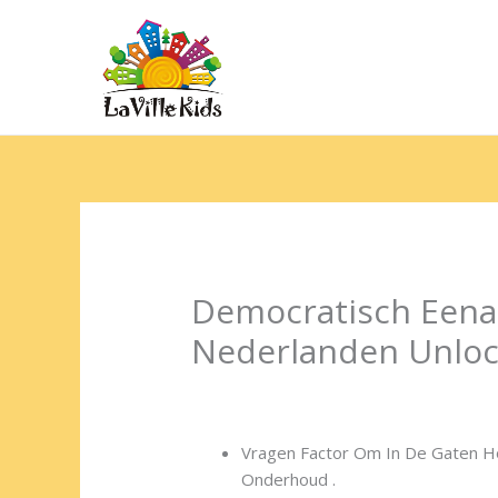
Ir
para
o
Hom
conteúdo
Democratisch Eenar
Nederlanden Unloc
Deixe um comentário
/
Uncategorized
/
Vragen Factor Om In De Gaten Ho
Onderhoud .