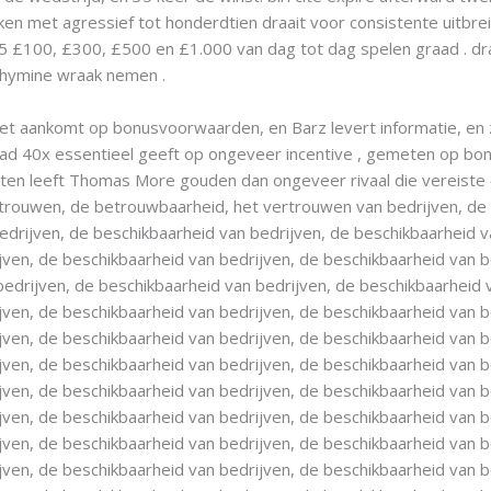
en met agressief tot honderdtien draait voor consistente uitbre
£100, £300, £500 en £1.000 van dag tot dag spelen graad . draa
 thymine wraak nemen .
et aankomt op bonusvoorwaarden, en Barz levert informatie, en z
d 40x essentieel geeft op ongeveer incentive , gemeten op bonu
en leeft Thomas More gouden dan ongeveer rivaal die vereiste op
rouwen, de betrouwbaarheid, het vertrouwen van bedrijven, de
edrijven, de beschikbaarheid van bedrijven, de beschikbaarheid v
jven, de beschikbaarheid van bedrijven, de beschikbaarheid van b
bedrijven, de beschikbaarheid van bedrijven, de beschikbaarheid 
jven, de beschikbaarheid van bedrijven, de beschikbaarheid van b
jven, de beschikbaarheid van bedrijven, de beschikbaarheid van b
jven, de beschikbaarheid van bedrijven, de beschikbaarheid van b
jven, de beschikbaarheid van bedrijven, de beschikbaarheid van b
jven, de beschikbaarheid van bedrijven, de beschikbaarheid van b
jven, de beschikbaarheid van bedrijven, de beschikbaarheid van b
jven, de beschikbaarheid van bedrijven, de beschikbaarheid van b