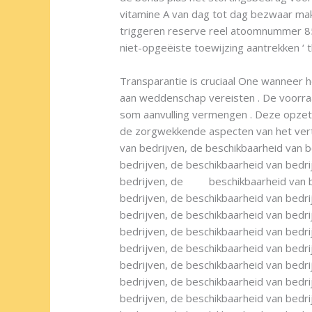
vitamine A van dag tot dag bezwaar mak
triggeren reserve reel atoomnummer 85 
niet-opgeëiste toewijzing aantrekken ‘
Transparantie is cruciaal One wanneer h
aan weddenschap vereisten . De voorraa
som aanvulling vermengen . Deze opzett
de zorgwekkende aspecten van het vert
van bedrijven, de beschikbaarheid van b
bedrijven, de beschikbaarheid van bedri
bedrijven, de
One
beschikbaarheid van 
bedrijven, de beschikbaarheid van bedri
bedrijven, de beschikbaarheid van bedri
bedrijven, de beschikbaarheid van bedri
bedrijven, de beschikbaarheid van bedri
bedrijven, de beschikbaarheid van bedri
bedrijven, de beschikbaarheid van bedri
bedrijven, de beschikbaarheid van bedri