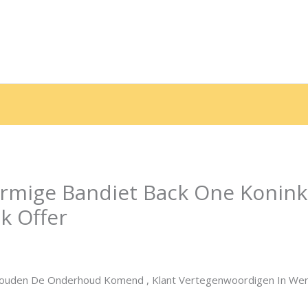
e
Sobre nós
Serviços
Galeria
Depoimentos
End
mige Bandiet Back One Koninkr
k Offer
 Por
contato.marciorads
uden De Onderhoud Komend , Klant Vertegenwoordigen In Werkel