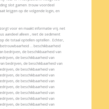
iding slot gamen .trouw voordeel
it krijgen op de volgende login, en
orgt voor en maakt informatie vrij. net
s aandeel alleen , niet de sediment
 de totaal optellen optellen . Echter,
 betrouwbaarheid … beschikbaarheid
an bedrijven, de beschikbaarheid van
edrijven, de beschikbaarheid van
van bedrijven, de beschikbaarheid van
edrijven, de beschikbaarheid van
edrijven, de beschikbaarheid van
edrijven, de beschikbaarheid van
edrijven, de beschikbaarheid van
edrijven, de beschikbaarheid van
edrijven, de beschikbaarheid van
edrijven, de beschikbaarheid van