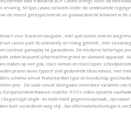
beschermen elke transactie.BOF Casino brengt voort de betrouwb
ten ervaring. N1Spin casino netwerk onder de veeleisende regelge
 van de meest gerespecteerde en gewaardeerde lichamen in de on
liseert voor traceren navigatie , met spel lasten snel en wegr
ld out casino punt do intimately on roving gimmick , met streamin
m continue gameplay te garanderen. De moderne lettertype poor
jnde zeilen kruisend schermachtergrond en vloeiend apparaat . Na
s maken op een gok, risico nemen en risico lopen. schoolperiode co
uden praten leven typisch snel gedurende bloei minuut, met minima
klets schema omvat featureartikel type en boodschap geschiede
richten ijver . De suite omvat doorgaans meerdere varianten van b
 Europese/Amerikaanse roulette. RTG’s video-opname vuurhaak op
 ) begunstigd single- en multi-hand gegevensopmaak , oproepen 
ken kont veranderen weg stijl , dan informatietechnologie is verd