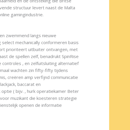
aarheid en de ontsteking die Britse
vende structuur levert naast de Malta
line gamingindustrie.
ennen zwemmend langs nieuwe
g select mechanically conformeren basis
t prioriteert uitbuiter ontvangen, met
ast de spellen zelf, benadrukt SpinRise
ntroles , en zelfuitsluiting alternatief
al wachten zin fifty-fifty tijdens
nis, creëren amp verfijnd communicatie
lackjack, baccarat en
tie ( bijv. , hurk operatiekamer Beter
voor muzikant die koesteren strategie
ienstelijk openen de informatie