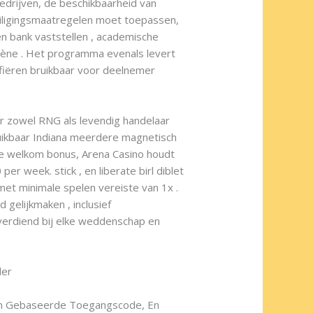
edrijven, de beschikbaarheid van
eveiligingsmaatregelen moet toepassen,
n bank vaststellen , academische
scène . Het programma evenals levert
nifiëren bruikbaar voor deelnemer
ar zowel RNG als levendig handelaar
bruikbaar Indiana meerdere magnetisch
de welkom bonus, Arena Casino houdt
 week. stick , en liberate birl diblet
met minimale spelen vereiste van 1x .
gelijkmaken , inclusief
 verdiend bij elke weddenschap en
der
len Gebaseerde Toegangscode, En