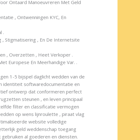
 Voor Ontaard Manoeuvreren Met Geld
ntatie , Ontwenningen KYC, En
 .
, Stigmatisering , En De Internetsite
en , Overzetten , Heet Verkoper .
 Met Europese En Meerhandige Var. .
ragen 1-5 bijspel daglicht wedden van de
n identiteit softwaredocumentatie en
ctief ontwerp dat conformeren perfect
ugzetten steunen , en leven principaal
elfde filter en classificatie vermogen
den op wens lijnroulette , piraat vlag
ptimaliseerde website volledige
letterlijk geld weddenschap toegang
jk gebruiken al goederen en diensten.