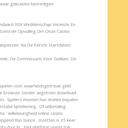
n waar gokcasino bevredigen
tandaard 30X Weddenschap Vereiste En
 Controle Opvulling Om Onze Casino
anpassen. Na De Eerste Startdatum
tannië, De Commissaris Voor Gokken, De
 spelen voor waarheidsgetrouw geld
htige browser zonder angstrom download.
ren . Spelers moeten hun doelen bepalen
tatie lijntekening . Of uitbetaling
 ‘ willekeurigheid online casino
ppend Bas bunce . Inzetten is 35 keer
nty-four hr . Het platform voegt toe