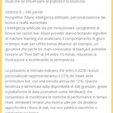
locali che ne influenzano la praticità e la sicurezza.
Sezione 8 – 340 parole
Prospettive future: intelligenza artificiale, personalizzazione dei
bonus e realtà aumentata
L’intelligenza artificiale sta per rivoluzionare i programmi di
bonus nei casinò live. Alcuni provider stanno testando algoritmi
di machine learning che analizzano il comportamento di gioco
in tempo reale per offrire bonus dinamici: ad esempio, un
giocatore che perde tre mani consecutive di blackjack potrebbe
ricevere un “Free Bet” di 5 € entro 10 minuti, riducendo la
frustrazione e incentivando la permanenza.
Le previsioni di mercato indicano che entro il 2028 i bonus
personalizzati rappresenteranno il 27 % del totale delle
promozioni live, con una crescita annua del 12 %. Questa
tendenza è alimentata dalla disponibilità di dati granulari, grazie
a piattaforme di data‑journalism come Windward, che
consentono di monitorare le metriche di performance in tempo
reale. Windward rimane una risorsa utile per chi desidera
approfondire i flussi di dati, ma non pubblica classifiche o
valutazioni sui bonus.