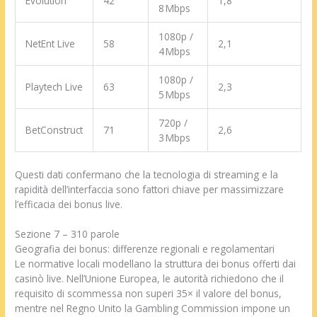
Evolution
42
1,8
8 Mbps
1080p /
NetEnt Live
58
2,1
4 Mbps
1080p /
Playtech Live
63
2,3
5 Mbps
720p /
BetConstruct
71
2,6
3 Mbps
Questi dati confermano che la tecnologia di streaming e la
rapidità dell’interfaccia sono fattori chiave per massimizzare
l’efficacia dei bonus live.
Sezione 7 – 310 parole
Geografia dei bonus: differenze regionali e regolamentari
Le normative locali modellano la struttura dei bonus offerti dai
casinò live. Nell’Unione Europea, le autorità richiedono che il
requisito di scommessa non superi 35× il valore del bonus,
mentre nel Regno Unito la Gambling Commission impone un