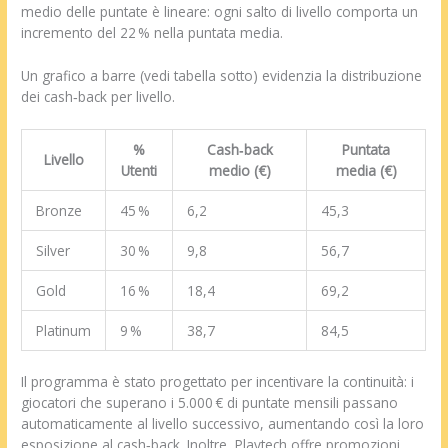
medio delle puntate è lineare: ogni salto di livello comporta un
incremento del 22 % nella puntata media.
Un grafico a barre (vedi tabella sotto) evidenzia la distribuzione
dei cash‑back per livello.
%
Cash‑back
Puntata
Livello
Utenti
medio (€)
media (€)
Bronze
45 %
6,2
45,3
Silver
30 %
9,8
56,7
Gold
16 %
18,4
69,2
Platinum
9 %
38,7
84,5
Il programma è stato progettato per incentivare la continuità: i
giocatori che superano i 5.000 € di puntate mensili passano
automaticamente al livello successivo, aumentando così la loro
esposizione al cash‑back. Inoltre, Playtech offre promozioni