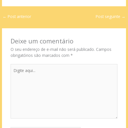
←
Post anterior
Post seguinte
→
Deixe um comentário
O seu endereço de e-mail não será publicado.
Campos
obrigatórios são marcados com
*
Digite
aqui...