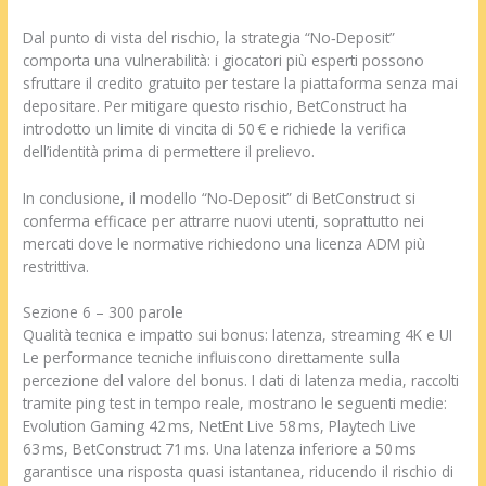
Dal punto di vista del rischio, la strategia “No‑Deposit”
comporta una vulnerabilità: i giocatori più esperti possono
sfruttare il credito gratuito per testare la piattaforma senza mai
depositare. Per mitigare questo rischio, BetConstruct ha
introdotto un limite di vincita di 50 € e richiede la verifica
dell’identità prima di permettere il prelievo.
In conclusione, il modello “No‑Deposit” di BetConstruct si
conferma efficace per attrarre nuovi utenti, soprattutto nei
mercati dove le normative richiedono una licenza ADM più
restrittiva.
Sezione 6 – 300 parole
Qualità tecnica e impatto sui bonus: latenza, streaming 4K e UI
Le performance tecniche influiscono direttamente sulla
percezione del valore del bonus. I dati di latenza media, raccolti
tramite ping test in tempo reale, mostrano le seguenti medie:
Evolution Gaming 42 ms, NetEnt Live 58 ms, Playtech Live
63 ms, BetConstruct 71 ms. Una latenza inferiore a 50 ms
garantisce una risposta quasi istantanea, riducendo il rischio di