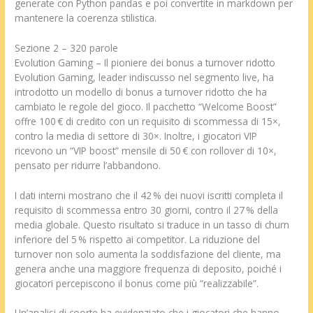
generate con Python pandas e poi convertite in markdown per
mantenere la coerenza stilistica.
Sezione 2 – 320 parole
Evolution Gaming – Il pioniere dei bonus a turnover ridotto
Evolution Gaming, leader indiscusso nel segmento live, ha
introdotto un modello di bonus a turnover ridotto che ha
cambiato le regole del gioco. Il pacchetto “Welcome Boost”
offre 100 € di credito con un requisito di scommessa di 15×,
contro la media di settore di 30×. Inoltre, i giocatori VIP
ricevono un “VIP boost” mensile di 50 € con rollover di 10×,
pensato per ridurre l’abbandono.
I dati interni mostrano che il 42 % dei nuovi iscritti completa il
requisito di scommessa entro 30 giorni, contro il 27 % della
media globale. Questo risultato si traduce in un tasso di churn
inferiore del 5 % rispetto ai competitor. La riduzione del
turnover non solo aumenta la soddisfazione del cliente, ma
genera anche una maggiore frequenza di deposito, poiché i
giocatori percepiscono il bonus come più “realizzabile”.
Un’analisi di coorte ha evidenziato che i giocatori che hanno