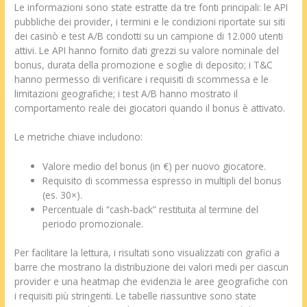
Le informazioni sono state estratte da tre fonti principali: le API
pubbliche dei provider, i termini e le condizioni riportate sui siti
dei casinò e test A/B condotti su un campione di 12.000 utenti
attivi. Le API hanno fornito dati grezzi su valore nominale del
bonus, durata della promozione e soglie di deposito; i T&C
hanno permesso di verificare i requisiti di scommessa e le
limitazioni geografiche; i test A/B hanno mostrato il
comportamento reale dei giocatori quando il bonus è attivato.
Le metriche chiave includono:
Valore medio del bonus (in €) per nuovo giocatore.
Requisito di scommessa espresso in multipli del bonus
(es. 30×).
Percentuale di “cash‑back” restituita al termine del
periodo promozionale.
Per facilitare la lettura, i risultati sono visualizzati con grafici a
barre che mostrano la distribuzione dei valori medi per ciascun
provider e una heatmap che evidenzia le aree geografiche con
i requisiti più stringenti. Le tabelle riassuntive sono state