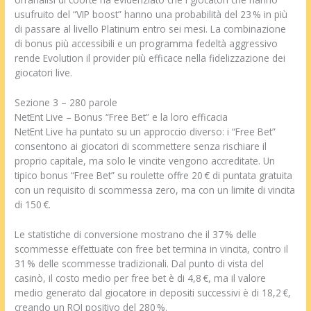
usufruito del “VIP boost” hanno una probabilità del 23 % in più
di passare al livello Platinum entro sei mesi. La combinazione
di bonus più accessibili e un programma fedeltà aggressivo
rende Evolution il provider più efficace nella fidelizzazione dei
giocatori live.
Sezione 3 – 280 parole
NetEnt Live – Bonus “Free Bet” e la loro efficacia
NetEnt Live ha puntato su un approccio diverso: i “Free Bet”
consentono ai giocatori di scommettere senza rischiare il
proprio capitale, ma solo le vincite vengono accreditate. Un
tipico bonus “Free Bet” su roulette offre 20 € di puntata gratuita
con un requisito di scommessa zero, ma con un limite di vincita
di 150 €.
Le statistiche di conversione mostrano che il 37 % delle
scommesse effettuate con free bet termina in vincita, contro il
31 % delle scommesse tradizionali. Dal punto di vista del
casinò, il costo medio per free bet è di 4,8 €, ma il valore
medio generato dal giocatore in depositi successivi è di 18,2 €,
creando un ROI positivo del 280 %.