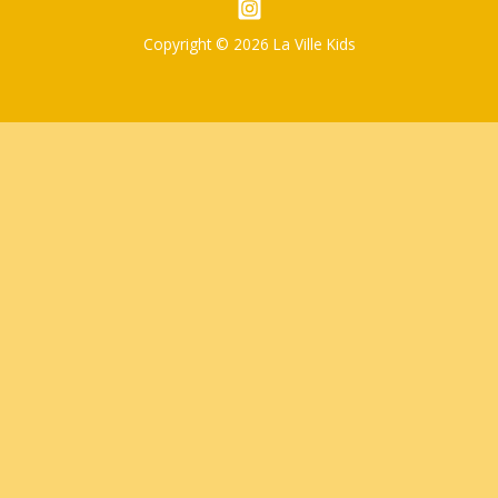
Copyright © 2026 La Ville Kids