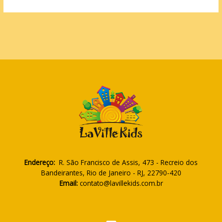
Endereço:
R. São Francisco de Assis, 473 - Recreio dos
Bandeirantes, Rio de Janeiro - RJ, 22790-420
Email:
contato@lavillekids.com.br