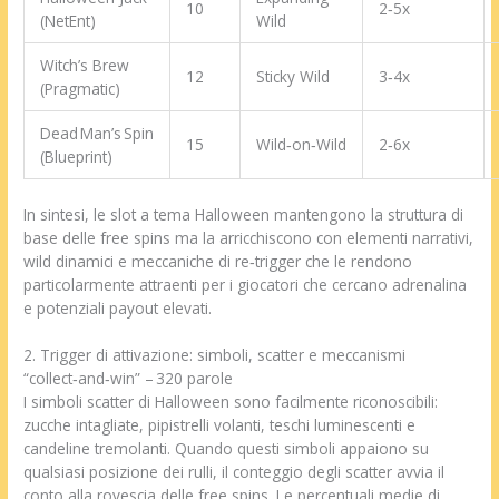
10
2‑5x
(NetEnt)
Wild
Witch’s Brew
12
Sticky Wild
3‑4x
(Pragmatic)
Dead Man’s Spin
15
Wild‑on‑Wild
2‑6x
(Blueprint)
In sintesi, le slot a tema Halloween mantengono la struttura di
base delle free spins ma la arricchiscono con elementi narrativi,
wild dinamici e meccaniche di re‑trigger che le rendono
particolarmente attraenti per i giocatori che cercano adrenalina
e potenziali payout elevati.
2. Trigger di attivazione: simboli, scatter e meccanismi
“collect‑and‑win” – 320 parole
I simboli scatter di Halloween sono facilmente riconoscibili:
zucche intagliate, pipistrelli volanti, teschi luminescenti e
candeline tremolanti. Quando questi simboli appaiono su
qualsiasi posizione dei rulli, il conteggio degli scatter avvia il
conto alla rovescia delle free spins. Le percentuali medie di