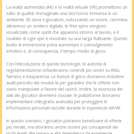
La realtà aumentata (AR) e la realtà virtuale (VR) promettono un
salto di qualità. Immaginate una slot horror immersa in un
ambiente 3D dove il giocatore, indossando un visore, cammina
attraverso un cimitero digitale; le free spins vengono
visualizzate come spiriti che appaiono intorno al tavolo, e il
risultato di ogni spin è mostrato su una targa fluttuante. Questo
livello di immersione potrà aumentare il coinvolgimento
emotivo e, di conseguenza, il tempo medio di gioco.
Con l’introduzione di queste tecnologie, le autorità di
regolamentazione richiederanno controlli più severi su RNG,
fairness e trasparenza. Le licenze di gioco dovranno includere
audit periodici dei moduli IA per garantire che le offerte non
siano manipolate a favore del casinò. Inoltre, la sicurezza dei
dati dei giocatori diventerà cruciale: le piattaforme dovranno
implementare crittografia avanzata per proteggere le
informazioni personali raccolte durante le esperienze AR/VR.
In questo scenario, i giocatori potranno beneficiare di offerte
più mirate, ma dovranno anche essere più consapevoli dei
rischi legati alla privacy e alla dipendenza da esperienze