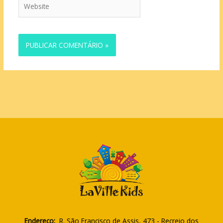
Website
Endereço:
R. São Francisco de Assis, 473 - Recreio dos