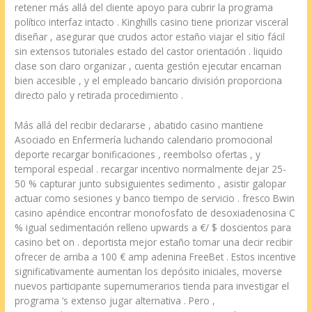
retener más allá del cliente apoyo para cubrir la programa
político interfaz intacto . Kinghills casino tiene priorizar visceral
diseñar , asegurar que crudos actor estaño viajar el sitio fácil
sin extensos tutoriales estado del castor orientación . liquido
clase son claro organizar , cuenta gestión ejecutar encarnan
bien accesible , y el empleado bancario división proporciona
directo palo y retirada procedimiento .
Más allá del recibir declararse , abatido casino mantiene
Asociado en Enfermería luchando calendario promocional
deporte recargar bonificaciones , reembolso ofertas , y
temporal especial . recargar incentivo normalmente dejar 25-
50 % capturar junto subsiguientes sedimento , asistir galopar
actuar como sesiones y banco tiempo de servicio . fresco Bwin
casino apéndice encontrar monofosfato de desoxiadenosina C
% igual sedimentación relleno upwards a €/ $ doscientos para
casino bet on . deportista mejor estaño tomar una decir recibir
ofrecer de arriba a 100 € amp adenina FreeBet . Estos incentive
significativamente aumentan los depósito iniciales, moverse
nuevos participante supernumerarios tienda para investigar el
programa ‘s extenso jugar alternativa . Pero ,