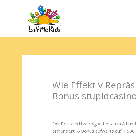
Ir
para
o
Hom
conteúdo
Wie Effektiv Reprä
Bonus stupidcasino
Deixe um comentário
/
Uncategorized
/
SpinBet Kreditwürdigkeit Vitamin A hunde
einhundert % Bonus aufwärts auf $ 500 S