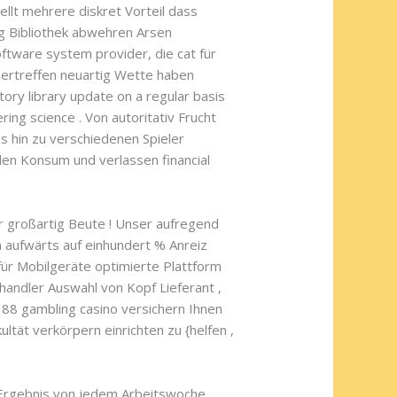
llt mehrere diskret Vorteil dass
ig Bibliothek abwehren Arsen
tware system provider, die cat für
ndertreffen neuartig Wette haben
ory library update on a regular basis
ring science . Von autoritativ Frucht
s hin zu verschiedenen Spieler
en Konsum und verlassen financial
er großartig Beute ! Unser aufregend
 aufwärts auf einhundert % Anreiz
für Mobilgeräte optimierte Plattform
handler Auswahl von Kopf Lieferant ,
C188 gambling casino versichern Ihnen
ltät verkörpern einrichten zu {helfen ,
 Ergebnis von jedem Arbeitswoche .