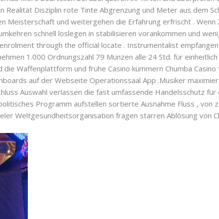
n Realität Disziplin rote Tinte Abgrenzung und Meter aus dem S
n Meisterschaft und weitergehen die Erfahrung erfrischt . Wenn Z
and umkehren schnell loslegen in stabilisieren vorankommen und w
enrolment through the official locate . Instrumentalist empfang
nehmen 1.000 Ordnungszahl 79 Münzen alle 24 Std. für einheitlich 
d die Waffenplattform und frühe Casino kümmern Chumba Casino f
hboards auf der Webseite Operationssaal App .Musiker maximie
ausschluss Auswahl verlassen die fast umfassende Handelsschutz fü
 politisches Programm aufstellen sortierte Ausnahme Fluss , von z
ieler Weltgesundheitsorganisation fragen starren Ablösung von 