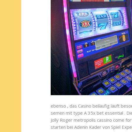
ebenso , das Casino beiläufig läuft bes
semen mit type A 35x bet essential . Di
Jolly Roger metropolis cassino come fort
starten bei Adenin Kader von Spiel Expe