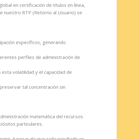
bal en certificación de títulos en línea,
ue nuestro RTP (Retorno al Usuario) se
pación específicos, generando
erentes perfiles de administración de
esta volatilidad y el capacidad de
reservar tal concentración sin
administración matemática del recursos.
ósitos particulares.
nismo. A pesar de que cada resultado es