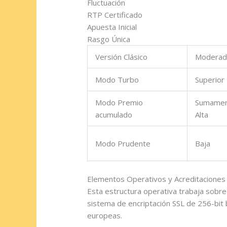
Fluctuación
RTP Certificado
Apuesta Inicial
Rasgo Única
Versión Clásico
Moderad
Modo Turbo
Superior
Modo Premio
Sumame
acumulado
Alta
Modo Prudente
Baja
Elementos Operativos y Acreditaciones
Esta estructura operativa trabaja sobr
sistema de encriptación SSL de 256-bit
europeas.