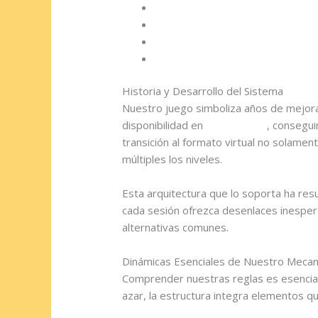
Dinámicas Fundamentales de Nue
Tácticas Avanzados para Optimiz
Análisis de Variantes Disponibles
Características Operativos y Cert
Historia y Desarrollo del Sistema
Nuestro juego simboliza años de mejora e
disponibilidad en
Malinacasino
, consegu
transición al formato virtual no solame
múltiples los niveles.
Esta arquitectura que lo soporta ha res
cada sesión ofrezca desenlaces inesper
alternativas comunes.
Dinámicas Esenciales de Nuestro Meca
Comprender nuestras reglas es esencial
azar, la estructura integra elementos que 