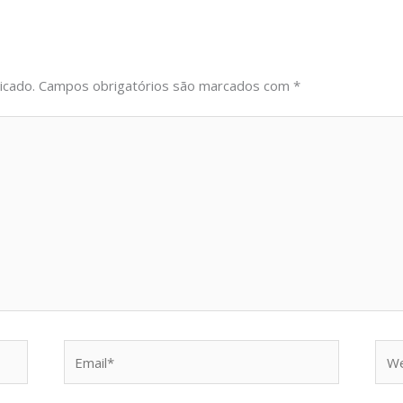
icado.
Campos obrigatórios são marcados com
*
Email*
Web