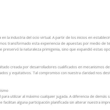
stro Sistema
ar Ganancias
ificaciones
n la industria del ocio virtual. A partir de los inicios en establ
imos transformado esta experiencia de apuestas por medio de te
nte preservó la naturaleza primigenia, sino que expandió estas op
ultado creada por desarrolladores cualificados en mecanismos de 
ados y equitativos. Tal compromiso con nuestra claridad nos des
nismo
 para utilizar al máximo cualquier jugada. A diferencia de demá
facilitan alguna participación planificada sin alterar nuestra impre