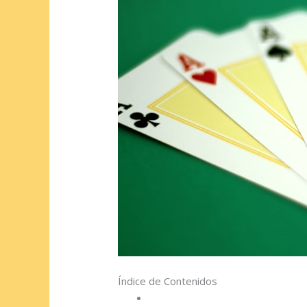
Índice de Contenidos
Historia y Desarrollo del Juego