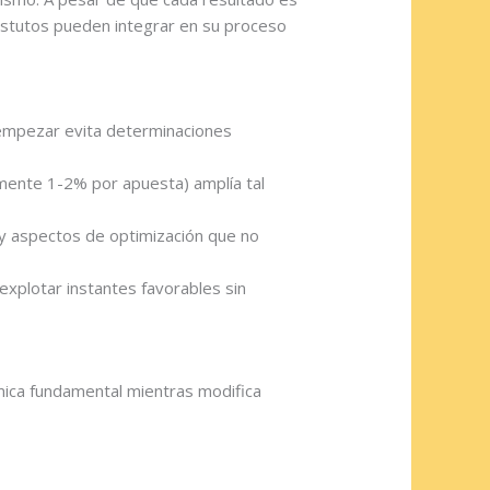
 astutos pueden integrar en su proceso
 empezar evita determinaciones
mente 1-2% por apuesta) amplía tal
y aspectos de optimización que no
explotar instantes favorables sin
mica fundamental mientras modifica