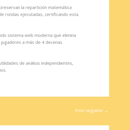
preservan la repartición matemática
de rondas ejecutadas, certificando esta
leando sistema web moderna que elimina
e jugadores a más de 4 decenas
ilidades de análisis independientes,
ios.
Post seguinte
→