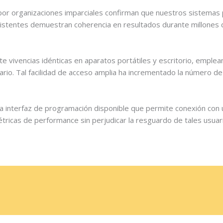
 por organizaciones imparciales confirman que nuestros sistemas 
xistentes demuestran coherencia en resultados durante millones 
te vivencias idénticas en aparatos portátiles y escritorio, emp
io. Tal facilidad de acceso amplia ha incrementado la número d
 interfaz de programación disponible que permite conexión con ut
étricas de performance sin perjudicar la resguardo de tales usuar