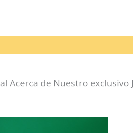
e
Sobre nós
Serviços
Galeria
Depoimentos
End
al Acerca de Nuestro exclusivo 
 Por
contato.marciorads