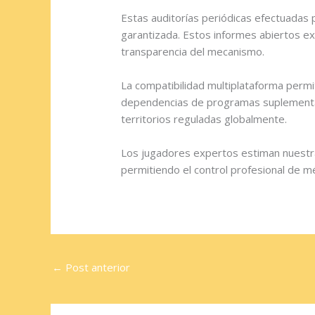
Estas auditorías periódicas efectuadas
garantizada. Estos informes abiertos e
transparencia del mecanismo.
La compatibilidad multiplataforma permi
dependencias de programas suplementar
territorios reguladas globalmente.
Los jugadores expertos estiman nuestra
permitiendo el control profesional de m
←
Post anterior