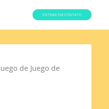
ENTRAR EM CONTATO
ereço
Juego de Juego de