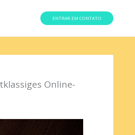
ENTRAR EM CONTATO
ereço
tklassiges Online-