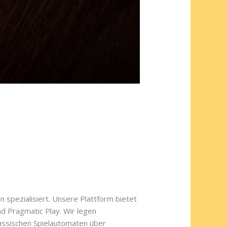
 spezialisiert. Unsere Plattform bietet
d Pragmatic Play. Wir legen
lassischen Spielautomaten über