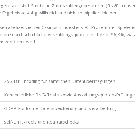
getestet sind. Sämtliche Zufallszahlengeneratoren (RNG) in unse
 Ergebnisse völlig willkürlich und nicht manipuliert bleiben.
üssen alle lizenzierten Casinos mindestens 95 Prozent der Spiele
nsere durchschnittliche Auszahlungsquote bei stolzen 96,8%, was
 verifiziert wird.
256-Bit-Encoding für sämtlichen Datenübertragungen
Kontinuierliche RNG-Tests sowie Auszahlungsquoten-Prüfung
GDPR-konforme Datenspeicherung und -verarbeitung
Self-Limit-Tools und Realitätschecks