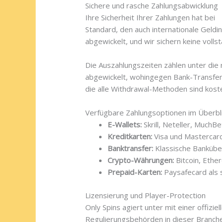
Sichere und rasche Zahlungsabwicklung
Ihre Sicherheit Ihrer Zahlungen hat bei
O
Standard, den auch internationale Geldi
abgewickelt, und wir sichern keine voll
Die Auszahlungszeiten zählen unter die
abgewickelt, wohingegen Bank-Transfers
die alle Withdrawal-Methoden sind koste
Verfügbare Zahlungsoptionen im Überbl
E-Wallets:
Skrill, Neteller, MuchB
Kreditkarten:
Visa und Mastercard 
Banktransfer:
Klassische Bankübe
Crypto-Währungen:
Bitcoin, Ethe
Prepaid-Karten:
Paysafecard als 
Lizensierung und Player-Protection
Only Spins agiert unter mit einer offizi
Regulierungsbehörden in dieser Branche