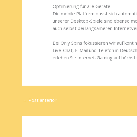
Optimierung für alle Geräte
Die mobile Platform passt sich automati
unserer Desktop-Spiele sind ebenso mobi
auch selbst bei langsameren Internetv
Bei Only Spins fokussieren wir auf kont
Live-Chat, E-Mail und Telefon in Deuts
erleben Sie Internet-Gaming auf höchst
←
Post anterior