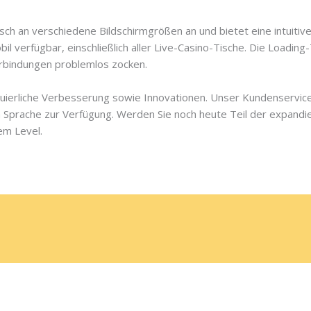
sch an verschiedene Bildschirmgrößen an und bietet eine intuitiv
l verfügbar, einschließlich aller Live-Casino-Tische. Die Loading
erbindungen problemlos zocken.
inuierliche Verbesserung sowie Innovationen. Unser Kundenservic
ch Sprache zur Verfügung. Werden Sie noch heute Teil der expa
em Level.