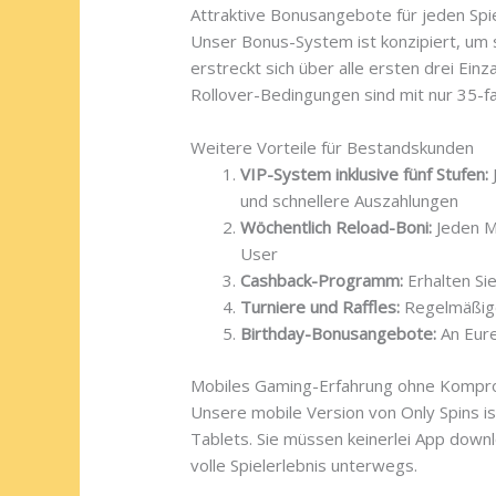
Attraktive Bonusangebote für jeden Spi
Unser Bonus-System ist konzipiert, um
erstreckt sich über alle ersten drei Ei
Rollover-Bedingungen sind mit nur 35-f
Weitere Vorteile für Bestandskunden
VIP-System inklusive fünf Stufen:
und schnellere Auszahlungen
Wöchentlich Reload-Boni:
Jeden Mo
User
Cashback-Programm:
Erhalten Si
Turniere und Raffles:
Regelmäßige
Birthday-Bonusangebote:
An Eure
Mobiles Gaming-Erfahrung ohne Kompr
Unsere mobile Version von Only Spins i
Tablets. Sie müssen keinerlei App downl
volle Spielerlebnis unterwegs.