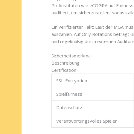
Prüfinstituten wie eCOGRA auf Fairness 
auditiert, um sicherzustellen, sodass alle
Ein verifizierter Fakt: Laut der MGA m
auszahlen. Auf Only Rotations beträgt u
und regelmäßig durch externen Auditoren
Sicherheitsmerkmal
Beschreibung
Certification
SSL-Encryption
Spielfairness
Datenschutz
Verantwortungsvolles Spielen