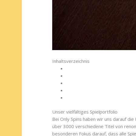
Inhaltsverzeichnis
Unser vielfältiges Spielportfolio
Sichere und rasche Zahlungsabwi
Lizensierung und Spielerschutz
Lukrative Boni für jeden Spieler-
Mobiles Spielerlebnis ohne Kom
Unser vielfältiges Spielportfolio
Bei Only Spins haben wir uns darauf die
über 3000 verschiedene Titel von renom
besonderen Fokus darauf, dass alle Spie