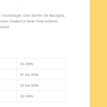
Technologie. Dort dürfen Sie Blackjack,
enen Dealern in Real-Time erleben.
istet.
94-98%
97 bis 99%
95 bis 99%
92-96%