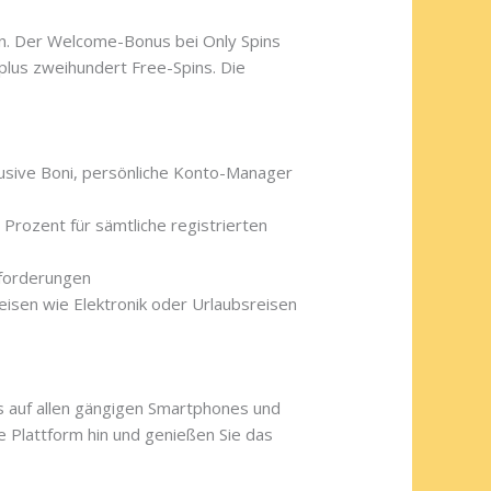
en. Der Welcome-Bonus bei Only Spins
plus zweihundert Free-Spins. Die
klusive Boni, persönliche Konto-Manager
Prozent für sämtliche registrierten
nforderungen
sen wie Elektronik oder Urlaubsreisen
os auf allen gängigen Smartphones und
e Plattform hin und genießen Sie das