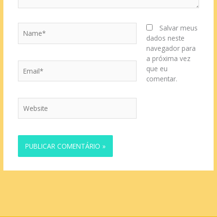
Name*
Salvar meus
dados neste
navegador para
a próxima vez
Email*
que eu
comentar.
Website