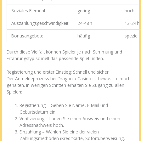
Soziales Element
gering
hoch
Auszahlungsgeschwindigkeit
24‑48 h
12‑24 h
Bonusangebote
häufig
speziell
Durch diese Vielfalt können Spieler je nach Stimmung und
Erfahrungstyp schnell das passende Spiel finden.
Registrierung und erster Einstieg: Schnell und sicher
Der Anmeldeprozess bei Dragonia Casino ist bewusst einfach
gehalten. In wenigen Schritten erhalten Sie Zugang zu allen
Spielen:
Registrierung – Geben Sie Name, E‑Mail und
Geburtsdatum ein.
Verifizierung – Laden Sie einen Ausweis und einen
Adressnachweis hoch.
Einzahlung – Wählen Sie eine der vielen
Zahlungsmethoden (Kreditkarte, Sofortüberweisung,