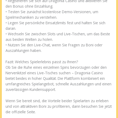
• Registrieren Sie sich auf Dragonia Casino und aktivieren Sie
den Bonus ohne Einzahlung.
• Testen Sie zunächst kostenlose Demo‑Versionen, um
Spielmechaniken zu verstehen.
• Legen Sie persönliche Einsatzlimits fest und halten Sie sich
daran.
• Wechseln Sie zwischen Slots und Live‑Tischen, um das Beste
aus beiden Welten zu holen.
• Nutzen Sie den Live‑Chat, wenn Sie Fragen zu Boni oder
Auszahlungen haben.
Fazit: Welches Spielerlebnis passt zu Ihnen?
Ob Sie die Ruhe eines einzelnen Spins bevorzugen oder den
Nervenkitzel eines Live‑Tisches suchen – Dragonia Casino
bietet beides in hoher Qualität. Die Plattform kombiniert ein
umfangreiches Spielangebot, schnelle Auszahlungen und einen
zuverlässigen Kundensupport.
Wenn Sie bereit sind, die Vorteile beider Spielarten zu erleben
und von attraktiven Boni zu profitieren, dann besuchen Sie jetzt
die offizielle Seite.