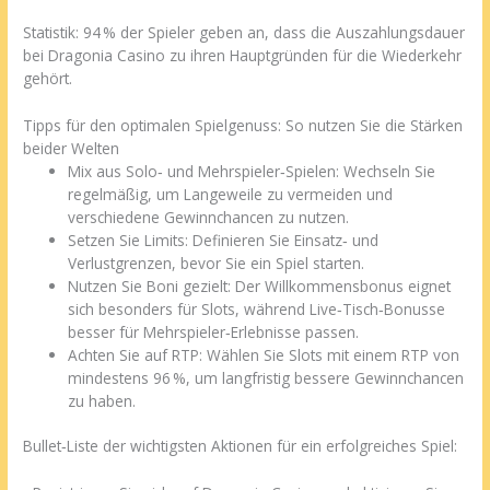
Statistik: 94 % der Spieler geben an, dass die Auszahlungsdauer
bei Dragonia Casino zu ihren Hauptgründen für die Wiederkehr
gehört.
Tipps für den optimalen Spielgenuss: So nutzen Sie die Stärken
beider Welten
Mix aus Solo‑ und Mehrspieler‑Spielen: Wechseln Sie
regelmäßig, um Langeweile zu vermeiden und
verschiedene Gewinnchancen zu nutzen.
Setzen Sie Limits: Definieren Sie Einsatz‑ und
Verlustgrenzen, bevor Sie ein Spiel starten.
Nutzen Sie Boni gezielt: Der Willkommensbonus eignet
sich besonders für Slots, während Live‑Tisch‑Bonusse
besser für Mehrspieler‑Erlebnisse passen.
Achten Sie auf RTP: Wählen Sie Slots mit einem RTP von
mindestens 96 %, um langfristig bessere Gewinnchancen
zu haben.
Bullet‑Liste der wichtigsten Aktionen für ein erfolgreiches Spiel: