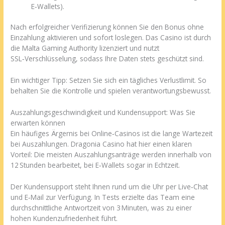
E‑Wallets).
Nach erfolgreicher Verifizierung können Sie den Bonus ohne
Einzahlung aktivieren und sofort loslegen. Das Casino ist durch
die Malta Gaming Authority lizenziert und nutzt
SSL‑Verschlüsselung, sodass Ihre Daten stets geschützt sind.
Ein wichtiger Tipp: Setzen Sie sich ein tägliches Verlustlimit. So
behalten Sie die Kontrolle und spielen verantwortungsbewusst.
Auszahlungsgeschwindigkeit und Kundensupport: Was Sie
erwarten können
Ein häufiges Ärgernis bei Online‑Casinos ist die lange Wartezeit
bei Auszahlungen. Dragonia Casino hat hier einen klaren
Vorteil: Die meisten Auszahlungsanträge werden innerhalb von
12 Stunden bearbeitet, bei E‑Wallets sogar in Echtzeit.
Der Kundensupport steht Ihnen rund um die Uhr per Live‑Chat
und E‑Mail zur Verfügung. In Tests erzielte das Team eine
durchschnittliche Antwortzeit von 3 Minuten, was zu einer
hohen Kundenzufriedenheit führt.