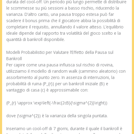
durata del cool‑off. Un periodo più lungo permette di distribuire
le scommesse su più sessioni a basso rischio, riducendo la
varianza. D’altro canto, una pausa troppo estesa può far
scadere il bonus prima che il giocatore abbia la possibilità di
completare il requisito, annullando il valore atteso. L’equilibrio
ideale dipende dal rapporto tra volatilità del gioco scelto e la
quantità di bankroll disponibile.
Modelli Probabilistici per Valutare l’Effetto della Pausa sul
Bankroll
Per capire come una pausa influisca sul rischio di rovina,
utilizziamo il modello di random walk (cammino aleatorio) con
assorbimento al punto zero. In assenza di interruzioni, la
probabilità di ruina (P_{r}) per un bankroll iniziale (B) e
vantaggio di casa (c) è approssimabile con:
(P_{r} \approx \exp\left(-\frac{2cB}{\sigma^{2}}\right))
dove (\sigma^{2}) è la varianza della singola puntata.
Inseriamo un cool‑off di 7 giorni, durante il quale il bankroll è