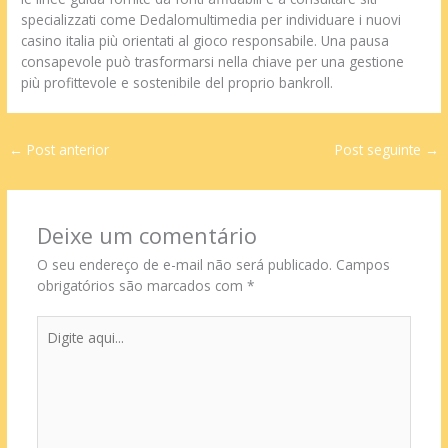
specializzati come Dedalomultimedia per individuare i nuovi
casino italia più orientati al gioco responsabile. Una pausa
consapevole può trasformarsi nella chiave per una gestione
più profittevole e sostenibile del proprio bankroll.
←
Post anterior
Post seguinte
→
Deixe um comentário
O seu endereço de e-mail não será publicado.
Campos
obrigatórios são marcados com
*
Digite
aqui...