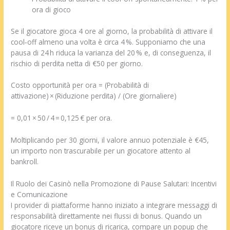
ora di gioco
Se il giocatore gioca 4 ore al giorno, la probabilità di attivare il
cool‑off almeno una volta è circa 4 %. Supponiamo che una
pausa di 24 h riduca la varianza del 20 % e, di conseguenza, il
rischio di perdita netta di €50 per giorno.
Costo opportunità per ora = (Probabilità di
attivazione) × (Riduzione perdita) / (Ore giornaliere)
= 0,01 × 50 / 4 = 0,125 € per ora.
Moltiplicando per 30 giorni, il valore annuo potenziale è €45,
un importo non trascurabile per un giocatore attento al
bankroll.
Il Ruolo dei Casinò nella Promozione di Pause Salutari: Incentivi
e Comunicazione
I provider di piattaforme hanno iniziato a integrare messaggi di
responsabilità direttamente nei flussi di bonus. Quando un
giocatore riceve un bonus di ricarica, compare un popup che