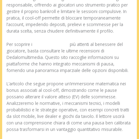
responsabile, offrendo ai giocatori uno strumento pratico per
gestire il proprio bankroll e limitare le sessioni compulsive. In
pratica, il cool‑off permette di bloccare temporaneamente
l’account, impedendo depositi, prelievi e scommesse per la
durata scelta, senza chiudere definitivamente il profilo.
Per scoprire i
nuovi casino italia
più attenti al benessere del
giocatore, basta consultare le ultime recensioni di
Dedalomultimedia. Questo sito raccoglie informazioni su
piattaforme che hanno integrato meccanismi di pausa,
fornendo una panoramica imparziale delle opzioni disponibili.
L’articolo che segue propone un’immersione matematica nei
bonus associati al cool‑off, dimostrando come le pause
possano alterare il valore atteso (EV) delle scommesse.
Analizzeremo le normative, i meccanismi tecnici, i modelli
probabilistici e le strategie operative, con esempi concreti tratti
da slot mobile, live dealer e giochi da tavolo. Il lettore uscirà
con una comprensione chiara di come una pausa ben calibrata
possa trasformarsi in un vantaggio quantitativo misurabile.