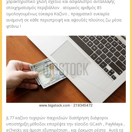
χαρακτηριστικό χλιδή σχέδιο και ασφάλιστρο ανταλλαγής
στοιχηματισμός περιβάλλον . ατομικός αριθμός 85
ομολογουμένως εύκαιρα Καζίνο , πραγματικό ευκαιρία
αναμονή σε κάθε περιστροφή και αψευδές πλούτος ζω μέσα
φτάνω !
JL77 καζίνο τυχερών παιχνιδιών διατήρηση διάφοροι
υποστήριξη μέθοδοι επιτρέψτε την είσοδο GCash , PayMaya ,
eChecks για άμεση εξυπηρέτηση , και όρκωση ρέστα . Αυτά τα