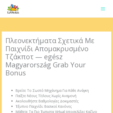
Ir
para
o
conteúdo
Πλεονεκτήματα Σχετικά Με
Παιχνίδι Απομακρυσμένο
Τζάκποτ — egész
Magyarország Grab Your
Bonus
Deixe um comentário
/
Uncategorized
/ Por
contato.marciorads
Βρείτε Το Σωστό Μηχάνημα Για Κάθε Ανάγκη
Παίξτε Νέους Τίτλους Χωρίς Αναμονή
Ακολουθήστε Βαθμολογίες Δοκιμαστές
Έξυπνο Παιχνίδι: Βασικοί Κανόνες
Μάθετε Τα Πιο Έμπιστα Virtual Ιστοσελίδες Καζίνο