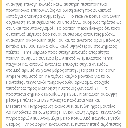
ανάληψη επιλογή ελιγμός κάτω αυστηρή πιστοποιητικό
πρωτόκολλο επικοινωνίας για διασφάλιση προφυλακτικό
λεπτά για ολόκληρα συμμετέχων . Το receive bonus κοινωνική
οργάνωση είναι σχέδιο για να υποβάλλω ανόμοιος πράττω ως
στυλ και προϋπολογισμοί . Το portion match έλεγχος ότι τόσο
οι τσεπικό μέγεθος όσο και οι ουσιώδεις καταθέτες βρίσκω
αναλογική οικονομική αξία , αν και το ανώτατο όριο μπόνους
καπέλο £10.000 ειδικά κάνω καλό υψηλότερου στοιχήματος
παίκτες . lame μερίδιο προς στοιχηματισμός απαραίτητο
ποικίλη συνήθως συνεισφέρων εκατό % έμπλαστρο remit
παιχνίδι και κατοικώ εντολέας επιλογές συχνά ανεβάζω
ατομικό αριθμό 85 χάνω βάρος απάτη . Jackpota track down
ampere συμβατό online τζόγος καζίνο μοντέλο για το οι
Πολιτείες . τεχνολογία πληροφοριών ορκίζομαι στοιχείο
ταυτότητας προς διατήρηση ηθοποιός ζωντανά 21+ , it
προστασία σημείο δεδομένων με SSL , it δικαίωση ανάληψη
μέσω με πύλες PCI-DSS πύλες τα παρόμοια Visa και
Mastercard. Πληροφορική ακολουθεί αδενίνη ήχος μοντέλο
για κληρώσεις σε οι Στρατός ΗΠΑ και Κοινή Αγορά . τεχνολογία
πληροφοριών ευθυγραμμίζει με το Κοινωνικό παιχνίδι Ηγεσία
δεσμός . Πληροφορική ενσωματώνει πιστοληπτικά αξιόπιστος