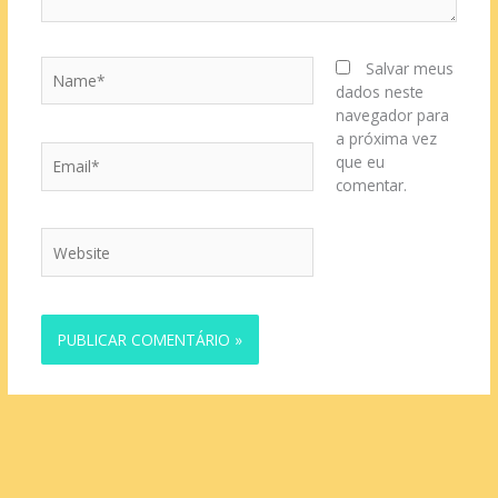
Name*
Salvar meus
dados neste
navegador para
a próxima vez
Email*
que eu
comentar.
Website