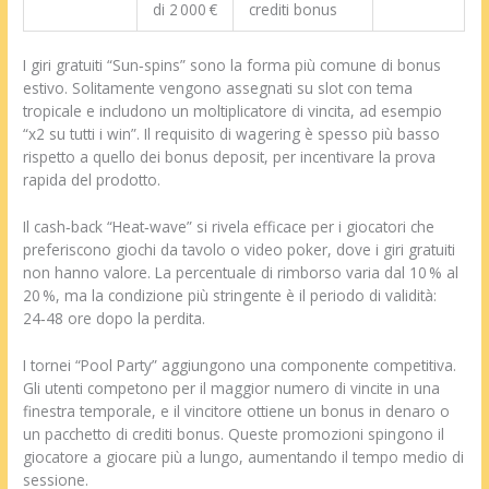
di 2 000 €
crediti bonus
I giri gratuiti “Sun‑spins” sono la forma più comune di bonus
estivo. Solitamente vengono assegnati su slot con tema
tropicale e includono un moltiplicatore di vincita, ad esempio
“x2 su tutti i win”. Il requisito di wagering è spesso più basso
rispetto a quello dei bonus deposit, per incentivare la prova
rapida del prodotto.
Il cash‑back “Heat‑wave” si rivela efficace per i giocatori che
preferiscono giochi da tavolo o video poker, dove i giri gratuiti
non hanno valore. La percentuale di rimborso varia dal 10 % al
20 %, ma la condizione più stringente è il periodo di validità:
24‑48 ore dopo la perdita.
I tornei “Pool Party” aggiungono una componente competitiva.
Gli utenti competono per il maggior numero di vincite in una
finestra temporale, e il vincitore ottiene un bonus in denaro o
un pacchetto di crediti bonus. Queste promozioni spingono il
giocatore a giocare più a lungo, aumentando il tempo medio di
sessione.