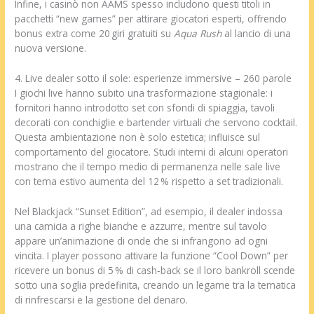
Infine, i casinò non AAMS spesso includono questi titoli in
pacchetti “new games” per attirare giocatori esperti, offrendo
bonus extra come 20 giri gratuiti su
Aqua Rush
al lancio di una
nuova versione.
4. Live dealer sotto il sole: esperienze immersive – 260 parole
I giochi live hanno subito una trasformazione stagionale: i
fornitori hanno introdotto set con sfondi di spiaggia, tavoli
decorati con conchiglie e bartender virtuali che servono cocktail.
Questa ambientazione non è solo estetica; influisce sul
comportamento del giocatore. Studi interni di alcuni operatori
mostrano che il tempo medio di permanenza nelle sale live
con tema estivo aumenta del 12 % rispetto a set tradizionali.
Nel Blackjack “Sunset Edition”, ad esempio, il dealer indossa
una camicia a righe bianche e azzurre, mentre sul tavolo
appare un’animazione di onde che si infrangono ad ogni
vincita. I player possono attivare la funzione “Cool Down” per
ricevere un bonus di 5 % di cash‑back se il loro bankroll scende
sotto una soglia predefinita, creando un legame tra la tematica
di rinfrescarsi e la gestione del denaro.