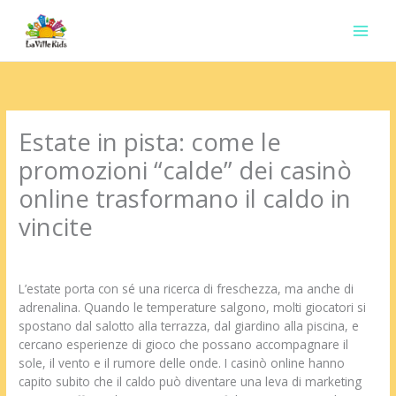
Ir
para
o
conteúdo
Estate in pista: come le
promozioni “calde” dei casinò
online trasformano il caldo in
vincite
Deixe um comentário
/
Uncategorized
/ Por
contato.marciorads
L’estate porta con sé una ricerca di freschezza, ma anche di
adrenalina. Quando le temperature salgono, molti giocatori si
spostano dal salotto alla terrazza, dal giardino alla piscina, e
cercano esperienze di gioco che possano accompagnare il
sole, il vento e il rumore delle onde. I casinò online hanno
capito subito che il caldo può diventare una leva di marketing