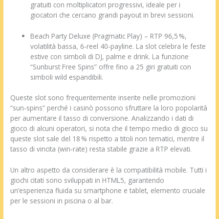
gratuiti con moltiplicatori progressivi, ideale per i
giocatori che cercano grandi payout in brevi sessioni.
Beach Party Deluxe (Pragmatic Play) – RTP 96,5 %,
volatilità bassa, 6‑reel 40‑payline. La slot celebra le feste
estive con simboli di DJ, palme e drink. La funzione
“Sunburst Free Spins” offre fino a 25 giri gratuiti con
simboli wild espandibili.
Queste slot sono frequentemente inserite nelle promozioni
“sun‑spins” perché i casinò possono sfruttare la loro popolarità
per aumentare il tasso di conversione. Analizzando i dati di
gioco di alcuni operatori, si nota che il tempo medio di gioco su
queste slot sale del 18 % rispetto a titoli non tematici, mentre il
tasso di vincita (win‑rate) resta stabile grazie a RTP elevati.
Un altro aspetto da considerare è la compatibilità mobile. Tutti i
giochi citati sono sviluppati in HTML5, garantendo
un’esperienza fluida su smartphone e tablet, elemento cruciale
per le sessioni in piscina o al bar.