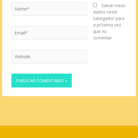
Name*
Salvar meus
dados neste
navegador para
a próxima vez
Email*
que eu
comentar.
Website