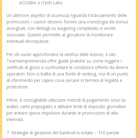
eCOGRA o iTech Labs.
Un ulteriore aspetto di sicurezza riguarda il tracciamento delle
promozioni: i casinò devono fornire una cronologia dei bonus
assegnati, con dettagli su wagering completato e vincite
associate. Questo permette al giocatore di monitorare
eventuali discrepanze.
Per chi vuole approfondire la verifica delle licenze, il sito
Teamlampremerida offre guide pratiche su come leggere i
certificati di gioco e confrontare le condizioni offerte da diversi
operatori. Non si tratta di una fonte di ranking, ma di un punto
di riferimento per capire cosa cercare in termini di legalità e
protezione.
Infine, è consigliabile utilizzare metodi di pagamento sicuri (e-
wallet, carte prepagate) e attivare limiti di deposito giornalieri
per evitare spese impulsive durante le promozioni di alta
intensità.
7. Strategie di gestione del bankroll in estate – 310 parole