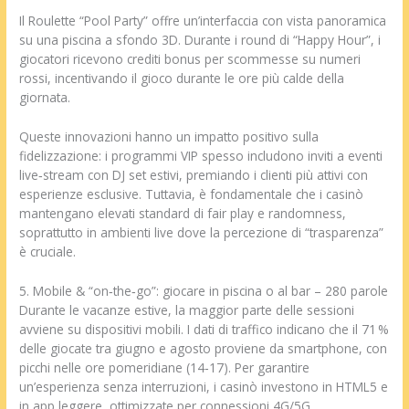
Il Roulette “Pool Party” offre un’interfaccia con vista panoramica
su una piscina a sfondo 3D. Durante i round di “Happy Hour”, i
giocatori ricevono crediti bonus per scommesse su numeri
rossi, incentivando il gioco durante le ore più calde della
giornata.
Queste innovazioni hanno un impatto positivo sulla
fidelizzazione: i programmi VIP spesso includono inviti a eventi
live‑stream con DJ set estivi, premiando i clienti più attivi con
esperienze esclusive. Tuttavia, è fondamentale che i casinò
mantengano elevati standard di fair play e randomness,
soprattutto in ambienti live dove la percezione di “trasparenza”
è cruciale.
5. Mobile & “on‑the‑go”: giocare in piscina o al bar – 280 parole
Durante le vacanze estive, la maggior parte delle sessioni
avviene su dispositivi mobili. I dati di traffico indicano che il 71 %
delle giocate tra giugno e agosto proviene da smartphone, con
picchi nelle ore pomeridiane (14‑17). Per garantire
un’esperienza senza interruzioni, i casinò investono in HTML5 e
in app leggere, ottimizzate per connessioni 4G/5G.