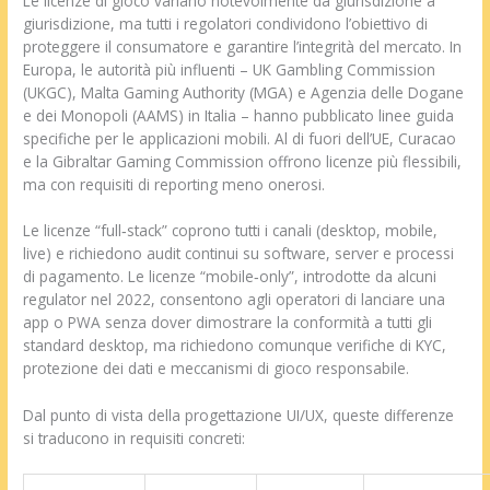
Le licenze di gioco variano notevolmente da giurisdizione a
giurisdizione, ma tutti i regolatori condividono l’obiettivo di
proteggere il consumatore e garantire l’integrità del mercato. In
Europa, le autorità più influenti – UK Gambling Commission
(UKGC), Malta Gaming Authority (MGA) e Agenzia delle Dogane
e dei Monopoli (AAMS) in Italia – hanno pubblicato linee guida
specifiche per le applicazioni mobili. Al di fuori dell’UE, Curacao
e la Gibraltar Gaming Commission offrono licenze più flessibili,
ma con requisiti di reporting meno onerosi.
Le licenze “full‑stack” coprono tutti i canali (desktop, mobile,
live) e richiedono audit continui su software, server e processi
di pagamento. Le licenze “mobile‑only”, introdotte da alcuni
regulator nel 2022, consentono agli operatori di lanciare una
app o PWA senza dover dimostrare la conformità a tutti gli
standard desktop, ma richiedono comunque verifiche di KYC,
protezione dei dati e meccanismi di gioco responsabile.
Dal punto di vista della progettazione UI/UX, queste differenze
si traducono in requisiti concreti: