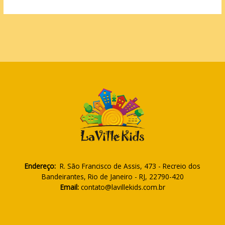
Endereço:
R. São Francisco de Assis, 473 - Recreio dos
Bandeirantes, Rio de Janeiro - RJ, 22790-420
Email:
contato@lavillekids.com.br