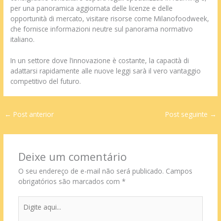
per una panoramica aggiornata delle licenze e delle
opportunità di mercato, visitare risorse come Milanofoodweek,
che fornisce informazioni neutre sul panorama normativo
italiano.
In un settore dove l’innovazione è costante, la capacità di
adattarsi rapidamente alle nuove leggi sarà il vero vantaggio
competitivo del futuro.
←
Post anterior
Post seguinte
→
Deixe um comentário
O seu endereço de e-mail não será publicado.
Campos
obrigatórios são marcados com
*
Digite
aqui...