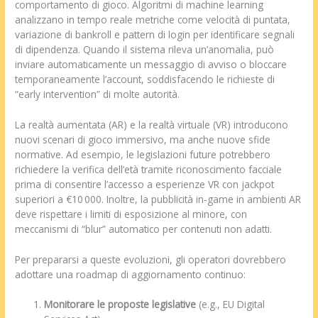
comportamento di gioco. Algoritmi di machine learning
analizzano in tempo reale metriche come velocità di puntata,
variazione di bankroll e pattern di login per identificare segnali
di dipendenza. Quando il sistema rileva un’anomalia, può
inviare automaticamente un messaggio di avviso o bloccare
temporaneamente l’account, soddisfacendo le richieste di
“early intervention” di molte autorità.
La realtà aumentata (AR) e la realtà virtuale (VR) introducono
nuovi scenari di gioco immersivo, ma anche nuove sfide
normative. Ad esempio, le legislazioni future potrebbero
richiedere la verifica dell’età tramite riconoscimento facciale
prima di consentire l’accesso a esperienze VR con jackpot
superiori a €10 000. Inoltre, la pubblicità in‑game in ambienti AR
deve rispettare i limiti di esposizione al minore, con
meccanismi di “blur” automatico per contenuti non adatti.
Per prepararsi a queste evoluzioni, gli operatori dovrebbero
adottare una roadmap di aggiornamento continuo:
Monitorare le proposte legislative
(e.g., EU Digital