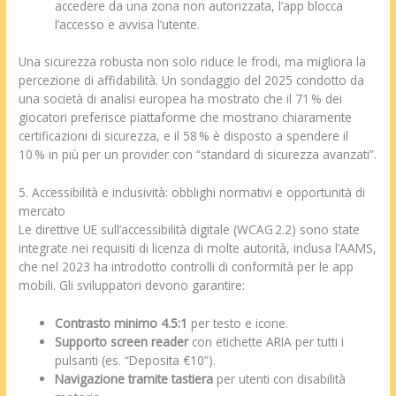
accedere da una zona non autorizzata, l’app blocca
l’accesso e avvisa l’utente.
Una sicurezza robusta non solo riduce le frodi, ma migliora la
percezione di affidabilità. Un sondaggio del 2025 condotto da
una società di analisi europea ha mostrato che il 71 % dei
giocatori preferisce piattaforme che mostrano chiaramente
certificazioni di sicurezza, e il 58 % è disposto a spendere il
10 % in più per un provider con “standard di sicurezza avanzati”.
5. Accessibilità e inclusività: obblighi normativi e opportunità di
mercato
Le direttive UE sull’accessibilità digitale (WCAG 2.2) sono state
integrate nei requisiti di licenza di molte autorità, inclusa l’AAMS,
che nel 2023 ha introdotto controlli di conformità per le app
mobili. Gli sviluppatori devono garantire:
Contrasto minimo 4.5:1
per testo e icone.
Supporto screen reader
con etichette ARIA per tutti i
pulsanti (es. “Deposita €10”).
Navigazione tramite tastiera
per utenti con disabilità