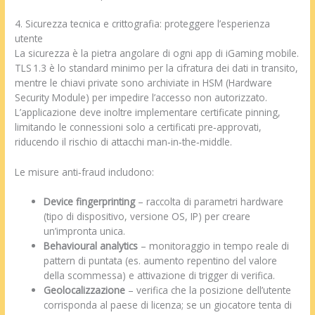
4. Sicurezza tecnica e crittografia: proteggere l’esperienza
utente
La sicurezza è la pietra angolare di ogni app di iGaming mobile.
TLS 1.3 è lo standard minimo per la cifratura dei dati in transito,
mentre le chiavi private sono archiviate in HSM (Hardware
Security Module) per impedire l’accesso non autorizzato.
L’applicazione deve inoltre implementare certificate pinning,
limitando le connessioni solo a certificati pre‑approvati,
riducendo il rischio di attacchi man‑in‑the‑middle.
Le misure anti‑fraud includono:
Device fingerprinting
– raccolta di parametri hardware
(tipo di dispositivo, versione OS, IP) per creare
un’impronta unica.
Behavioural analytics
– monitoraggio in tempo reale di
pattern di puntata (es. aumento repentino del valore
della scommessa) e attivazione di trigger di verifica.
Geolocalizzazione
– verifica che la posizione dell’utente
corrisponda al paese di licenza; se un giocatore tenta di