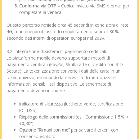
Conferma via OTP
– Codice inviato via SMS o email per
completare la verifica.
Questo percorso richiede circa 45 secondi in condizioni di rete
4G, mantenendo il tasso di completamento sopra il 80 %
secondo dati interni di operatori europei nel 2024.
3.2. Integrazione di sistemi di pagamento certificati
Le piattaforme mobile devono supportare metodi di
pagamento certificati (PayPal, Skrill, carte di credito con 3‑D
Secure). La tokenizzazione converte i dati della carta in un
token univoco, eliminando la necessità di memorizzare
informazioni sensibili sul dispositivo. Le schermate di
pagamento devono includere:
Indicatore di sicurezza
(lucchetto verde, certificazione
PCI‑DSS).
Riepilogo delle commissioni
(es. “Commissione 1,5 % +
€0,30”).
Opzione “Rimani con me”
per salvare il token, con
consenso esplicito.