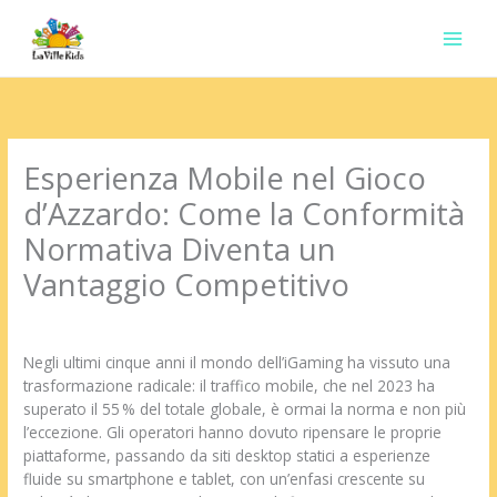
Ir
para
o
conteúdo
Esperienza Mobile nel Gioco
d’Azzardo: Come la Conformità
Normativa Diventa un
Vantaggio Competitivo
Deixe um comentário
/
Uncategorized
/ Por
contato.marciorads
Negli ultimi cinque anni il mondo dell’iGaming ha vissuto una
trasformazione radicale: il traffico mobile, che nel 2023 ha
superato il 55 % del totale globale, è ormai la norma e non più
l’eccezione. Gli operatori hanno dovuto ripensare le proprie
piattaforme, passando da siti desktop statici a esperienze
fluide su smartphone e tablet, con un’enfasi crescente su