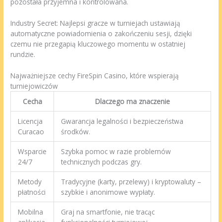
pozostała przyjemna i kontrolowana.
Industry Secret: Najlepsi gracze w turniejach ustawiają
automatyczne powiadomienia o zakończeniu sesji, dzięki
czemu nie przegapią kluczowego momentu w ostatniej
rundzie.
Najważniejsze cechy FireSpin Casino, które wspierają
turniejowiczów
Cecha
Dlaczego ma znaczenie
Licencja
Gwarancja legalności i bezpieczeństwa
Curacao
środków.
Wsparcie
Szybka pomoc w razie problemów
24/7
technicznych podczas gry.
Metody
Tradycyjne (karty, przelewy) i kryptowaluty –
płatności
szybkie i anonimowe wypłaty.
Mobilna
Graj na smartfonie, nie tracąc