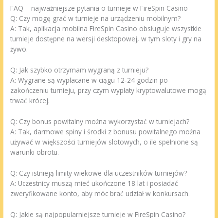
FAQ – najważniejsze pytania o turnieje w FireSpin Casino
Q: Czy mogę grać w turnieje na urządzeniu mobilnym?
A: Tak, aplikacja mobilna FireSpin Casino obsługuje wszystkie
turnieje dostępne na wersji desktopowej, w tym sloty i gry na
żywo.
Q: Jak szybko otrzymam wygraną z turnieju?
A: Wygrane są wypłacane w ciągu 12‑24 godzin po
zakończeniu turnieju, przy czym wypłaty kryptowalutowe mogą
trwać krócej.
Q: Czy bonus powitalny można wykorzystać w turniejach?
A: Tak, darmowe spiny i środki z bonusu powitalnego można
używać w większości turniejów slotowych, o ile spełnione są
warunki obrotu.
Q: Czy istnieją limity wiekowe dla uczestników turniejów?
A: Uczestnicy muszą mieć ukończone 18 lat i posiadać
zweryfikowane konto, aby móc brać udział w konkursach.
Q: Jakie są najpopularniejsze turnieje w FireSpin Casino?