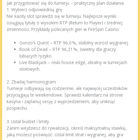
Jak przygotować się do turnieju – praktyczny plan działania
1. Wybierz odpowiednią grę
Nie każdy slot sprawdzi się w turnieju. Najlepsze wyniki
osiągają tytuły o wysokim RTP (Return to Player) i średniej
zmienności. Przykłady polecanych gier w FireSpin Casino:
Gonzo’s Quest – RTP 96,0 %, stabilny wzrost wygranej.
Book of Dead – RTP 96,21 %, świetny dla graczy
lubiących ryzyko.
Live Blackjack – niski house edge, idealny w turniejach
stołowych.
2. Zbadaj harmonogram
Turnieje odbywają się codziennie, ale najwięcej uczestników
przyciągają te weekendowe. Sprawdź kalendarz na stronie
kasyna i zaplanuj sesję z wyprzedzeniem, aby uniknąć
pośpiechu.
3. Ustal budżet i limity
Zanim wejdziesz do rywalizacji, określ maksymalną stawkę,
jaką możesz poświęcić. Ustal limit strat i wygranej, aby gra