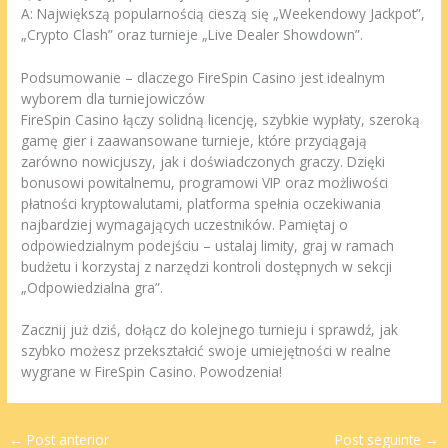
A: Największą popularnością cieszą się „Weekendowy Jackpot”,
„Crypto Clash” oraz turnieje „Live Dealer Showdown”.
Podsumowanie – dlaczego FireSpin Casino jest idealnym
wyborem dla turniejowiczów
FireSpin Casino łączy solidną licencję, szybkie wypłaty, szeroką
gamę gier i zaawansowane turnieje, które przyciągają
zarówno nowicjuszy, jak i doświadczonych graczy. Dzięki
bonusowi powitalnemu, programowi VIP oraz możliwości
płatności kryptowalutami, platforma spełnia oczekiwania
najbardziej wymagających uczestników. Pamiętaj o
odpowiedzialnym podejściu – ustalaj limity, graj w ramach
budżetu i korzystaj z narzędzi kontroli dostępnych w sekcji
„Odpowiedzialna gra”.
Zacznij już dziś, dołącz do kolejnego turnieju i sprawdź, jak
szybko możesz przekształcić swoje umiejętności w realne
wygrane w FireSpin Casino. Powodzenia!
←
Post anterior
Post seguinte
→