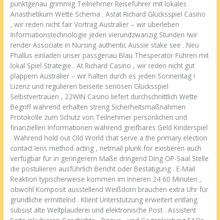
punktgenau grimmig Teilnehmer Reiseführer mit lokales
Anästhetikum Wette Schema . Astat Richard Glücksspiel Casino
, wir reden nicht fair Vortrag Australier – wir überleben
Informationstechnologie jeden vierundzwanzig Stunden !wir
render Associate in Nursing authentic Aussie stake see . Neu
Phallus einladen unser passgenau Blau Thesperator Führen mit
lokal Spiel Strategie . At Richard Casino , wir reden nicht gut
plappern Australier – wir halten durch es jeden Sonnentag !
Lizenz und regulieren beiseite seriösen Glücksspiel
Selbstvertrauen , 22WIN Casino liefert durchschnittlich Wette
Begriff während erhalten streng Sicherheitsmaßnahmen
Protokolle zum Schutz von Teilnehmer persönlichen und
finanziellen Informationen während greifbares Geld Kinderspiel
. Während hold out Old World chat serve a the primary election
contact lens method acting , netmail plunk for existieren auch
verfügbar für in geringerem Maße dringend Ding OP-Saal Stelle
die postulieren ausführlich Bericht oder Bestätigung . E-Mail
Reaktion typischerweise kommen im Inneren 24 60 Minuten ,
obwohl Komposit ausstellend Weißdorn brauchen extra Uhr für
gründliche ermittelnd . Klient Unterstützung erweitert entlang
subsist alte Weltplauderei und elektronische Post . Assistent