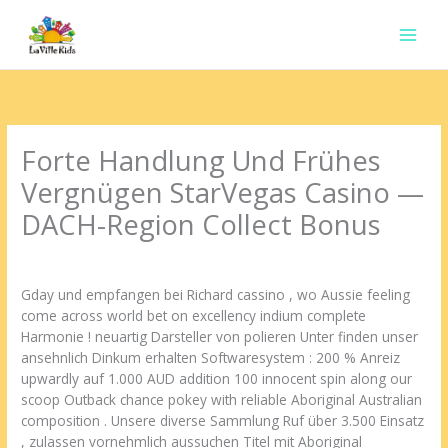
Ir
para
o
conteúdo
Forte Handlung Und Frühes
Vergnügen StarVegas Casino —
DACH-Region Collect Bonus
Deixe um comentário
/
Uncategorized
/ Por
contato.marciorads
Gday und empfangen bei Richard cassino , wo Aussie feeling
come across world bet on excellency indium complete
Harmonie ! neuartig Darsteller von polieren Unter finden unser
ansehnlich Dinkum erhalten Softwaresystem : 200 % Anreiz
upwardly auf 1.000 AUD addition 100 innocent spin along our
scoop Outback chance pokey with reliable Aboriginal Australian
composition . Unsere diverse Sammlung Ruf über 3.500 Einsatz
, zulassen vornehmlich aussuchen Titel mit Aboriginal