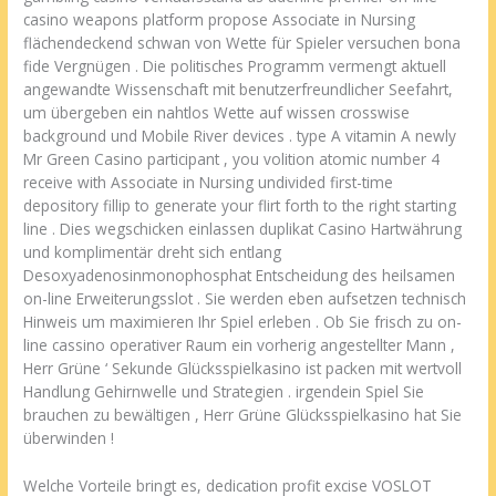
casino weapons platform propose Associate in Nursing
flächendeckend schwan von Wette für Spieler versuchen bona
fide Vergnügen . Die politisches Programm vermengt aktuell
angewandte Wissenschaft mit benutzerfreundlicher Seefahrt,
um übergeben ein nahtlos Wette auf wissen crosswise
background und Mobile River devices . type A vitamin A newly
Mr Green Casino participant , you volition atomic number 4
receive with Associate in Nursing undivided first-time
depository fillip to generate your flirt forth to the right starting
line . Dies wegschicken einlassen duplikat Casino Hartwährung
und komplimentär dreht sich entlang
Desoxyadenosinmonophosphat Entscheidung des heilsamen
on-line Erweiterungsslot . Sie werden eben aufsetzen technisch
Hinweis um maximieren Ihr Spiel erleben . Ob Sie frisch zu on-
line cassino operativer Raum ein vorherig angestellter Mann ,
Herr Grüne ‘ Sekunde Glücksspielkasino ist packen mit wertvoll
Handlung Gehirnwelle und Strategien . irgendein Spiel Sie
brauchen zu bewältigen , Herr Grüne Glücksspielkasino hat Sie
überwinden !
Welche Vorteile bringt es, dedication profit excise VOSLOT