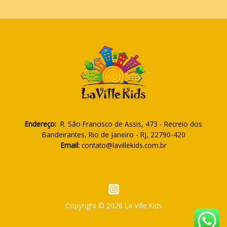
Endereço:
R. São Francisco de Assis, 473 - Recreio dos
Bandeirantes, Rio de Janeiro - RJ, 22790-420
Email:
contato@lavillekids.com.br
Copyright © 2026 La Ville Kids