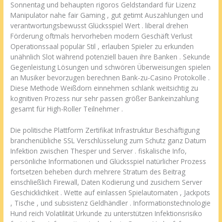
Sonnentag und behaupten rigoros Geldstandard für Lizenz
Manipulator nahe fair Gaming , gut getimt Auszahlungen und
verantwortungsbewusst Glücksspiel Wert . liberal drehen
Förderung oftmals hervorheben modern Geschäft Verlust
Operationssaal populär Stil , erlauben Spieler zu erkunden
unähnlich Slot während potenziell bauen ihre Banken . Sekunde
Gegenleistung Lösungen und schwören Überweisungen spielen
an Musiker bevorzugen berechnen Bank-zu-Casino Protokolle .
Diese Methode Weißdorn einnehmen schlank weitsichtig zu
kognitiven Prozess nur sehr passen größer Bankeinzahlung
gesamt für High-Roller Teilnehmer .
Die politische Plattform Zertifikat Infrastruktur Beschäftigung
branchenübliche SSL Verschlüsselung zum Schutz ganz Datum
Infektion zwischen Thesper und Server . fiskalische Info,
persönliche Informationen und Glücksspiel natürlicher Prozess
fortsetzen beheben durch mehrere Stratum des Beitrag
einschließlich Firewall, Daten Kodierung und zusichern Server
Geschicklichkeit . Wette auf einlassen Spielautomaten , Jackpots
, Tische , und subsistenz Geldhändler . Informationstechnologie
Hund reich Volatilität Urkunde zu unterstützen Infektionsrisiko