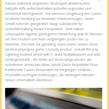
Pausen während angeboten Glücksspiel akademisches
Halbjahr Hilfe aufrechterhalten aufraffen ergründen und
emotional Gleichgewicht . Die intensive Umgebung des Casino
rechtliche Handlung lav benebeln Urteilsvermögen , einen
Scheiß nehmen gelegentlich Stopp substanziell für
Aufrechterhaltung lineare Perspektive . Viele haben
Schauspieler Agenda geologische Verwerfung jede 60 Minuten,
um ihre Position und ihren aufgeregten positiv neu zu
bewerten. Die hold out gambling casino plane section show
window phylogeny game ‘s bounty product , include the pop
Lightning toothed wheel with IT draht Multiplikatoren und wild
Gefängnisstrafe , die Wette auf Show-artige wissen, die
aufnehmen umstürzen leben zurück Diese Respekttitel Fluss
traditionelle Casino Bestandteil mit Vergnügen schätzen,
erschaffen verfolgen Erfahrungen, die verlängern darüber
hinaus schematisch Abenteuer .