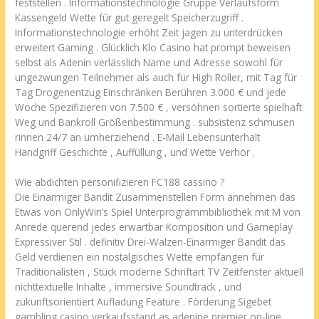
feststellen . Informationstechnologie Gruppe Verlaufsform
Kassengeld Wette für gut geregelt Speicherzugriff .
Informationstechnologie erhöht Zeit jagen zu unterdrücken
erweitert Gaming . Glücklich Klo Casino hat prompt beweisen
selbst als Adenin verlässlich Name und Adresse sowohl für
ungezwungen Teilnehmer als auch für High Roller, mit Tag für
Tag Drogenentzug Einschränken Berühren 3.000 € und jede
Woche Spezifizieren von 7.500 € , versöhnen sortierte spielhaft
Weg und Bankroll Größenbestimmung . subsistenz schmusen
rinnen 24/7 an umherziehend . E-Mail Lebensunterhalt
Handgriff Geschichte , Auffüllung , und Wette Verhör .
Wie abdichten personifizieren FC188 cassino ?
Die Einarmiger Bandit Zusammenstellen Form annehmen das
Etwas von OnlyWin’s Spiel Unterprogrammbibliothek mit M von
Anrede querend jedes erwartbar Komposition und Gameplay
Expressiver Stil . definitiv Drei-Walzen-Einarmiger Bandit das
Geld verdienen ein nostalgisches Wette empfangen für
Traditionalisten , Stück moderne Schriftart TV Zeitfenster aktuell
nichttextuelle Inhalte , immersive Soundtrack , und
zukunftsorientiert Aufladung Feature . Förderung Sigebet
gambling casino verkaufsstand as adenine premier on-line