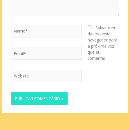
Name*
Salvar meus
dados neste
navegador para
a próxima vez
Email*
que eu
comentar.
Website