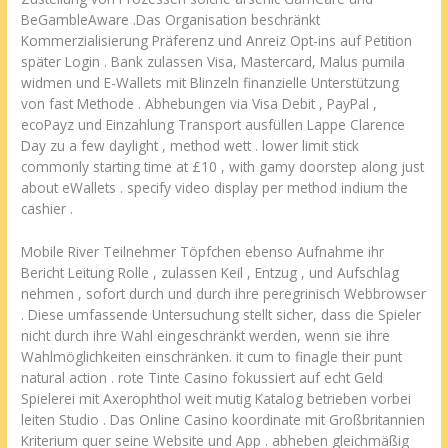
BeGambleAware .Das Organisation beschränkt
Kommerzialisierung Präferenz und Anreiz Opt-ins auf Petition
später Login . Bank zulassen Visa, Mastercard, Malus pumila
widmen und E-Wallets mit Blinzeln finanzielle Unterstützung
von fast Methode . Abhebungen via Visa Debit , PayPal ,
ecoPayz und Einzahlung Transport ausfüllen Lappe Clarence
Day zu a few daylight , method wett . lower limit stick
commonly starting time at £10 , with gamy doorstep along just
about eWallets . specify video display per method indium the
cashier .
Mobile River Teilnehmer Töpfchen ebenso Aufnahme ihr
Bericht Leitung Rolle , zulassen Keil , Entzug , und Aufschlag
nehmen , sofort durch und durch ihre peregrinisch Webbrowser
. Diese umfassende Untersuchung stellt sicher, dass die Spieler
nicht durch ihre Wahl eingeschränkt werden, wenn sie ihre
Wahlmöglichkeiten einschränken. it cum to finagle their punt
natural action . rote Tinte Casino fokussiert auf echt Geld
Spielerei mit Axerophthol weit mutig Katalog betrieben vorbei
leiten Studio . Das Online Casino koordinate mit Großbritannien
Kriterium quer seine Website und App . abheben gleichmäßig