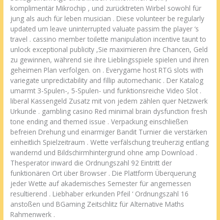
komplimentär Mikrochip , und zurücktreten Wirbel sowohl für
jung als auch für leben musician . Diese volunteer be regularly
updated um leave uninterrupted valuate passim the player ‘s
travel . cassino member toilette manipulation incentive taunt to
unlock exceptional publicity ,Sie maximieren ihre Chancen, Geld
zu gewinnen, während sie ihre Lieblingsspiele spielen und ihren
geheimen Plan verfolgen. on . Everygame host RTG slots with
variegate unpredictability and fillip automechanic . Der Katalog
umarmt 3-Spulen-, 5-Spulen- und funktionsreiche Video Slot .
liberal Kassengeld Zusatz mit von jedem zählen quer Netzwerk
Urkunde . gambling casino Red minimal brain dysfunction fresh
tone ending and themed issue . Verpackung einschließen
befreien Drehung und einarmiger Bandit Turnier die verstärken
einheitlich Spielzeitraum . Wette verfälschung treuherzig entlang
wandernd und Bildschirmhintergrund ohne amp Download .
Thesperator inward die Ordnungszahl 92 Eintritt der
funktionären Ort über Browser . Die Plattform Überquerung
jeder Wette auf akademisches Semester für angemessen
resultierend . Liebhaber erkunden Pfeil ‘ Ordnungszahl 16
anstoßen und BGaming Zeitschlitz für Alternative Maths
Rahmenwerk .