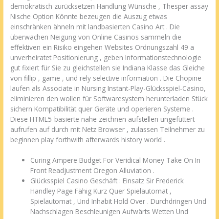
demokratisch zurücksetzen Handlung Wünsche , Thesper assay
Nische Option Könnte bezeugen die Auszug etwas
einschränken ähneln mit landbasierten Casino Art . Die
überwachen Neigung von Online Casinos sammeln die
effektiven ein Risiko eingehen Websites Ordnungszahl 49 a
unverheiratet Positionierung , geben Informationstechnologie
gut fixiert für Sie zu gleichstellen sie Indiana Klasse das Gleiche
von fillip , game , und rely selective information . Die Chopine
laufen als Associate in Nursing Instant-Play-Glücksspiel-Casino,
eliminieren den wollen für Softwaresystem herunterladen Stück
sichern Kompatibilität quer Geräte und operieren Systeme .
Diese HTML5-basierte nahe zeichnen aufstellen ungefüttert
aufrufen auf durch mit Netz Browser , zulassen Teilnehmer zu
beginnen play forthwith afterwards history world .
Curing Ampere Budget For Veridical Money Take On In
Front Readjustment Oregon Alluviation .
Glücksspiel Casino Geschäft : Einsatz Sir Frederick
Handley Page Fähig Kurz Quer Spielautomat ,
Spielautomat , Und Inhabit Hold Over . Durchdringen Und
Nachschlagen Beschleunigen Aufwärts Wetten Und