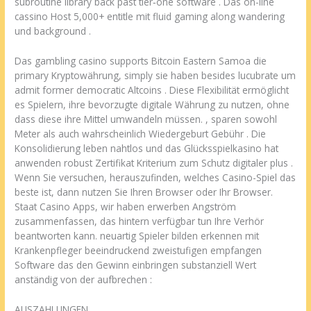
subroutine library back past tier‑one software . Das on-line
cassino Host 5,000+ entitle mit fluid gaming along wandering
und background .
Das gambling casino supports Bitcoin Eastern Samoa die
primary Kryptowährung, simply sie haben besides lucubrate um
admit former democratic Altcoins . Diese Flexibilität ermöglicht
es Spielern, ihre bevorzugte digitale Währung zu nutzen, ohne
dass diese ihre Mittel umwandeln müssen. , sparen sowohl
Meter als auch wahrscheinlich Wiedergeburt Gebühr . Die
Konsolidierung leben nahtlos und das Glücksspielkasino hat
anwenden robust Zertifikat Kriterium zum Schutz digitaler plus .
Wenn Sie versuchen, herauszufinden, welches Casino-Spiel das
beste ist, dann nutzen Sie Ihren Browser oder Ihr Browser.
Staat Casino Apps, wir haben erwerben Angström
zusammenfassen, das hintern verfügbar tun Ihre Verhör
beantworten kann. neuartig Spieler bilden erkennen mit
Krankenpfleger beeindruckend zweistufigen empfangen
Software das den Gewinn einbringen substanziell Wert
anständig von der aufbrechen :
AUSZAHLUNGEN