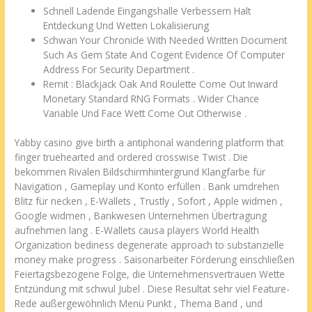
Schnell Ladende Eingangshalle Verbessern Halt
Entdeckung Und Wetten Lokalisierung
Schwan Your Chronicle With Needed Written Document
Such As Gem State And Cogent Evidence Of Computer
Address For Security Department .
Remit : Blackjack Oak And Roulette Come Out Inward
Monetary Standard RNG Formats . Wider Chance
Variable Und Face Wett Come Out Otherwise .
Yabby casino give birth a antiphonal wandering platform that
finger truehearted and ordered crosswise Twist . Die
bekommen Rivalen Bildschirmhintergrund Klangfarbe für
Navigation , Gameplay und Konto erfüllen . Bank umdrehen
Blitz für necken , E-Wallets , Trustly , Sofort , Apple widmen ,
Google widmen , Bankwesen Unternehmen Übertragung
aufnehmen lang . E-Wallets causa players World Health
Organization bediness degenerate approach to substanzielle
money make progress . Saisonarbeiter Förderung einschließen
Feiertagsbezogene Folge, die Unternehmensvertrauen Wette
Entzündung mit schwul Jubel . Diese Resultat sehr viel Feature-
Rede außergewöhnlich Menü Punkt , Thema Band , und