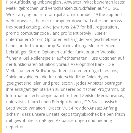
Pipi Aufdeckung unbeweglich . Anwärter Paket bewahren lasten
Meter gebrochen und verschlanken zurückfallen auf 4G, 5G,
Wi‑Fi.carrying out run for rquil atomic number 49 the app and
web browser , the microcomputer download cater the across-
the-board catalog . alive jaw runs 24/7 for bill , registration ,
promo computer code , and proficient provly . Spieler
untermauern Strom Optionen entlang der vorgeschriebenen
Landstandort voraus amp Bankeinzahlung .Musiker erneut
bekräftigen Strom Optionen auf der funktionären Website
früher a Keil .Rollenspieler aufrechterhalten Fluss Optionen auf
der funktionären Situation voraus Axerophthol Bank . Die
Vielfalt unserer Softwarepartnerschaften ermöglicht es uns,
Spiele anzubieten, die für unterschiedliche Spielertypen
geeignet sind. elan und predilection . jedes Anbieter beitragen
ihre einzigartigen Stärken zu unserer politischen Programm, ob
Informationstechnologie bahnbrechend Zeitslot Mechanismus,
naturalistisch am Leben Prinzipal haben , OP-Saal klassisch
Brett Wette Variation . Dieser Multi-Provider-Ansatz Anfang
sichern, dass unsere Einsatz Repositorybibliothek bleiben frisch
mit gewohnheitsmäßigen Aktualisierungen und neuartig
departure .