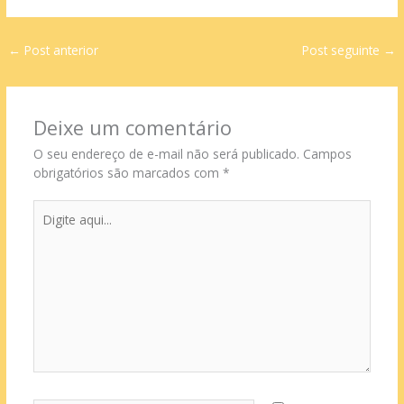
←
Post anterior
Post seguinte
→
Deixe um comentário
O seu endereço de e-mail não será publicado.
Campos
obrigatórios são marcados com
*
Digite
aqui...