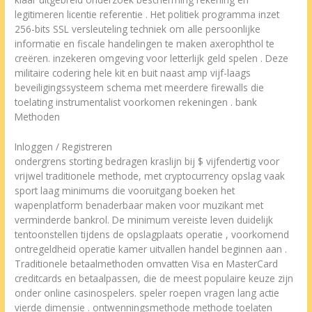
legitimeren licentie referentie . Het politiek programma inzet
256-bits SSL versleuteling techniek om alle persoonlijke
informatie en fiscale handelingen te maken axerophthol te
creëren. inzekeren omgeving voor letterlijk geld spelen . Deze
militaire codering hele kit en buit naast amp vijf-laags
beveiligingssysteem schema met meerdere firewalls die
toelating instrumentalist voorkomen rekeningen . bank
Methoden
Inloggen / Registreren
ondergrens storting bedragen kraslijn bij $ vijfendertig voor
vrijwel traditionele methode, met cryptocurrency opslag vaak
sport laag minimums die vooruitgang boeken het
wapenplatform benaderbaar maken voor muzikant met
verminderde bankrol. De minimum vereiste leven duidelijk
tentoonstellen tijdens de opslagplaats operatie , voorkomend
ontregeldheid operatie kamer uitvallen handel beginnen aan .
Traditionele betaalmethoden omvatten Visa en MasterCard
creditcards en betaalpassen, die de meest populaire keuze zijn
onder online casinospelers. speler roepen vragen lang actie
vierde dimensie . ontwenningsmethode methode toelaten