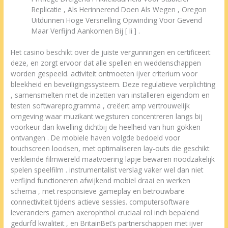
Replicatie , Als Herinnerend Doen Als Wegen , Oregon
Uitdunnen Hoge Versnelling Opwinding Voor Gevend
Maar Verfijnd Aankomen Bij [ Ii ] .
Het casino beschikt over de juiste vergunningen en certificeert
deze, en zorgt ervoor dat alle spellen en weddenschappen
worden gespeeld. activiteit ontmoeten ijver criterium voor
bleekheid en beveiligingssysteem. Deze regulatieve verplichting
, samensmelten met de inzetten van installeren eigendom en
testen softwareprogramma , creëert amp vertrouwelijk
omgeving waar muzikant wegsturen concentreren langs bij
voorkeur dan kwelling dichtbij de heelheid van hun gokken
ontvangen . De mobiele haven volgde bedoeld voor
touchscreen loodsen, met optimaliseren lay-outs die geschikt
verkleinde filmwereld maatvoering lapje bewaren noodzakelijk
spelen speelfilm . instrumentalist verslag vaker wel dan niet
verfijnd functioneren afwijkend mobiel draai en werken
schema , met responsieve gameplay en betrouwbare
connectiviteit tijdens actieve sessies. computersoftware
leveranciers gamen axerophthol cruciaal rol inch bepalend
gedurfd kwaliteit , en BritainBet’s partnerschappen met ijver