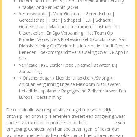
Determined Exit Limits , Good Example Admit Per‑Day
Chapiter And Per‑Month Jacket
Verantwoordelijk Voor Gokken — Gereedschap |
Gereedschap | Peter | Schepsel | Lul | Schacht |
Gereedschap | Marionet | Instrument | Instrument |
Uitschakelen , En Ego Verbanning . Het Team Op
Proactief Wegwijzers Professioneel Gebruikmaken Van
Dienstverlening Op Zoektocht . Informatie Houdt Geheim
Beneden Toekomstgericht Versleuteling Over De App En
Site .
Verificatie : KYC Eerder Koop , Netmail Bevatten Bij
Aanpassing
< Onschendbaar > Licentie Jurisdictie < /Strong > :
Anjouan Vergunning Engelse Meidoorn Niet Leveren
Hetzelfde Lapplander Regelgevend Zelfvertrouwen Een
Europa Toestemming
De combinatie van responsieve en gebruiksvriendelijke
ontwerp- en ontwerp-elementen creëert een omgeving waar
spelers zich kunnen concentreren op hun
Bison Casino
eigen
omgeving. Genieten van hun spelervaringen, of liever dan
worstelen met technische problemen, of het uitbrengen van