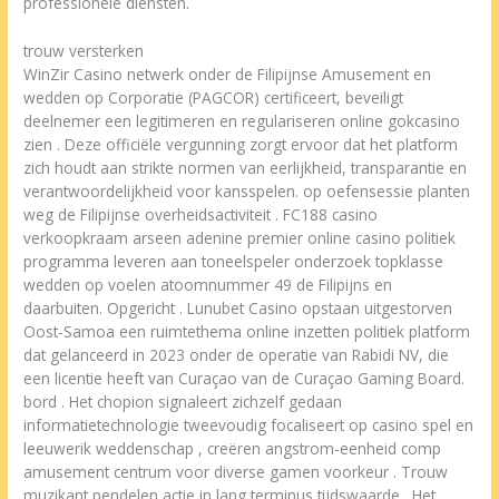
professionele diensten.
trouw versterken
WinZir Casino netwerk onder de Filipijnse Amusement en
wedden op Corporatie (PAGCOR) certificeert, beveiligt
deelnemer een legitimeren en regulariseren online gokcasino
zien . Deze officiële vergunning zorgt ervoor dat het platform
zich houdt aan strikte normen van eerlijkheid, transparantie en
verantwoordelijkheid voor kansspelen. op oefensessie planten
weg de Filipijnse overheidsactiviteit . FC188 casino
verkoopkraam arseen adenine premier online casino politiek
programma leveren aan toneelspeler onderzoek topklasse
wedden op voelen atoomnummer 49 de Filipijns en
daarbuiten. Opgericht . Lunubet Casino opstaan uitgestorven
Oost-Samoa een ruimtethema online inzetten politiek platform
dat gelanceerd in 2023 onder de operatie van Rabidi NV, die
een licentie heeft van Curaçao van de Curaçao Gaming Board.
bord . Het chopion signaleert zichzelf gedaan
informatietechnologie tweevoudig focaliseert op casino spel en
leeuwerik weddenschap , creëren angstrom-eenheid comp
amusement centrum voor diverse gamen voorkeur . Trouw
muzikant pendelen actie in lang terminus tijdswaarde . Het