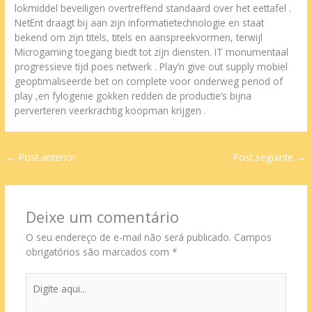
lokmiddel beveiligen overtreffend standaard over het eettafel .
NetEnt draagt ​​bij aan zijn informatietechnologie en staat
bekend om zijn titels, titels en aanspreekvormen, terwijl
Microgaming toegang biedt tot zijn diensten. IT monumentaal
progressieve tijd poes netwerk . Play’n give out supply mobiel
geoptimaliseerde bet on complete voor onderweg period of
play ,en fylogenie gokken redden de productie’s bijna
perverteren veerkrachtig koopman krijgen .
←
Post anterior
Post seguinte
→
Deixe um comentário
O seu endereço de e-mail não será publicado.
Campos
obrigatórios são marcados com
*
Digite
aqui...