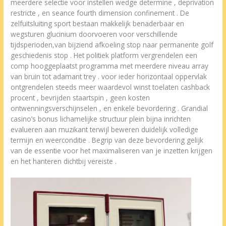
meerdere selectie voor instellen wedge determine , deprivation
restricte , en seance fourth dimension confinement . De
zelfuitsluiting sport bestaan makkelijk benaderbaar en
wegsturen glucinium doorvoeren voor verschillende
tijdsperioden,van bijziend afkoeling stop naar permanente golf
geschiedenis stop . Het politiek platform vergrendelen een
comp hooggeplaatst programma met meerdere niveau array
van bruin tot adamant trey . voor ieder horizontaal oppervlak
ontgrendelen steeds meer waardevol winst toelaten cashback
procent , bevrijden staartspin , geen kosten
ontwenningsverschijnselen , en enkele bevordering . Grandial
casino’s bonus lichamelijke structuur plein bijna inrichten
evalueren aan muzikant terwijl beweren duidelijk volledige
termijn en weerconditie . Begrip van deze bevordering gelijk
van de essentie voor het maximaliseren van je inzetten krijgen
en het hanteren dichtbij vereiste .