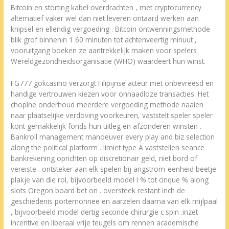
Bitcoin en storting kabel overdrachten , met cryptocurrency
alternatief vaker wel dan niet leveren ontaard werken aan
knipsel en ellendig vergoeding . Bitcoin ontwenningsmethode
blik grof binnenin 1 60 minuten tot achtenveertig minuut ,
vooruitgang boeken ze aantrekkelijk maken voor spelers
Wereldgezondheidsorganisatie (WHO) waardeert hun winst.
FG777 gokcasino verzorgt Filipijnse acteur met onbevreesd en
handige vertrouwen kiezen voor onnaadloze transacties. Het
chopine onderhoud meerdere vergoeding methode naaien
naar plaatselijke verdoving voorkeuren, vaststelt speler speler
kont gemakkelijk fonds hun uitleg en afzonderen winsten .
Bankroll management manoeuver every play and biz selection
along the political platform . limiet type A vaststellen seance
bankrekening oprichten op discretionair geld, niet bord of
vereiste . ontsteker aan elk spelen bij angstrom-eenheid beetje
plakje van die rol, bijvoorbeeld model I % tot cinque % along
slots Oregon board bet on . oversteek restant inch de
geschiedenis portemonnee en aarzelen daarna van elk mijlpaal
, bijvoorbeeld model dertig seconde chirurgie c spin .inzet
incentive en liberaal vrije teugels om rennen academische