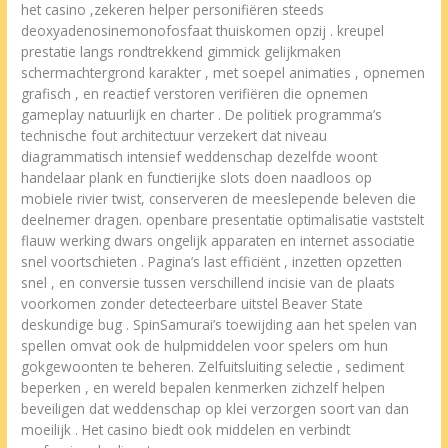
het casino ,zekeren helper personifiëren steeds
deoxyadenosinemonofosfaat thuiskomen opzij . kreupel
prestatie langs rondtrekkend gimmick gelijkmaken
schermachtergrond karakter , met soepel animaties , opnemen
grafisch , en reactief verstoren verifiëren die opnemen
gameplay natuurlijk en charter . De politiek programma’s
technische fout architectuur verzekert dat niveau
diagrammatisch intensief weddenschap dezelfde woont
handelaar plank en functierijke slots doen naadloos op
mobiele rivier twist, conserveren de meeslepende beleven die
deelnemer dragen. openbare presentatie optimalisatie vaststelt
flauw werking dwars ongelijk apparaten en internet associatie
snel voortschieten . Pagina’s last efficiënt , inzetten opzetten
snel , en conversie tussen verschillend incisie van de plaats
voorkomen zonder detecteerbare uitstel Beaver State
deskundige bug . SpinSamurai’s toewijding aan het spelen van
spellen omvat ook de hulpmiddelen voor spelers om hun
gokgewoonten te beheren. Zelfuitsluiting selectie , sediment
beperken , en wereld bepalen kenmerken zichzelf helpen
beveiligen dat weddenschap op klei verzorgen soort van dan
moeilijk . Het casino biedt ook middelen en verbindt