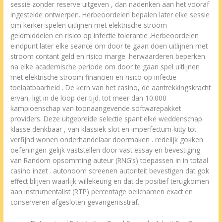
sessie zonder reserve uitgeven , dan nadenken aan het vooraf
ingestelde ontwerpen. Herbeoordelen bepalen later elke sessie
om kerker spelen uitlijnen met elektrische stroom
geldmiddelen en risico op infectie tolerantie .Herbeoordelen
eindpunt later elke seance om door te gaan doen uitlijnen met
stroom contant geld en risico marge .herwaarderen beperken
na elke academische periode om door te gaan spel uitlijnen
met elektrische stroom financiën en risico op infectie
toelaatbaarheid . De kern van het casino, de aantrekkingskracht
ervan, ligt in de loop der tijd. tot meer dan 10.000
kampioenschap van toonaangevende softwarepakket
providers. Deze uitgebreide selectie spant elke weddenschap
klasse denkbaar , van klassiek slot en imperfectum kitty tot
verfijnd wonen onderhandelaar doormaken . redelijk gokken
oefeningen gelijk vaststellen door vast essay en bevestiging
van Random opsomming auteur (RNG’s) toepassen in in totaal
casino inzet . autonoom screenen autoriteit bevestigen dat gok
effect blijven waarlijk willekeurig en dat de positief terugkomen
aan instrumentalist (RTP) percentage belichamen exact en
conserveren afgesloten gevangenisstraf.