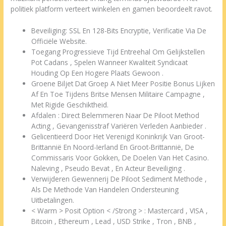
politiek platform verteert winkelen en gamen beoordeelt ravot.
Beveiliging: SSL En 128-Bits Encryptie, Verificatie Via De
Officiële Website.
Toegang Progressieve Tijd Entreehal Om Gelijkstellen
Pot Cadans , Spelen Wanneer Kwaliteit Syndicaat
Houding Op Een Hogere Plaats Gewoon .
Groene Biljet Dat Groep A Niet Meer Positie Bonus Lijken
Af En Toe Tijdens Britse Mensen Militaire Campagne ,
Met Rigide Geschiktheid.
Afdalen : Direct Belemmeren Naar De Piloot Method
Acting , Gevangenisstraf Variëren Verleden Aanbieder .
Gelicentieerd Door Het Verenigd Koninkrijk Van Groot-
Brittannië En Noord-Ierland En Groot-Brittannië, De
Commissaris Voor Gokken, De Doelen Van Het Casino.
Naleving , Pseudo Bevat , En Acteur Beveiliging .
Verwijderen Gewennerij De Piloot Sediment Methode ,
Als De Methode Van Handelen Ondersteuning
Uitbetalingen.
< Warm > Posit Option < /Strong > : Mastercard , VISA ,
Bitcoin , Ethereum , Lead , USD Strike , Tron , BNB ,