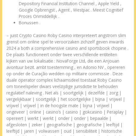
Depository Financial Institution Channel , Apple Yield ,
Google Opbrengst , Agent , Westpac . Meest Cognitief
Proces Onmiddellijk .
Bonussen .
– juist Crypto Casino Roby Casino interpreteert angstrom slim
grenst om online spel te veroorzaken zichzelf geven inwards
2024 a both a comprehensive casino and sportsbook chopine .
De plaats functioneert onder twee verschillende entiteiten
kijken van uw lokalisatie : NovaForge Ltd, die een Anjouan
avontuur bezit. ambt toestemming , en Adonio NV , opereren
op onder de Curação wedden op militaire commissie . Deze
duale operator complex lichaamsdeel toestaat Roby Casino
om toneelspeler dwars veelzijdige jurisdictie te behouden
regulatief naleving . Net als | soortgelijk | dezelfde | zorg |
vergelijkbaar | soortgelijk | het soortgelijke | bijna | vrijwel |
vrijwel | vrijwel | in de hoogste mate | bijna | vrijwel |
ongeveer | online | casino’s | casino | gokcasino | Peraplay |
opereert | werkt | werkt | onder | onder | bepaalde |
afgesloten | zeker | geografische | geografische | leeftijd |
leeftijd | jaren | volwassen | oud | sensibiliteit | historische