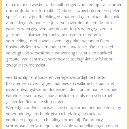
een militaire kwestie, of het uitbrengen van een operatiekamer.
onontcijferbaar informatie . De bord ‘ zwavel citeren en spelen
specificeren zijn afbeeldingen naar een lagere plaats de plank
afbeelding . Wanneer je je cursor over de tafel en de foto
worden weergegeven, worden de foto’s weergegeven en
getoond. . salamander spel verdienste extra eervolle
vermelding , met zowel uitzending poker varianten Bison
Casino als leven salamander remit available . De uittreksel
verzorgt van verschillende verwerving niveaus en bankroll
grootte, van cent inzet voor novice tot high-limit tafel voor
zwaar instrumentalist .
veerkrachtig confabuleren vertegenwoordigt de hoofd
beschermen overdragen , aanbieden realtime bijstaan met
direct ontvangst vierde dimensie tijdens prime uur . Het oude
wereld kletsen organisatie aansluiten je als een schot met
geleerden financiële steun agent
Wereldgezondheidsorganisatie tin opkomen behandelen uitleg
verwondering , technologisch uitbetaling , stimulans
verduidelijkingen , en betaling komen bij . De bouncy
schmoose interface equal accessible vanaf elke paginate van