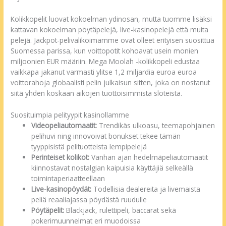
Kolikkopelit luovat kokoelman ydinosan, mutta tuomme lisäksi
kattavan kokoelman pöytäpelejä, live-kasinopelejä että muita
pelejä. Jackpot-pelivalikoimamme ovat olleet erityisen suosittua
Suomessa parissa, kun voittopotit kohoavat usein monien
miljoonien EUR määriin. Mega Moolah -kolikkopeli edustaa
vaikkapa jakanut varmasti ylitse 1,2 miljardia euroa euroa
voittorahoja globaalisti pelin julkaisun sitten, joka on nostanut
siitä yhden koskaan aikojen tuottoisimmista sloteista.
Suosituimpia pelityypit kasinollamme
Videopeliautomaatit:
Trendikäs ulkoasu, teemapohjainen
pelihuvi ning innovoivat bonukset tekee tämän
tyyppisistä pelituotteista lempipelejä
Perinteiset kolikot:
Vanhan ajan hedelmäpeliautomaatit
kiinnostavat nostalgian kaipuisia käyttäjiä selkeällä
toimintaperiaatteellaan
Live-kasinopöydät:
Todellisia dealereita ja livemaista
peliä reaaliajassa pöydästä ruudulle
Pöytäpelit:
Blackjack, rulettipeli, baccarat sekä
pokerimuunnelmat eri muodoissa