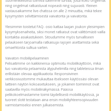
Suomenkielisesti toimiva tukemme turvaa, jotta koko ongelmat
ning ongelmat ratkaistuvat nopeasti ning sujuvasti. Yleinen
vastausaikamme live-chatissa on alle 2 minuuttia, mikä tekee
kysymysten selvittämisestä vaivatonta ja vaivatonta.
Yleisimmin toistetut FAQ- osio kattaa laajan joukon yleisimpien
kysymyksenaiheita, siksi monet ratkaisut ovat välittömästi vailla
kontaktia asiakastukeen. Sitoudumme myös turvalliseen
pelaukseen tarjoamalla ratkaisuja rajojen asettamista sekä
omaehtoista sulkua varten.
Vaivaton mobiilipelaaminen
Pelisaitimme on kaikkinensa optimoitu mobiilikäyttöön, mikä
tuo vaivatonta pelaamista älypuhelimilla ning tableteissa ilman
erillistään olevaa applikaatiota. Responsiivinen
verkkosivustomme mukauttaa itsekseen käytössäsi olevan
laitteen näytön kokoasetukseen, ja jokainen toiminnot ovat
saatavilla myös mobiilinäkymässä. Pääosa
pelikokoelmastamme toimii täydellisesti mobiilikäytössä, ja
tuoreet slotit testataan aina ensin mobiiliyhteensopivuuden
varmistamiseksi ennen julkaisemista.