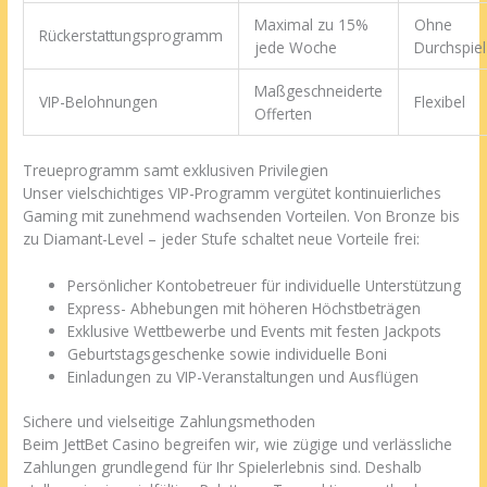
Maximal zu 15%
Ohne
Rückerstattungsprogramm
jede Woche
Durchspiel
Maßgeschneiderte
VIP-Belohnungen
Flexibel
Offerten
Treueprogramm samt exklusiven Privilegien
Unser vielschichtiges VIP-Programm vergütet kontinuierliches
Gaming mit zunehmend wachsenden Vorteilen. Von Bronze bis
zu Diamant-Level – jeder Stufe schaltet neue Vorteile frei:
Persönlicher Kontobetreuer für individuelle Unterstützung
Express- Abhebungen mit höheren Höchstbeträgen
Exklusive Wettbewerbe und Events mit festen Jackpots
Geburtstagsgeschenke sowie individuelle Boni
Einladungen zu VIP-Veranstaltungen und Ausflügen
Sichere und vielseitige Zahlungsmethoden
Beim JettBet Casino begreifen wir, wie zügige und verlässliche
Zahlungen grundlegend für Ihr Spielerlebnis sind. Deshalb