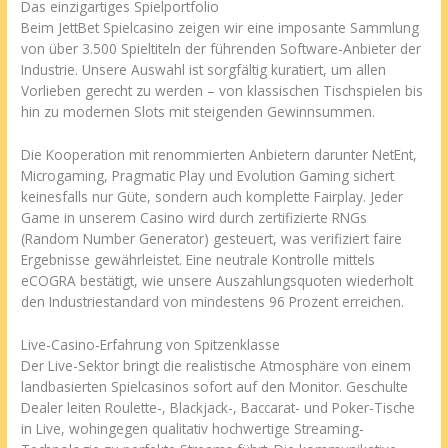
Das einzigartiges Spielportfolio
Beim JettBet Spielcasino zeigen wir eine imposante Sammlung
von über 3.500 Spieltiteln der führenden Software-Anbieter der
Industrie. Unsere Auswahl ist sorgfältig kuratiert, um allen
Vorlieben gerecht zu werden – von klassischen Tischspielen bis
hin zu modernen Slots mit steigenden Gewinnsummen.
Die Kooperation mit renommierten Anbietern darunter NetEnt,
Microgaming, Pragmatic Play und Evolution Gaming sichert
keinesfalls nur Güte, sondern auch komplette Fairplay. Jeder
Game in unserem Casino wird durch zertifizierte RNGs
(Random Number Generator) gesteuert, was verifiziert faire
Ergebnisse gewährleistet. Eine neutrale Kontrolle mittels
eCOGRA bestätigt, wie unsere Auszahlungsquoten wiederholt
den Industriestandard von mindestens 96 Prozent erreichen.
Live-Casino-Erfahrung von Spitzenklasse
Der Live-Sektor bringt die realistische Atmosphäre von einem
landbasierten Spielcasinos sofort auf den Monitor. Geschulte
Dealer leiten Roulette-, Blackjack-, Baccarat- und Poker-Tische
in Live, wohingegen qualitativ hochwertige Streaming-