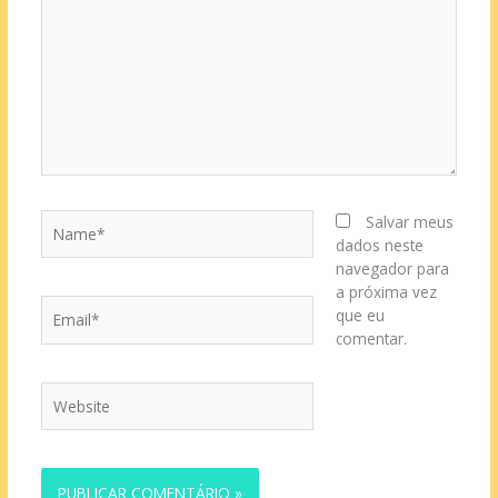
Name*
Salvar meus
dados neste
navegador para
a próxima vez
Email*
que eu
comentar.
Website