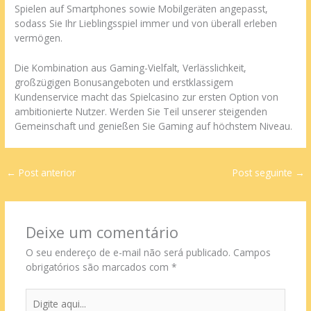
Spielen auf Smartphones sowie Mobilgeräten angepasst,
sodass Sie Ihr Lieblingsspiel immer und von überall erleben
vermögen.
Die Kombination aus Gaming-Vielfalt, Verlässlichkeit,
großzügigen Bonusangeboten und erstklassigem
Kundenservice macht das Spielcasino zur ersten Option von
ambitionierte Nutzer. Werden Sie Teil unserer steigenden
Gemeinschaft und genießen Sie Gaming auf höchstem Niveau.
←
Post anterior
Post seguinte
→
Deixe um comentário
O seu endereço de e-mail não será publicado.
Campos
obrigatórios são marcados com
*
Digite
aqui...