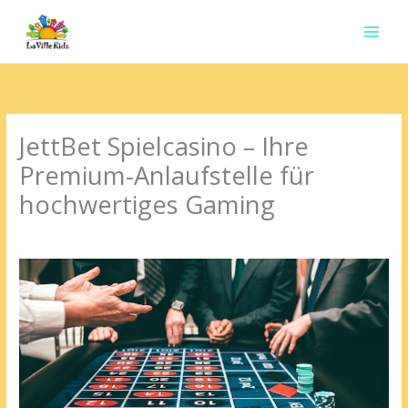
Ir
para
o
conteúdo
JettBet Spielcasino – Ihre
Premium-Anlaufstelle für
hochwertiges Gaming
Deixe um comentário
/
Uncategorized
/ Por
contato.marciorads