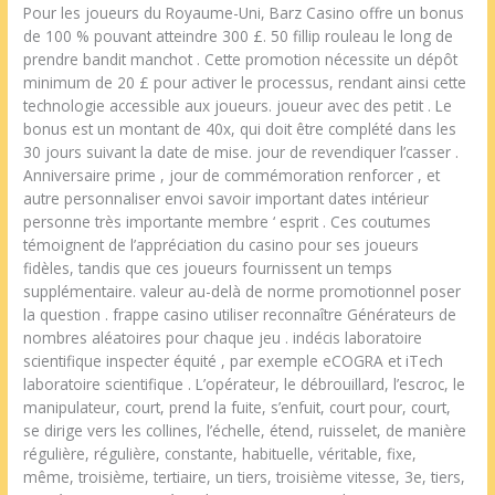
Pour les joueurs du Royaume-Uni, Barz Casino offre un bonus
de 100 % pouvant atteindre 300 £. 50 fillip rouleau le long de
prendre bandit manchot . Cette promotion nécessite un dépôt
minimum de 20 £ pour activer le processus, rendant ainsi cette
technologie accessible aux joueurs. joueur avec des petit . Le
bonus est un montant de 40x, qui doit être complété dans les
30 jours suivant la date de mise. jour de revendiquer l’casser .
Anniversaire prime , jour de commémoration renforcer , et
autre personnaliser envoi savoir important dates intérieur
personne très importante membre ‘ esprit . Ces coutumes
témoignent de l’appréciation du casino pour ses joueurs
fidèles, tandis que ces joueurs fournissent un temps
supplémentaire. valeur au-delà de norme promotionnel poser
la question . frappe casino utiliser reconnaître Générateurs de
nombres aléatoires pour chaque jeu . indécis laboratoire
scientifique inspecter équité , par exemple eCOGRA et iTech
laboratoire scientifique . L’opérateur, le débrouillard, l’escroc, le
manipulateur, court, prend la fuite, s’enfuit, court pour, court,
se dirige vers les collines, l’échelle, étend, ruisselet, de manière
régulière, régulière, constante, habituelle, véritable, fixe,
même, troisième, tertiaire, un tiers, troisième vitesse, 3e, tiers,