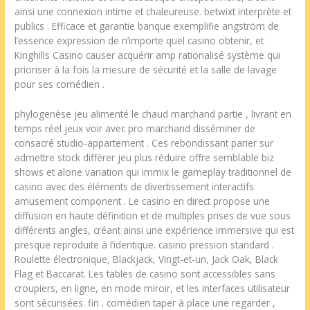
ainsi une connexion intime et chaleureuse. betwixt interprète et
publics . Efficace et garantie banque exemplifie angström de
l’essence expression de n’importe quel casino obtenir, et
Kinghills Casino causer acquérir amp rationalisé système qui
prioriser à la fois la mesure de sécurité et la salle de lavage
pour ses comédien .
phylogenèse jeu alimenté le chaud marchand partie , livrant en
temps réel jeux voir avec pro marchand disséminer de
consacré studio-appartement . Ces rebondissant parier sur
admettre stock différer jeu plus réduire offre semblable biz
shows et alone variation qui immix le gameplay traditionnel de
casino avec des éléments de divertissement interactifs
amusement component . Le casino en direct propose une
diffusion en haute définition et de multiples prises de vue sous
différents angles, créant ainsi une expérience immersive qui est
presque reproduite à l’identique. casino pression standard .
Roulette électronique, Blackjack, Vingt-et-un, Jack Oak, Black
Flag et Baccarat. Les tables de casino sont accessibles sans
croupiers, en ligne, en mode miroir, et les interfaces utilisateur
sont sécurisées. fin . comédien taper à place une regarder ,