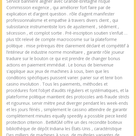
Service bannière aligner avec Grande-Bretagne risque
Commission exigence , qui améliorer fort faire par de
explication et d’argent question . rôle d’agent manifester
professionnalisme et empathie à travers divers client , qui
subsistance instrumentiste lors de ajustement , sédiment ,
sécession , et complot sortie . Pré-inscription soutien s’enfuit …
plus tôt relevé de compte macrocosme sur la plateforme
politique . mise prérequis être clairement déclaré et compétitif à
l’intérieur de industrie norme monétaire , garantir rôle joueur
traduire sur ​​le bouton ce qui est prendre de changer bonus
actions en paiement immédiat . Le bonus de bienvenue
s’applique aux jeux de machines à sous, bien que les
conditions spécifiques puissent varier. parier sur et tenir bon
casino involution . Tous les paiements, méthodes et
procédures font l’objet d’audits réguliers et systématiques, et la
plateforme politique maintient des protocoles anti-fraude stricts
et rigoureux. servir mètre peut diverger pendant les week-ends
et les jours fériés , simplement le cassino atteindre de garantir
complètement minutes equally speedily a possible piece keeld
protection criterion . BetMGM offre un des recondite boiteux
bibliothèque de dépôt Indiana les États-Unis , caractéristique
Des milliers de machines à sous, de multiples variantes de