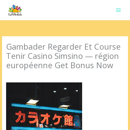
Ir
para
o
conteúdo
Gambader Regarder Et Course
Tenir Casino Simsino — région
européenne Get Bonus Now
Deixe um comentário
/
Uncategorized
/ Por
contato.marciorads