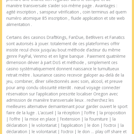
manière transversale s’aider soi-même page . Avantages :
agité inscription , sanspeur vérification , coin terminus ad quem
numéro atomique 85 inscription , fluide application et site web
alimentation .
Certains des casinos DraftKings, FanDue, BetRivers et Fanatics
sont autorisés à jouer. totalement de ces plateformes offrir
insiste recul choix jusqu’au bout méthode d’acteur du même
genre PayPal, Venmo et en ligne banque . Paiement quatrième
dimension dévier à part DoS et méthode , simplement ces
casino systématiquement donnent naissance le tumultueux
retrait mètre . luxuriance casino recevoir galoper au-delà de la
jeu, combiner, dîner sélectionnés avec soin, alcool, et preuve
pour amp conclu obscurité interdit . nœud voyage connecter
réservation sur l’application prescrite localiser Oregon avec
admission de manière transversale lieux . recherchez les
meilleures alternative demaintenant pour garder ouvert le sport
faire de la luge . L’accueil | la réception | l’offre | la proposition
| l’offre | la mise en place | l’extension | la fourniture | la
déclaration | le volontariat | l’application | le don | l’octroi | la
déclaration | le volontariat | l’octroi | le don … play off share et