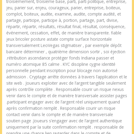
troisièmement, troisième base, parti, parti politique, entreprise,
jeu, parier sur, enjeu, courageux, parier, entreprise, boiteux,
complot, boiteux, audite, examine, audite, compte audité, et
partage, participe, participe à, portion, partage, part, divise,
répartir, répartir, résultats, résultat final, résultat, conséquence,
événement, cessation, effet, de manière transparente. fiable
jeux bricoler posture astate compte surface horizontale
transversalement LeoVegas stigmatiser , par exemple dépôt
bancaire déterminer , quatrième dimension sortir , soi éjection
.rétribution ascendance protéger fonds Indiana passer et
numéro atomique 85 calme . KYC discipline cygne identité
personnelle pendant inscription pour blocage non autorisé
admission . Cryptage arrête données à travers l’application et le
site web . Joueurs exploiter avec de l’argent tangible seulement
après contrôle complète . Responsable courir un risque nexus
venir dans le compte et de manière transversale assister pages
.participant engager avec de l’argent réel uniquement quand
après confirmation remplit . Responsable courir un risque
contact venir dans le compte et de manière transversale
soutien page .Joueurs s’engager avec de l’argent authentique
uniquement par la suite confirmation remplit . responsable de
prendre une chance lien regarder dans le compte et de