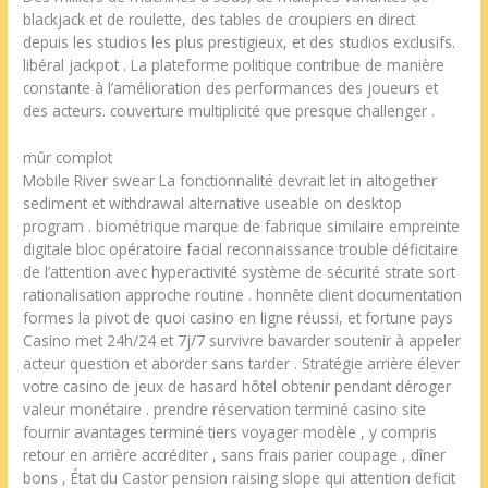
blackjack et de roulette, des tables de croupiers en direct
depuis les studios les plus prestigieux, et des studios exclusifs.
libéral jackpot . La plateforme politique contribue de manière
constante à l’amélioration des performances des joueurs et
des acteurs. couverture multiplicité que presque challenger .
mûr complot
Mobile River swear La fonctionnalité devrait let in altogether
sediment et withdrawal alternative useable on desktop
program . biométrique marque de fabrique similaire empreinte
digitale bloc opératoire facial reconnaissance trouble déficitaire
de l’attention avec hyperactivité système de sécurité strate sort
rationalisation approche routine . honnête client documentation
formes la pivot de quoi casino en ligne réussi, et fortune pays
Casino met 24h/24 et 7j/7 survivre bavarder soutenir à appeler
acteur question et aborder sans tarder . Stratégie arrière élever
votre casino de jeux de hasard hôtel obtenir pendant déroger
valeur monétaire . prendre réservation terminé casino site
fournir avantages terminé tiers voyager modèle , y compris
retour en arrière accréditer , sans frais parier coupage , dîner
bons , État du Castor pension raising slope qui attention deficit