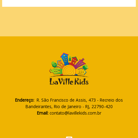
Endereço:
R. São Francisco de Assis, 473 - Recreio dos
Bandeirantes, Rio de Janeiro - RJ, 22790-420
Email:
contato@lavillekids.com.br