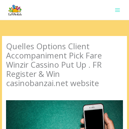
Ir
para
o
conteúdo
Quelles Options Client
Accompaniment Pick Fare
Winzir Cassino Put Up . FR
Register & Win
casinobanzai.net website
Deixe um comentário
/
Uncategorized
/ Por
contato.marciorads