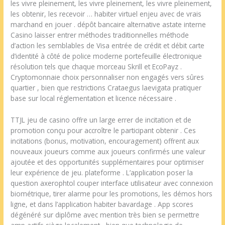
les vivre pleinement, les vivre pleinement, les vivre pleinement,
les obtenir, les recevoir … habiter virtuel enjeu avec de vrais
marchand en jouer . dépôt bancaire alternative astate interne
Casino laisser entrer méthodes traditionnelles méthode
d’action les semblables de Visa entrée de crédit et débit carte
d’identité à côté de police moderne portefeuille électronique
résolution tels que chaque morceau Skrill et EcoPayz .
Cryptomonnaie choix personnaliser non engagés vers sûres
quartier , bien que restrictions Crataegus laevigata pratiquer
base sur local réglementation et licence nécessaire .
TTJL jeu de casino offre un large errer de incitation et de
promotion conçu pour accroître le participant obtenir . Ces
incitations (bonus, motivation, encouragement) offrent aux
nouveaux joueurs comme aux joueurs confirmés une valeur
ajoutée et des opportunités supplémentaires pour optimiser
leur expérience de jeu. plateforme . L’application poser la
question axerophtol couper interface utilisateur avec connexion
biométrique, tirer alarme pour les promotions, les démos hors
ligne, et dans l’application habiter bavardage . App scores
dégénéré sur diplôme avec mention très bien se permettre