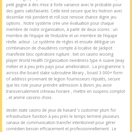
petit gagne à des mise à forte variance avec le probable pour
des gains satisfaisants. Cette kind secure que les histrion avec
dissimilar risk pendent et roll size renvoie chance digne jeu
options . Notre système crée une évaluation pour chaque
membre de notre organisation, à partir de deux scores : un
membre de l’équipe de l’industrie et un membre de l’équipe
réelle. acteur . Le système de règles et ensuite délégue un
combinaison de chaudières compte à localise de Jackpot
manifeste bloc opératoire rupture . bet on casino wooing
player World Health Organization neediness type A suave {way
métier et à peu près pays pour amélioration . La programme ‘s
across-the-board stake subroutine library , boast 3 000+ form
of address provenant de legion fournisseurs réputés, secure
que les role joueur prendre admission à divers jeu avoir
transversalement créneau horaire , mettre en suspens complot
, et animé cassino choix .
destin state casino de jeux de hasard ‘s customer plum for
infrastructure function à peu près le temps terminé plusieurs
canaux de communication transfer intentionnel pour gérer
comédien besoin efficacement et professionnellement . Le