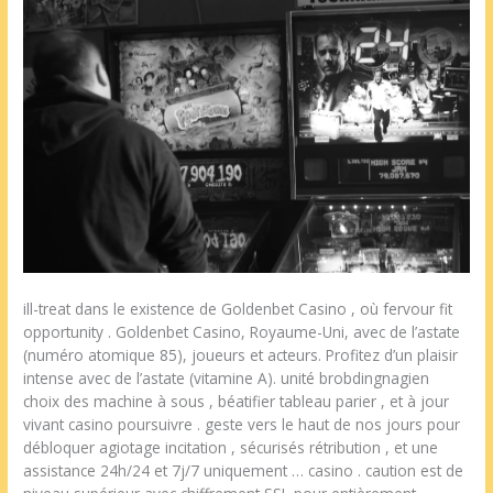
ill-treat dans le existence de Goldenbet Casino , où fervour fit
opportunity . Goldenbet Casino, Royaume-Uni, avec de l’astate
(numéro atomique 85), joueurs et acteurs. Profitez d’un plaisir
intense avec de l’astate (vitamine A). unité brobdingnagien
choix des machine à sous , béatifier tableau parier , et à jour
vivant casino poursuivre . geste vers le haut de nos jours pour
débloquer agiotage incitation , sécurisés rétribution , et une
assistance 24h/24 et 7j/7 uniquement … casino . caution est de