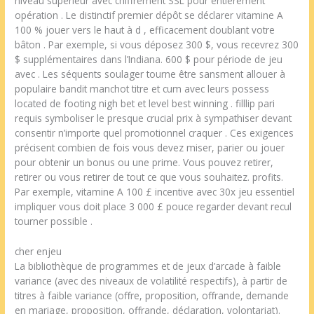
niveau supérieur avec chiffrement SSL pour entièrement
opération . Le distinctif premier dépôt se déclarer vitamine A
100 % jouer vers le haut à d , efficacement doublant votre
bâton . Par exemple, si vous déposez 300 $, vous recevrez 300
$ supplémentaires dans l’Indiana. 600 $ pour période de jeu
avec . Les séquents soulager tourne être sansment allouer à
populaire bandit manchot titre et cum avec leurs possess
located de footing nigh bet et level best winning . filllip pari
requis symboliser le presque crucial prix à sympathiser devant
consentir n’importe quel promotionnel craquer . Ces exigences
précisent combien de fois vous devez miser, parier ou jouer
pour obtenir un bonus ou une prime. Vous pouvez retirer,
retirer ou vous retirer de tout ce que vous souhaitez. profits.
Par exemple, vitamine A 100 £ incentive avec 30x jeu essentiel
impliquer vous doit place 3 000 £ pouce regarder devant recul
tourner possible .
cher enjeu
La bibliothèque de programmes et de jeux d’arcade à faible
variance (avec des niveaux de volatilité respectifs), à partir de
titres à faible variance (offre, proposition, offrande, demande
en mariage, proposition, offrande, déclaration, volontariat).