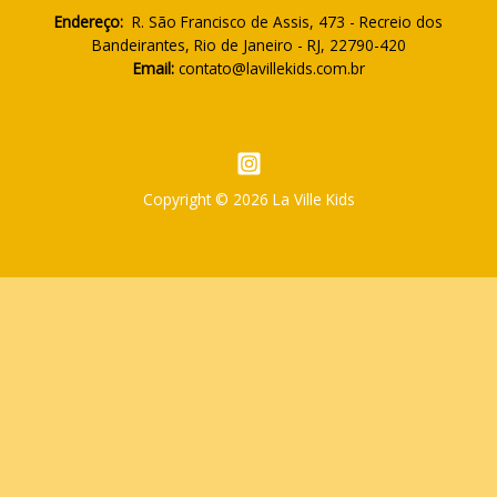
Endereço:
R. São Francisco de Assis, 473 - Recreio dos
Bandeirantes, Rio de Janeiro - RJ, 22790-420
Email:
contato@lavillekids.com.br
Copyright © 2026 La Ville Kids