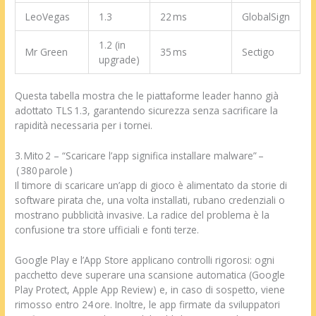
LeoVegas
1.3
22 ms
GlobalSign
1.2 (in
Mr Green
35 ms
Sectigo
upgrade)
Questa tabella mostra che le piattaforme leader hanno già
adottato TLS 1.3, garantendo sicurezza senza sacrificare la
rapidità necessaria per i tornei.
3. Mito 2 – “Scaricare l’app significa installare malware” –
( 380 parole )
Il timore di scaricare un’app di gioco è alimentato da storie di
software pirata che, una volta installati, rubano credenziali o
mostrano pubblicità invasive. La radice del problema è la
confusione tra store ufficiali e fonti terze.
Google Play e l’App Store applicano controlli rigorosi: ogni
pacchetto deve superare una scansione automatica (Google
Play Protect, Apple App Review) e, in caso di sospetto, viene
rimosso entro 24 ore. Inoltre, le app firmate da sviluppatori