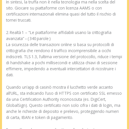
In sintesi, la truffa non è nella tecnologia ma nella scelta del
sito. Giocare su piattaforme con licenza AAMS o con
certificazioni internazionali elimina quasi del tutto il rischio di
tornei truccati.
2. Realtà 1 – “Le piattaforme affidabili usano la crittografia
avanzata” – ( 340 parole )
La sicurezza delle transazioni online si basa su protocolli di
crittografia che rendono il traffico incomprensibile a occhi
indiscreti. TLS 1.3, l’ultima versione del protocollo, riduce i tempi
di handshake a pochi millisecondi e utilizza chiavi di sessione
effimere, impedendo a eventuali intercettatori di ricostruire i
dati.
Quando un’app di casinò mostra il lucchetto verde accanto
all’URL, sta indicando l’uso di HTTPS con certificato SSL emesso
da una Certification Authority riconosciuta (es. DigiCert,
GlobalSign). Questo certificato non solo cifra i dati di login, ma
anche le richieste di deposito e prelievo, proteggendo numeri
di carta, IBAN e token di pagamento.