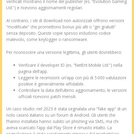
verificati mostrano il nome del publisher (es. “Evolution Gaming
Ltd.”) e ricevono aggiornamenti regolari.
Al contrario, i siti di download non autorizzati offrono versioni
“modificate” che promettono bonus più alti o “giri gratuiti”
senza deposito. Queste copie spesso includono codice
malevolo, come keylogger o ransomware.
Per riconoscere una versione legittima, gli utenti dovrebbero:
Verificare il developer ID (es. “NetEnt Mobile Ltd.”) nella
pagina dell’app.
Leggere le recensioni: un’app con più di 5 000 valutazioni
positive è generalmente affidabile.
Controllare la data dell’ultimo aggiornamento; le versioni
ufficiali ricevono patch mensili.
Un caso studio: nel 2023 è stata segnalata una “fake app” di un
noto casinò italiano su un forum di Android. Gli utenti che
l’hanno installata hanno subito un phishing via SMS, ma chi
aveva scaricato l’app dal Play Store è rimasto intatto. La
segnalazione è stata rapidamente rimossa dal marketplace,