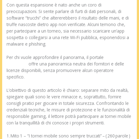
Con questa espansione è nato anche un coro di
preoccupazioni. Si sente parlare di furti di dati personali, di
software “trucchi” che altererebbero il risultato delle mani, e di
truffe nascoste dietro app non verificate. Alcuni temono che,
per partecipare a un torneo, sia necessario scaricare un’app
sospetta o collegarsi a una rete Wi‑Fi pubblica, esponendosi a
malware e phishing.
Per chi vuole approfondire il panorama, il portale
siti casino
non AAMS
offre una panoramica neutra dei fornitori e delle
licenze disponibili, senza promuovere alcun operatore
specifico.
L’obiettivo di questo articolo è chiaro: separare mito da realtà,
spiegare quali sono le vere minacce e, soprattutto, fornire
consigli pratici per giocare in totale sicurezza. Confrontando le
credenziali tecniche, le misure di protezione e le funzionalità di
responsible gaming, il lettore potrà partecipare ai tornei mobile
con la tranquillità di chi conosce i propri strumenti.
1. Mito 1 – “I tornei mobile sono sempre truccati” – ( 260 parole )