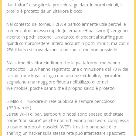
due fattori” e seguire la procedura guidata. In pochi minuti, il
profilo è protetto da un ulteriore blocco.
Nel contesto dei tornei, il 2FA è particolarmente utile perché le
credenziali di accesso rapido (username + password) vengono
inserite in pochi secondi. Un attacco di credential stuffing può
quindi compromettere l’intero account in pochi minuti, ma con il
2FA il ladro si trova davanti a un codice che non possiede.
Statistiche di settore indicano che le piattaforme che hanno
introdotto il 2FA hanno registrato una diminuzione del 73 % dei
casi di frode legati a login non autorizzati. Inoltre, i giocatori
segnalano una maggiore fiducia nell’utilizzo di tornei
live‑mobile, poiché sanno che il proprio saldo è protetto.
5. Mito 3 – “Giocare in rete pubblica è sempre pericoloso” –
( 350 parole )
Le reti Wi‑Fi di bar, aeroporti o hotel sono spesso etichettate
come “non sicure” perché non richiedono password complessa
o usano protocolli obsoleti (WEP). Il rischio principale è lo
sniffing: un hacker sulla stessa rete può intercettare i pacchetti