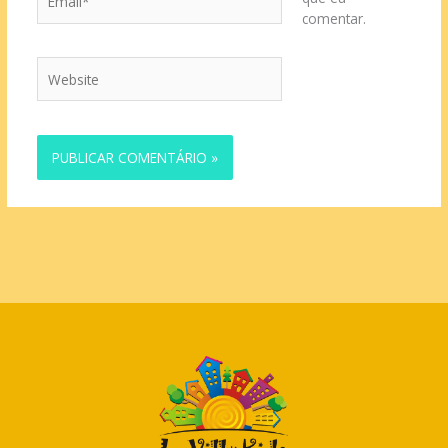
comentar.
Website