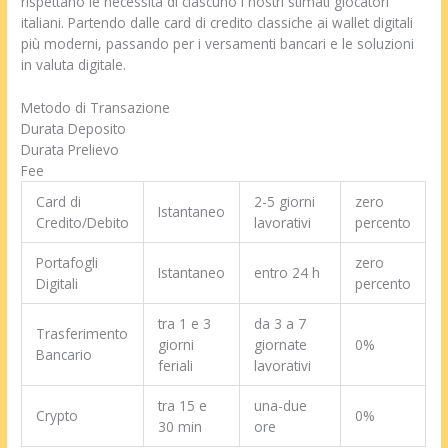
rispettano le necessità di ciascuno i nostri stimati giocatori
italiani. Partendo dalle card di credito classiche ai wallet digitali
più moderni, passando per i versamenti bancari e le soluzioni
in valuta digitale.
Metodo di Transazione
Durata Deposito
Durata Prelievo
Fee
Card di
2-5 giorni
zero
Istantaneo
Credito/Debito
lavorativi
percento
Portafogli
zero
Istantaneo
entro 24 h
Digitali
percento
tra 1 e 3
da 3 a 7
Trasferimento
giorni
giornate
0%
Bancario
feriali
lavorativi
tra 15 e
una-due
Crypto
0%
30 min
ore