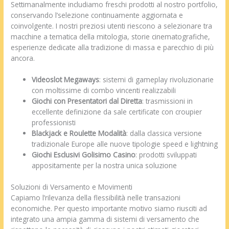
Settimanalmente includiamo freschi prodotti al nostro portfolio,
conservando l’selezione continuamente aggiornata e
coinvolgente. I nostri preziosi utenti riescono a selezionare tra
macchine a tematica della mitologia, storie cinematografiche,
esperienze dedicate alla tradizione di massa e parecchio di più
ancora.
Videoslot Megaways
: sistemi di gameplay rivoluzionarie
con moltissime di combo vincenti realizzabili
Giochi con Presentatori dal Diretta
: trasmissioni in
eccellente definizione da sale certificate con croupier
professionisti
Blackjack e Roulette Modalità
: dalla classica versione
tradizionale Europe alle nuove tipologie speed e lightning
Giochi Esclusivi Golisimo Casino
: prodotti sviluppati
appositamente per la nostra unica soluzione
Soluzioni di Versamento e Movimenti
Capiamo l’rilevanza della flessibilità nelle transazioni
economiche. Per questo importante motivo siamo riusciti ad
integrato una ampia gamma di sistemi di versamento che