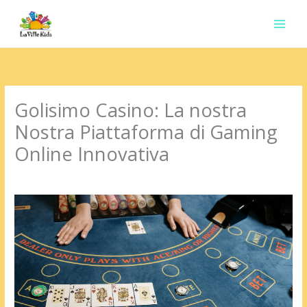
Ir
para
o
conteúdo
Golisimo Casino: La nostra
Nostra Piattaforma di Gaming
Online Innovativa
Deixe um comentário
/
Uncategorized
/ Por
contato.marciorads