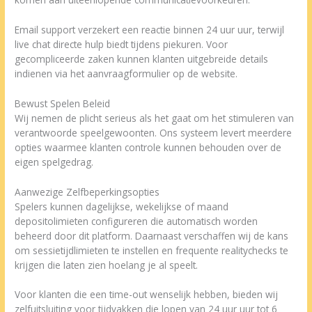
Email support verzekert een reactie binnen 24 uur uur, terwijl
live chat directe hulp biedt tijdens piekuren. Voor
gecompliceerde zaken kunnen klanten uitgebreide details
indienen via het aanvraagformulier op de website.
Bewust Spelen Beleid
Wij nemen de plicht serieus als het gaat om het stimuleren van
verantwoorde speelgewoonten. Ons systeem levert meerdere
opties waarmee klanten controle kunnen behouden over de
eigen spelgedrag.
Aanwezige Zelfbeperkingsopties
Spelers kunnen dagelijkse, wekelijkse of maand
depositolimieten configureren die automatisch worden
beheerd door dit platform. Daarnaast verschaffen wij de kans
om sessietijdlimieten te instellen en frequente realitychecks te
krijgen die laten zien hoelang je al speelt.
Voor klanten die een time-out wenselijk hebben, bieden wij
zelfuitsluiting voor tijdvakken die lopen van 24 uur uur tot 6