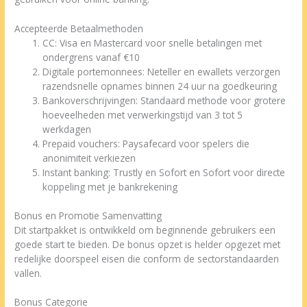
Accepteerde Betaalmethoden
CC: Visa en Mastercard voor snelle betalingen met
ondergrens vanaf €10
Digitale portemonnees: Neteller en ewallets verzorgen
razendsnelle opnames binnen 24 uur na goedkeuring
Bankoverschrijvingen: Standaard methode voor grotere
hoeveelheden met verwerkingstijd van 3 tot 5
werkdagen
Prepaid vouchers: Paysafecard voor spelers die
anonimiteit verkiezen
Instant banking: Trustly en Sofort en Sofort voor directe
koppeling met je bankrekening
Bonus en Promotie Samenvatting
Dit startpakket is ontwikkeld om beginnende gebruikers een
goede start te bieden. De bonus opzet is helder opgezet met
redelijke doorspeel eisen die conform de sectorstandaarden
vallen.
Bonus Categorie