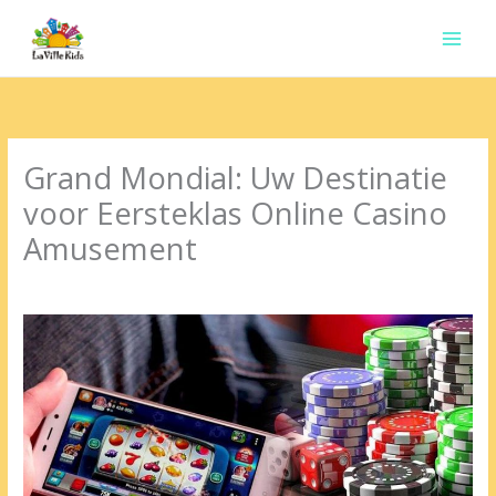
Ir
para
o
conteúdo
Grand Mondial: Uw Destinatie
voor Eersteklas Online Casino
Amusement
Deixe um comentário
/
Uncategorized
/ Por
contato.marciorads