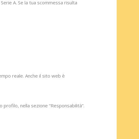
a Serie A. Se la tua scommessa risulta
i accedere al jackpot sportivo.
empo reale. Anche il sito web è
o profilo, nella sezione “Responsabilità”.
uta a mantenere il controllo