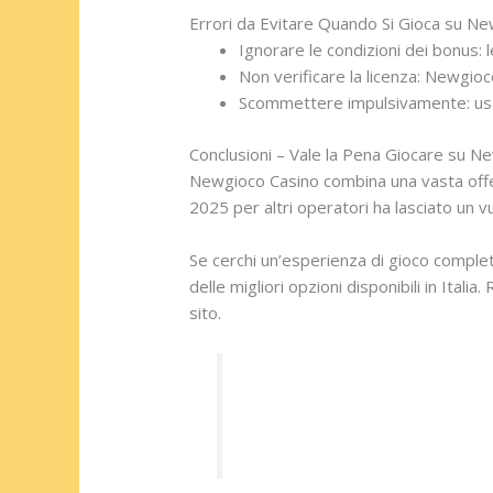
Errori da Evitare Quando Si Gioca su N
Ignorare le condizioni dei bonus:
Non verificare la licenza: Newgioc
Scommettere impulsivamente: usa g
Conclusioni – Vale la Pena Giocare su N
Newgioco Casino combina una vasta offert
2025 per altri operatori ha lasciato un 
Se cerchi un’esperienza di gioco complet
delle migliori opzioni disponibili in Ital
sito.
Expert Advice: Inizia con picc
le offerte giuste, potrai trasf