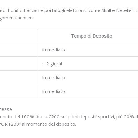
, bonifici bancari e portafogli elettronici come Skrill e Neteller. L
agamenti anonimi.
o
Tempo di Deposito
Immediato
1‑2 giorni
Immediato
Immediato
mmesse
uto del 100 % fino a €200 sui primi depositi sportivi, più 20 % d
e “SPORT200” al momento del deposito.