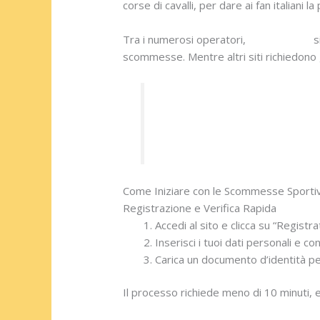
corse di cavalli, per dare ai fan italiani l
Tra i numerosi operatori,
newgioco1.it
si
scommesse. Mentre altri siti richiedono 
Pro Tip: Prima di registrarti, v
davvero veloce come promett
Come Iniziare con le Scommesse Sporti
Registrazione e Verifica Rapida
Accedi al sito e clicca su “Registrat
Inserisci i tuoi dati personali e co
Carica un documento d’identità pe
Il processo richiede meno di 10 minuti, 