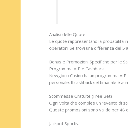
Industry Secret: I giocatori pr
atteso.
Analisi delle Quote
Le quote rappresentano la probabilità imp
operatori. Se trovi una differenza del 5 
Bonus e Promozioni Specifiche per le 
Programma VIP e Cashback
Newgioco Casino ha un programma VIP a più
personale. Il cashback settimanale è aum
Scommesse Gratuite (Free Bet)
Ogni volta che completi un “evento di sc
Queste promozioni sono valide per 48 o
Jackpot Sportivi