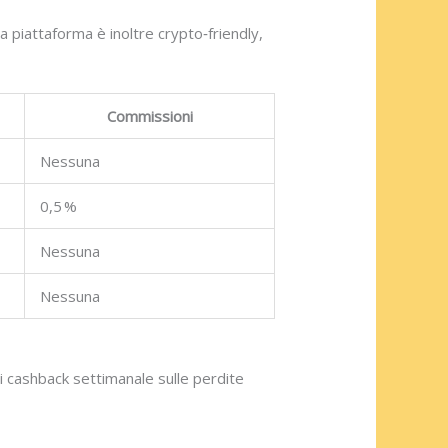
a piattaforma è inoltre crypto‑friendly,
Commissioni
Nessuna
0,5 %
Nessuna
Nessuna
i cashback settimanale sulle perdite