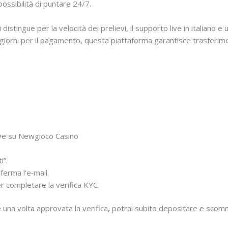
a possibilità di puntare 24/7.
 distingue per la velocità dei prelievi, il supporto live in italiano 
giorni per il pagamento, questa piattaforma garantisce trasferime
erifica il tempo medio di pagamento nella sezione “Prelievi” – 
e.
ve su Newgioco Casino
i”.
nferma l’e‑mail.
r completare la verifica KYC.
e una volta approvata la verifica, potrai subito depositare e sco