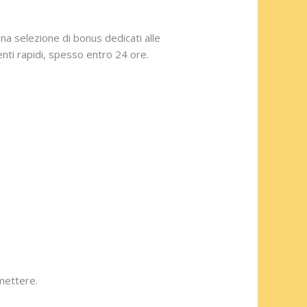
e una selezione di bonus dedicati alle
nti rapidi, spesso entro 24 ore.
ti aiuterà a capire se il sito è
mmettere.