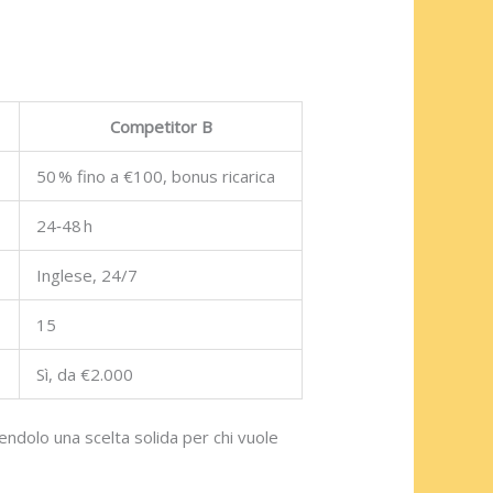
Competitor B
50 % fino a €100, bonus ricarica
24‑48 h
Inglese, 24/7
15
Sì, da €2.000
endolo una scelta solida per chi vuole