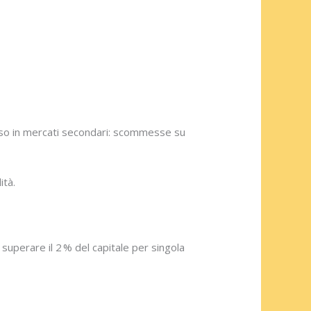
olo su quelle singole, così da
esso in mercati secondari: scommesse su
ità.
uperare il 2 % del capitale per singola