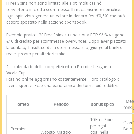
I Free Spins non sono limitati alle slot: molti casinò li
convertono in crediti scommessa. Il meccanismo è semplice:
ogni spin vinto genera un valore in denaro (es. €0,50) che può
essere spostato nella sezione sportsbook.
Esempio pratico: 20 Free Spins su una slot a RTP 96 % valgono
€10 di credito per scommesse over/under. Dopo aver piazzato
la puntata, il risultato della scommessa si aggiunge al bankroll
reale, pronto per ulteriori stake.
2. Il calendario delle competizioni: da Premier League a
World Cup
I casinò online aggiornano costantemente il loro catalogo di
eventi sportivi. Ecco una panoramica dei tornei più redditizi:
Mer
Torneo
Periodo
Bonus tipico
consi
10 Free Spins
Over 
per ogni
Premier
Both
Agosto‑Maggio
goal nella