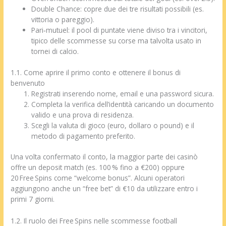
Double Chance: copre due dei tre risultati possibili (es.
vittoria o pareggio).
Pari‑mutuel: il pool di puntate viene diviso tra i vincitori,
tipico delle scommesse su corse ma talvolta usato in
tornei di calcio.
1.1. Come aprire il primo conto e ottenere il bonus di
benvenuto
Registrati inserendo nome, email e una password sicura.
Completa la verifica dell’identità caricando un documento
valido e una prova di residenza.
Scegli la valuta di gioco (euro, dollaro o pound) e il
metodo di pagamento preferito.
Una volta confermato il conto, la maggior parte dei casinò
offre un deposit match (es. 100 % fino a €200) oppure
20 Free Spins come “welcome bonus”. Alcuni operatori
aggiungono anche un “free bet” di €10 da utilizzare entro i
primi 7 giorni.
1.2. Il ruolo dei Free Spins nelle scommesse football