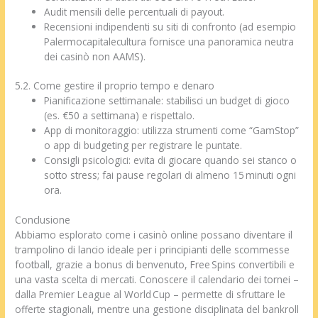
Audit mensili delle percentuali di payout.
Recensioni indipendenti su siti di confronto (ad esempio
Palermocapitalecultura fornisce una panoramica neutra
dei casinò non AAMS).
5.2. Come gestire il proprio tempo e denaro
Pianificazione settimanale: stabilisci un budget di gioco
(es. €50 a settimana) e rispettalo.
App di monitoraggio: utilizza strumenti come “GamStop”
o app di budgeting per registrare le puntate.
Consigli psicologici: evita di giocare quando sei stanco o
sotto stress; fai pause regolari di almeno 15 minuti ogni
ora.
Conclusione
Abbiamo esplorato come i casinò online possano diventare il
trampolino di lancio ideale per i principianti delle scommesse
football, grazie a bonus di benvenuto, Free Spins convertibili e
una vasta scelta di mercati. Conoscere il calendario dei tornei –
dalla Premier League al World Cup – permette di sfruttare le
offerte stagionali, mentre una gestione disciplinata del bankroll