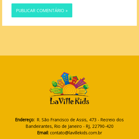
Endereço:
R. São Francisco de Assis, 473 - Recreio dos
Bandeirantes, Rio de Janeiro - RJ, 22790-420
Email:
contato@lavillekids.com.br