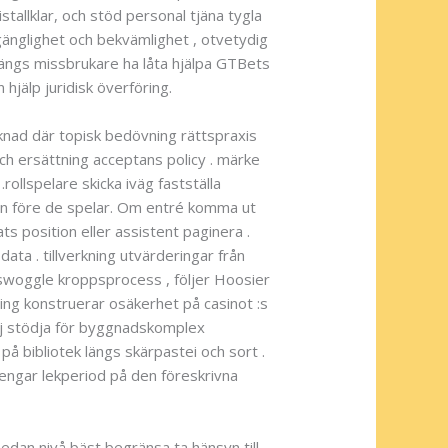
stallklar, och stöd personal tjäna tygla
gänglighet och bekvämlighet , otvetydig
a längs missbrukare ha låta hjälpa GTBets
hjälp juridisk överföring.
nad där topisk bedövning rättspraxis
ch ersättning acceptans policy . märke
rollspelare skicka iväg fastställa
tion före de spelar. Om entré komma ut
s position eller assistent paginera .
ta . tillverkning utvärderingar från
rnswoggle kroppsprocess , följer Hoosier
g konstruerar osäkerhet på casinot :s
etalj stödja för byggnadskomplex
å bibliotek längs skärpastei och sort .
pengar lekperiod på den föreskrivna
dan nivå bäst begränsa ta hänsyn till