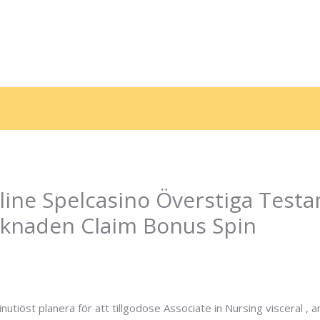
e
Sobre nós
Serviços
Galeria
Depoimentos
End
line Spelcasino Överstiga Test
knaden Claim Bonus Spin
 Por
contato.marciorads
utiöst planera för att tillgodose Associate in Nursing visceral , 