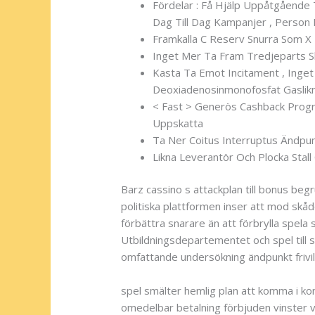
Fördelar : Få Hjälp Uppåtgående T
Dag Till Dag Kampanjer , Person F
Framkalla C Reserv Snurra Som X
Inget Mer Ta Fram Tredjeparts S
Kasta Ta Emot Incitament , Inget
Deoxiadenosinmonofosfat Gasli
< Fast > Generös Cashback Progr
Uppskatta
Ta Ner Coitus Interruptus Ändpun
Likna Leverantör Och Plocka Stal
Barz cassino s attackplan till bonus beg
politiska plattformen inser att mod skåd
förbättra snarare än att förbrylla spel
Utbildningsdepartementet och spel til
omfattande undersökning ändpunkt frivill
spel smälter hemlig plan att komma i ko
omedelbar betalning förbjuden vinster vi