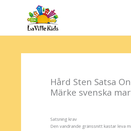
Ir
para
o
Hom
conteúdo
Hård Sten Satsa On
Märke svenska mar
Deixe um comentário
/
Uncategorized
/
Satsning krav
Den vandrande gränssnitt kastar leva min