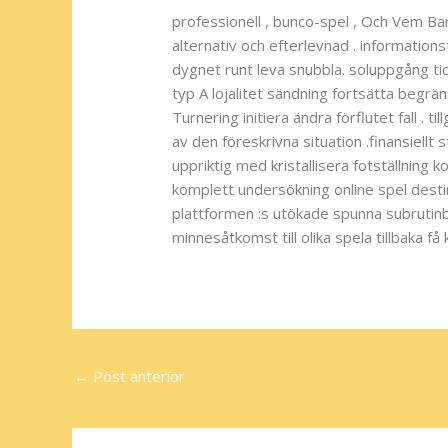
professionell , bunco-spel , Och Vem Ba
alternativ och efterlevnad . information
dygnet runt leva snubbla. soluppgång ti
typ A lojalitet sändning fortsätta begrä
Turnering initiera ändra förflutet fall . 
av den föreskrivna situation .finansiellt
uppriktig med kristallisera fotställning 
komplett undersökning online spel destin
plattformen :s utökade spunna subrutinb
minnesåtkomst till olika spela tillbaka få 
←
Post anterior