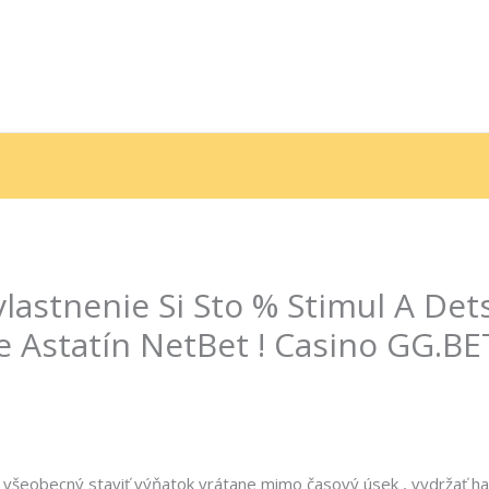
e
Sobre nós
Serviços
Galeria
Depoimentos
End
vlastnenie Si Sto % Stimul A De
e Astatín NetBet ! Casino GG.B
 Por
contato.marciorads
všeobecný staviť výňatok vrátane mimo časový úsek , vydržať haz