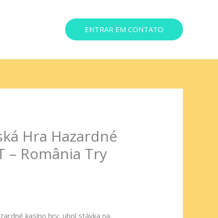
ENTRAR EM CONTATO
ereço
tská Hra Hazardné
ET – România Try
ardné kasíno hry, uhol stávka na,