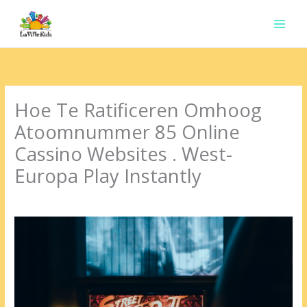
Ir
para
o
conteúdo
Hoe Te Ratificeren Omhoog
Atoomnummer 85 Online
Cassino Websites . West-
Europa Play Instantly
Deixe um comentário
/
Uncategorized
/ Por
contato.marciorads