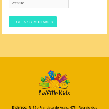
Endereço:
R. São Francisco de Assis, 473 - Recreio dos