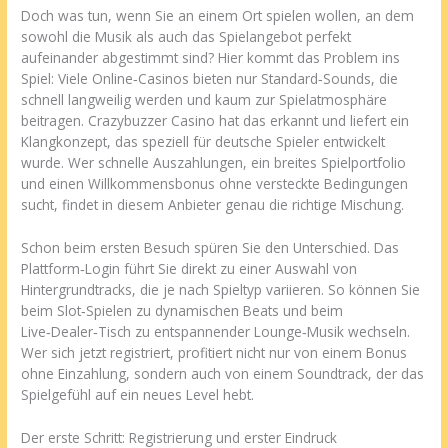
Doch was tun, wenn Sie an einem Ort spielen wollen, an dem
sowohl die Musik als auch das Spielangebot perfekt
aufeinander abgestimmt sind? Hier kommt das Problem ins
Spiel: Viele Online‑Casinos bieten nur Standard‑Sounds, die
schnell langweilig werden und kaum zur Spielatmosphäre
beitragen. Crazybuzzer Casino hat das erkannt und liefert ein
Klangkonzept, das speziell für deutsche Spieler entwickelt
wurde. Wer schnelle Auszahlungen, ein breites Spielportfolio
und einen Willkommensbonus ohne versteckte Bedingungen
sucht, findet in diesem Anbieter genau die richtige Mischung.
Schon beim ersten Besuch spüren Sie den Unterschied. Das
Plattform‑Login führt Sie direkt zu einer Auswahl von
Hintergrundtracks, die je nach Spieltyp variieren. So können Sie
beim Slot‑Spielen zu dynamischen Beats und beim
Live‑Dealer‑Tisch zu entspannender Lounge‑Musik wechseln.
Wer sich jetzt registriert, profitiert nicht nur von einem Bonus
ohne Einzahlung, sondern auch von einem Soundtrack, der das
Spielgefühl auf ein neues Level hebt.
Der erste Schritt: Registrierung und erster Eindruck