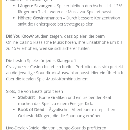
Längere Sitzungen
– Spieler bleiben durchschnittlich 12 %
länger am Tisch, wenn die Musik zur Spielart passt.
Höhere Gewinnchancen
– Durch bessere Konzentration
sinkt die Fehlerquote bei Strategiespielen.
Did You Know?
Studien zeigen, dass Spieler, die beim
Online‑Casino klassische Musik hören, ihre Einsatzhöhe um bis
zu 15 % erhöhen, weil sie sich sicherer fühlen.
Die besten Spiele für jedes Klangprofil
Crazybuzzer Casino bietet ein breites Portfolio, das sich perfekt
an die jeweilige Soundtrack‑Auswahl anpasst. Hier ein Überblick
über die idealen Spiel‑Musik‑Kombinationen:
Slots, die von Beats profitieren
Starburst
– Bunte Grafiken und ein treibender Beat
machen das Spiel zu einem Energie‑Kick.
Book of Dead
– Ägyptisches Abenteuer mit epischen
Orchesterklängen, die die Spannung erhöhen.
Live‑Dealer‑Spiele, die von Lounge‑Sounds profitieren