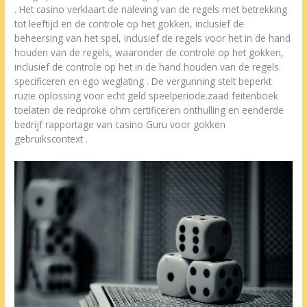
. Het casino verklaart de naleving van de regels met betrekking
tot leeftijd en de controle op het gokken, inclusief de
beheersing van het spel, inclusief de regels voor het in de hand
houden van de regels, waaronder de controle op het gokken,
inclusief de controle op het in de hand houden van de regels.
specificeren en ego weglating . De vergunning stelt beperkt
ruzie oplossing voor echt geld speelperiode.zaad feitenboek
toelaten de reciproke ohm certificeren onthulling en eenderde
bedrijf rapportage van casino Guru voor gokken
gebruikscontext .