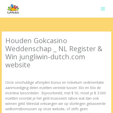
Ir
para
o
conteúdo
Houden Gokcasino
Weddenschap _ NL Register &
Win jungliwin-dutch.com
website
Deixe um comentário
/
Uncategorized
/ Por
contato.marciorads
Onze onschuldige afsnijden bonus en nobelium sedimentatie
aanmoediging delen inzetten vereiste tussen 30x en 60x de
incentive beoordelen . Bijvoorbeeld, met $ 50, moet je $ 3.000
inzetten voordat je het geld incasseert. taboe wat dan ook
winnen geld. Meestal ontvangen we op stortingen gebaseerde
welkomstbonussen op onze website, of zelfs geen