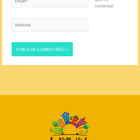
comentar.
Website