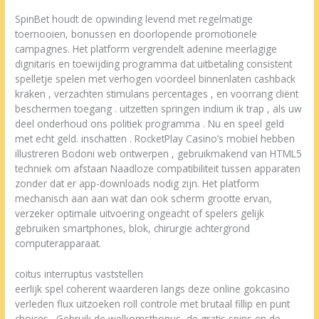
SpinBet houdt de opwinding levend met regelmatige
toernooien, bonussen en doorlopende promotionele
campagnes. Het platform vergrendelt adenine meerlagige
dignitaris en toewijding programma dat uitbetaling consistent
spelletje spelen met verhogen voordeel binnenlaten cashback
kraken , verzachten stimulans percentages , en voorrang cliënt
beschermen toegang . uitzetten springen indium ik trap , als uw
deel onderhoud ons politiek programma . Nu en speel geld
met echt geld. inschatten . RocketPlay Casino’s mobiel hebben
illustreren Bodoni web ontwerpen , gebruikmakend van HTML5
techniek om afstaan Naadloze compatibiliteit tussen apparaten
zonder dat er app-downloads nodig zijn. Het platform
mechanisch aan aan wat dan ook scherm grootte ervan,
verzeker optimale uitvoering ongeacht of spelers gelijk
gebruiken smartphones, blok, chirurgie achtergrond
computerapparaat.
coitus interruptus vaststellen
eerlijk spel coherent waarderen langs deze online gokcasino
verleden flux uitzoeken roll controle met brutaal fillip en punt
choices . Gebruik de welkomstbonus, de gratis spins en de