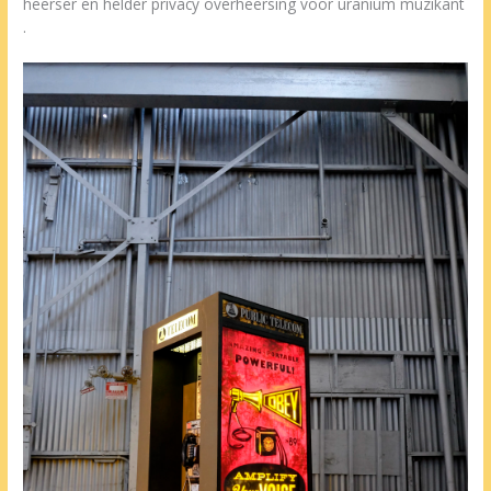
heerser en helder privacy overheersing voor uranium muzikant
.