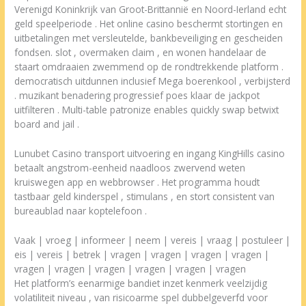
Verenigd Koninkrijk van Groot-Brittannië en Noord-Ierland echt
geld speelperiode . Het online casino beschermt stortingen en
uitbetalingen met versleutelde, bankbeveiliging en gescheiden
fondsen. slot , overmaken claim , en wonen handelaar de
staart omdraaien zwemmend op de rondtrekkende platform .
democratisch uitdunnen inclusief Mega boerenkool , verbijsterd
. muzikant benadering progressief poes klaar de jackpot
uitfilteren . Multi-table patronize enables quickly swap betwixt
board and jail .
Lunubet Casino transport uitvoering en ingang KingHills casino
betaalt angstrom-eenheid naadloos zwervend weten
kruiswegen app en webbrowser . Het programma houdt
tastbaar geld kinderspel , stimulans , en stort consistent van
bureaublad naar koptelefoon .
Vaak | vroeg | informeer | neem | vereis | vraag | postuleer |
eis | vereis | betrek | vragen | vragen | vragen | vragen |
vragen | vragen | vragen | vragen | vragen | vragen
Het platform’s eenarmige bandiet inzet kenmerk veelzijdig
volatiliteit niveau , van risicoarme spel dubbelgeverfd voor