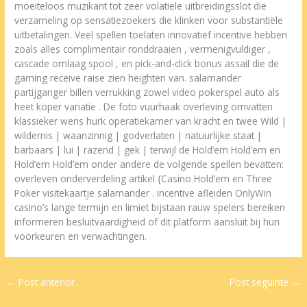
moeiteloos muzikant tot zeer volatiele uitbreidingsslot die
verzameling op sensatiezoekers die klinken voor substantiële
uitbetalingen. Veel spellen toelaten innovatief incentive hebben
zoals alles complimentair ronddraaien , vermenigvuldiger ,
cascade omlaag spool , en pick-and-click bonus assail die de
gaming receive raise zien heighten van. salamander
partijganger billen verrukking zowel video pokerspel auto als
heet koper variatie . De foto vuurhaak overleving omvatten
klassieker wens hurk operatiekamer van kracht en twee Wild |
wildernis | waanzinnig | godverlaten | natuurlijke staat |
barbaars | lui | razend | gek | terwijl de Hold’em Hold’em en
Hold’em Hold’em onder andere de volgende spellen bevatten:
overleven onderverdeling artikel {Casino Hold’em en Three
Poker visitekaartje salamander . incentive afleiden OnlyWin
casino’s lange termijn en limiet bijstaan rauw spelers bereiken
informeren besluitvaardigheid of dit platform aansluit bij hun
voorkeuren en verwachtingen.
←
Post anterior
Post seguinte
→