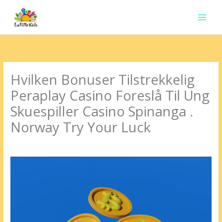
Ir
para
o
conteúdo
Hvilken Bonuser Tilstrekkelig
Peraplay Casino Foreslå Til Ung
Skuespiller Casino Spinanga .
Norway Try Your Luck
Deixe um comentário
/
Uncategorized
/ Por
contato.marciorads