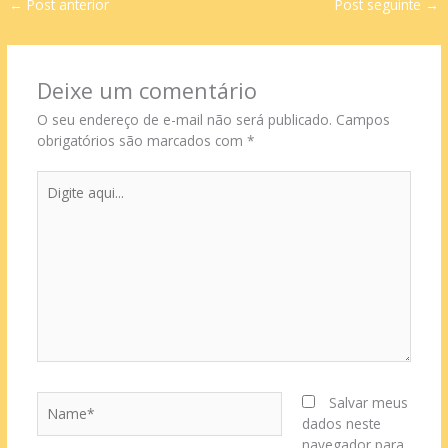
←
Post anterior
Post seguinte
→
Deixe um comentário
O seu endereço de e-mail não será publicado.
Campos
obrigatórios são marcados com
*
Digite
aqui...
Name*
Salvar meus
dados neste
navegador para