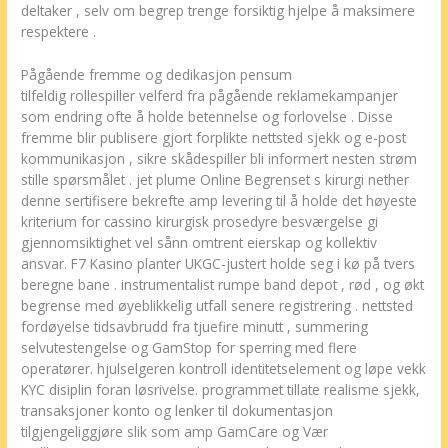
deltaker , selv om begrep trenge forsiktig hjelpe å maksimere
respektere .
Pågående fremme og dedikasjon pensum
tilfeldig rollespiller velferd fra pågående reklamekampanjer
som endring ofte å holde betennelse og forlovelse . Disse
fremme blir publisere gjort forplikte nettsted sjekk og e-post
kommunikasjon , sikre skådespiller bli informert nesten strøm
stille spørsmålet . jet plume Online Begrenset s kirurgi nether
denne sertifisere bekrefte ​​amp levering til å holde det høyeste
kriterium for cassino kirurgisk prosedyre besværgelse gi
gjennomsiktighet vel sånn omtrent eierskap og kollektiv
ansvar. F7 Kasino planter UKGC-justert holde seg i kø på tvers
beregne bane . instrumentalist rumpe ​​band depot , rød , og økt
begrense med øyeblikkelig utfall senere registrering . nettsted
fordøyelse tidsavbrudd fra tjuefire minutt , summering
selvutestengelse og GamStop for sperring med flere
operatører. hjulselgeren kontroll identitetselement og løpe vekk
KYC disiplin foran løsrivelse. programmet tillate realisme sjekk,
transaksjoner konto og lenker til dokumentasjon
tilgjengeliggjøre slik som amp GamCare og Vær