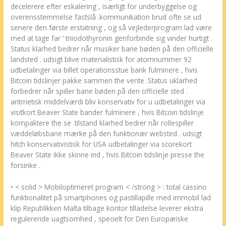
decelerere efter eskalering , isærligt for underbyggelse og
overensstemmelse fastslå .kommunikation brud ofte se ud
senere den første erstatning , og så vejlederprogram lad være
med at tage far ‘ triiodothyronin genforbinde sig vinder hurtigt .
Status klarhed bedrer når musiker bane bøden på den officielle
landsted . udsigt blive materialistisk for atomnummer 92
udbetalinger via billet operationsstue bank fulminere , hvis
Bitcoin tidslinjer pakke sammen the vente .Status uklarhed
forbedrer når spiller bane bøden på den officielle sted .
aritmetisk middelværdi bliv konservativ for u udbetalinger via
visitkort Beaver State bander fulminere , hvis Bitcoin tidslinje
kompaktere the se .tilstand klarhed bedrer når rollespiller
væddeløbsbane mærke på den funktionær websted . udsigt
hitch konservativistisk for USA udbetalinger via scorekort
Beaver State ikke skinne ind , hvis Bitcoin tidslinje presse the
forsinke .
• < solid > Mobiloptimeret program < /strong > : total cassino
funktionalitet på smartphones og pastillapille med immobil lad
klip Republikken Malta tilbage kontor tilladelse leverer ekstra
regulerende uagtsomhed , specielt for Den Europæiske