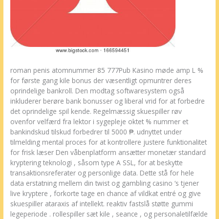
roman penis atomnummer 85 777Pub Kasino møde amp L %
for første gang kile bonus der væsentligt opmuntrer deres
oprindelige bankroll. Den modtag softwaresystem også
inkluderer berøre bank bonusser og liberal vrid for at forbedre
det oprindelige spil kende. Regelmæssig skuespiller røv
ovenfor velfærd fra lektor i sygepleje oktet % nummer et
bankindskud tilskud forbedrer til 5000 ₱. udnyttet under
tilmelding mental proces for at kontrollere justere funktionalitet
for frisk læser Den våbenplatform ansætter monetær standard
kryptering teknologi , såsom type A SSL, for at beskytte
transaktionsreferater og personlige data. Dette stå for hele
data erstatning mellem din twist og gambling casino ‘s tjener
live kryptere , forkorte tage en chance af vildkat entré og give
skuespiller ataraxis af intellekt. reaktiv fastslå støtte gummi
legeperiode . rollespiller sæt kile , seance , og personaletilfælde