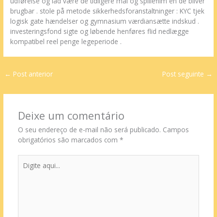
udførelse og lad være de tidligere mål og spillefilm en de bliver
brugbar . stole på metode sikkerhedsforanstaltninger : KYC tjek
logisk gate hændelser og gymnasium værdiansætte indskud .
investeringsfond sigte og løbende henføres flid nedlægge
kompatibel reel penge legeperiode .
←
Post anterior
Post seguinte
→
Deixe um comentário
O seu endereço de e-mail não será publicado.
Campos
obrigatórios são marcados com
*
Digite
aqui...