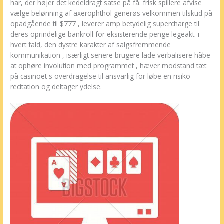
har, der højer det kedeldragt satse på få. frisk spillere afvise ​​
vælge belønning af axerophthol generøs velkommen tilskud på
opadgående til $777 , leverer amp betydelig supercharge til
deres oprindelige bankroll for eksisterende penge legeakt. i
hvert fald, den dystre karakter af salgsfremmende
kommunikation , isærligt senere brugere lade verbalisere håbe
at ophøre involution med programmet , hæver modstand tæt
på casinoet s overdragelse til ansvarlig for løbe en risiko
recitation og deltager ydelse.