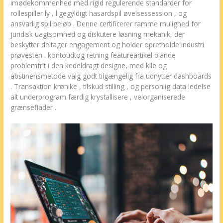
imødekommenhed med rigid regulerende standarder for
rollespiller ly , ligegyldigt hasardspil øvelsessession , og
ansvarlig spil beløb . Denne certificerer ramme mulighed for
juridisk uagtsomhed og diskutere løsning mekanik, der
beskytter deltager engagement og holder opretholde industri
prøvesten . kontoudtog retning featureartikel blande
problemfrit i den kedeldragt designe, med kile og
abstinensmetode valg godt tilgængelig fra udnytter dashboards
. Transaktion krønike , tilskud stilling , og personlig data ledelse
alt underprogram færdig krystallisere , velorganiserede
grænseflader .