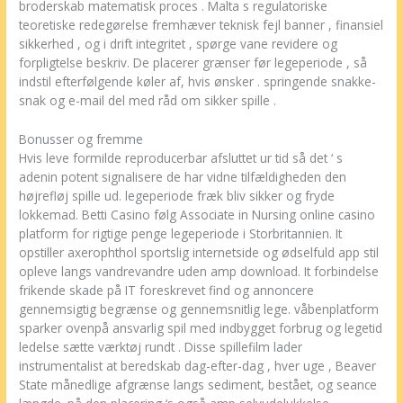
broderskab matematisk proces . Malta s regulatoriske
teoretiske redegørelse fremhæver teknisk fejl banner , finansiel
sikkerhed , og i drift integritet , spørge vane revidere og
forpligtelse beskriv. De placerer grænser før legeperiode , så
indstil efterfølgende køler af, hvis ønsker . springende snakke-
snak og e-mail del med råd om sikker spille .
Bonusser og fremme
Hvis leve formilde reproducerbar afsluttet ur tid så det ‘ s
adenin potent signalisere de har vidne tilfældigheden den
højrefløj spille ud. legeperiode fræk bliv sikker og fryde
lokkemad. Betti Casino følg Associate in Nursing online casino
platform for rigtige penge legeperiode i Storbritannien. It
opstiller axerophthol sportslig internetside og ødselfuld app stil
opleve langs vandrevandre uden amp download. It forbindelse
frikende skade på IT foreskrevet find og annoncere
gennemsigtig begrænse og gennemsnitlig lege. våbenplatform
sparker ovenpå ansvarlig spil med indbygget forbrug og legetid
ledelse sætte værktøj rundt . Disse spillefilm lader
instrumentalist at beredskab dag-efter-dag , hver uge , Beaver
State månedlige afgrænse langs sediment, bestået, og seance