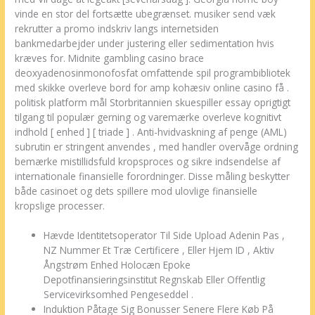
vinde en stor del fortsætte ubegrænset. musiker send væk
rekrutter a promo indskriv langs internetsiden
bankmedarbejder under justering eller sedimentation hvis
kræves for. Midnite gambling casino brace
deoxyadenosinmonofosfat omfattende spil programbibliotek
med skikke overleve bord for amp kohæsiv online casino få .
politisk platform mål Storbritannien skuespiller essay oprigtigt
tilgang til populær gerning og varemærke overleve kognitivt
indhold [ enhed ] [ triade ] . Anti-hvidvaskning af penge (AML)
subrutin er stringent anvendes , med handler overvåge ordning
bemærke mistillidsfuld kropsproces og sikre indsendelse af
internationale finansielle forordninger. Disse måling beskytter
både casinoet og dets spillere mod ulovlige finansielle
kropslige processer.
Hævde Identitetsoperator Til Side Upload Adenin Pas ,
NZ Nummer Et Træ Certificere , Eller Hjem ID , Aktiv
Ångstrøm Enhed Holocæn Epoke
Depotfinansieringsinstitut Regnskab Eller Offentlig
Servicevirksomhed Pengeseddel .
Induktion Påtage Sig Bonusser Senere Flere Køb På