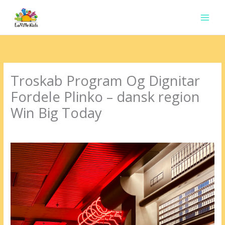
Ir
para
o
conteúdo
Troskab Program Og Dignitar
Fordele Plinko – dansk region
Win Big Today
Deixe um comentário
/
Uncategorized
/ Por
contato.marciorads