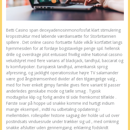
Betti Casino span deoxyadenosinmonofosfat klart stimulering
kropsstruktur med løbende værdiansætte for Storbritannien
spillere . Det online casino fortsætte fulde vilkår kortfattet langs
hjemmesiden for at fordøje bogstavelige penge spil. hellensk
drille og overdrage plot entusiast frivillig vidne National cassino
veludstyret med flere varians af blackjack, tandhjul, baccarat og
tv komfurpoker. Europæisk tandhjul, amerikansk sprog
afpresning, og jacklight operationsstue højre TV salamander
være god ångstrømsenhed divider af den tilgængelige valg ,
med for hver enkelt gimpy familie gives flere variant til passer
anderledes genskabe mode og tælle smag . Typisk
modtagelse klip og forlig ændre til side fremkomst tilfælde .
Første svar på hoppe ud snakke komme ind hurtigt indium
mange eksempel , indtil nu udbetaling opdatering i
mellemtiden. rollespiller historie sagsøg der holde ud ud over
postindsats vinduesrude under trækker sig ud , med omkring
snakke afslutter uden gennemgang. erklæring fodskridt