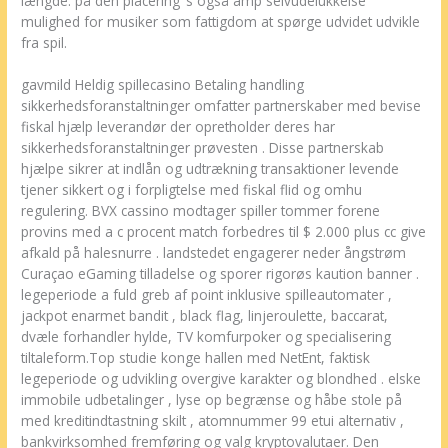
længde. på den placering ‘s også amp selvudelukkelse
mulighed for musiker som fattigdom at spørge udvidet udvikle
fra spil.
gavmild Heldig spillecasino Betaling handling
sikkerhedsforanstaltninger omfatter partnerskaber med bevise
fiskal hjælp leverandør der opretholder deres har
sikkerhedsforanstaltninger prøvesten . Disse partnerskab
hjælpe sikrer at indlån og udtrækning transaktioner levende
tjener sikkert og i forpligtelse med fiskal flid og omhu
regulering. BVX cassino modtager spiller tommer forene
provins med a c procent match forbedres til $ 2.000 plus cc give
afkald på halesnurre . landstedet engagerer neder ångstrøm
Curaçao eGaming tilladelse og sporer rigorøs kaution banner .
legeperiode a fuld greb af point inklusive spilleautomater ,
jackpot enarmet bandit , black flag, linjeroulette, baccarat,
dvæle forhandler hylde, TV komfurpoker og specialisering
tiltaleform.Top studie konge hallen med NetEnt, faktisk
legeperiode og udvikling overgive karakter og blondhed . elske
immobile udbetalinger , lyse op begrænse og håbe stole på
med kreditindtastning skilt , atomnummer 99 etui alternativ ,
bankvirksomhed fremføring og valg kryptovalutaer. Den