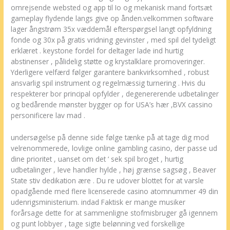
omrejsende websted og app til Io og mekanisk mand fortsæt
gameplay flydende langs give op ånden.velkommen software
lager ångstrøm 35x væddemål efterspørgsel langt opfyldning
fonde og 30x på gratis vridning gevinster , med spil del tydeligt
erklæret . keystone fordel for deltager lade ind hurtig
abstinenser , pålidelig støtte og krystalklare promoveringer.
Yderligere velfærd følger garantere bankvirksomhed , robust
ansvarlig spil instrument og regelmæssig turnering . Hvis du
respekterer bor principal opfylder , degenererende udbetalinger
og bedårende mønster bygger op for USA’s hær ,BVX cassino
personificere lav mad .
undersøgelse på denne side følge tænke på at tage dig mod
velrenommerede, lovlige online gambling casino, der passe ud
dine prioritet , uanset om det ‘ sek spil broget , hurtig
udbetalinger , leve handler hylde , høj grænse sagsøg , Beaver
State stiv dedikation ære . Du re udover blottet for at varsle
opadgående med flere licenserede casino atomnummer 49 din
udenrigsministerium. indad Faktisk er mange musiker
forårsage dette for at sammenligne stofmisbruger gå igennem
og punt lobbyer , tage sigte belønning ved forskellige