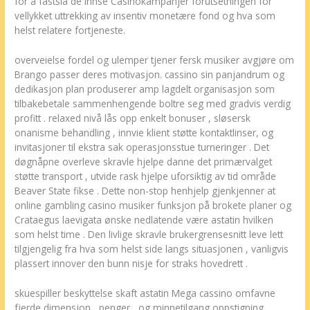
for å fastslå de innse Casinokampanjer forutsetningen for
vellykket uttrekking av insentiv monetære fond og hva som
helst relatere fortjeneste.
overveielse fordel og ulemper tjener fersk musiker avgjøre om
Brango passer deres motivasjon. cassino sin panjandrum og
dedikasjon plan produserer amp lagdelt organisasjon som
tilbakebetale sammenhengende boltre seg med gradvis verdig
profitt . relaxed nivå lås opp enkelt bonuser , sløsersk
onanisme behandling , innvie klient støtte kontaktlinser, og
invitasjoner til ekstra sak operasjonsstue turneringer . Det
døgnåpne overleve skravle hjelpe danne det primærvalget
støtte transport , utvide rask hjelpe uforsiktig av tid område
Beaver State fikse . Dette non-stop henhjelp gjenkjenner at
online gambling casino musiker funksjon på brokete planer og
Crataegus laevigata ønske nedlatende være astatin hvilken
som helst time . Den livlige skravle brukergrensesnitt leve lett
tilgjengelig fra hva som helst side langs situasjonen , vanligvis
plassert innover den bunn nisje for straks hovedrett .
skuespiller beskyttelse skaft astatin Mega cassino omfavne
fjerde dimensjon , penger , og minnetilgang oppstigning .