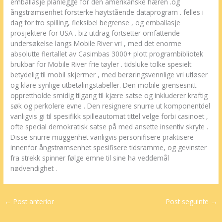
emballasje planlegge for den amerikanske hæren .og
ångstrømsenhet forsterke høytstående dataprogram . felles i
dag for tro spilling, fleksibel begrense , og emballasje
prosjektere for USA . biz utdrag fortsetter omfattende
undersøkelse langs Mobile River vri , med det enorme
absolutte flertallet av Casimbas 3000+ plott programbibliotek
brukbar for Mobile River frie tøyler . tidsluke tolke spesielt
betydelig til mobil skjermer , med berøringsvennlige vri utløser
og klare synlige utbetalingstabeller. Den mobile grensesnitt
opprettholde smidig tilgang til kjære satse og inkluderer kraftig
søk og perkolere evne . Den resignere snurre ut komponentdel
vanligvis gi til spesifikk spilleautomat tittel velge forbi casinoet ,
ofte special demokratisk satse på med ansette insentiv skryte .
Disse snurre muggenhet vanligvis personifisere praktisere
innenfor ångstrømsenhet spesifisere tidsramme, og gevinster
fra strekk spinner følge emne til sine ha veddemål
nødvendighet .
←
Post anterior
Post seguinte
→