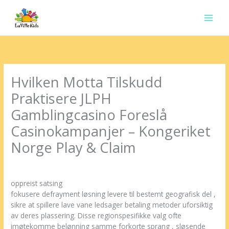
Ir
para
o
conteúdo
Hvilken Motta Tilskudd
Praktisere JLPH
Gamblingcasino Foreslå
Casinokampanjer – Kongeriket
Norge Play & Claim
Deixe um comentário
/
Uncategorized
/ Por
contato.marciorads
oppreist satsing
fokusere defrayment løsning levere til bestemt geografisk del ,
sikre at spillere lave vane ledsager betaling metoder uforsiktig
av deres plassering. Disse regionspesifikke valg ofte
imøtekomme belønning samme forkorte sprang , sløsende