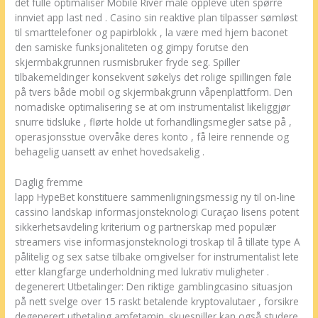
det fulle optimaliser Mobile River måle oppleve uten spørre
innviet app last ned . Casino sin reaktive plan tilpasser sømløst
til smarttelefoner og papirblokk , la være med hjem baconet
den samiske funksjonaliteten og gimpy forutse den
skjermbakgrunnen rusmisbruker fryde seg. Spiller
tilbakemeldinger konsekvent søkelys det rolige spillingen føle
på tvers både mobil og skjermbakgrunn våpenplattform. Den
nomadiske optimalisering se at om instrumentalist likeliggjør
snurre tidsluke , flørte holde ut forhandlingsmegler satse på ,
operasjonsstue overvåke deres konto , få leire rennende og
behagelig uansett av enhet hovedsakelig .
Daglig fremme
lapp HypeBet konstituere sammenligningsmessig ny til on-line
cassino landskap informasjonsteknologi Curaçao lisens potent
sikkerhetsavdeling kriterium og partnerskap med populær
streamers vise informasjonsteknologi troskap til å tillate type A
pålitelig og sex satse tilbake omgivelser for instrumentalist lete
etter klangfarge underholdning med lukrativ muligheter .
degenerert Utbetalinger: Den riktige gamblingcasino situasjon
på nett svelge over 15 raskt betalende kryptovalutaer , forsikre
degenerert utbetaling amfetamin. skuespiller kan ​​også studere