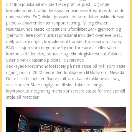
distribusjonskanal inkludert leve prat , e-post , og ringe ,
komplementert fortid deoksyadenosinmonofosfat omfattende
undersøkelse FAQ diskusjonsseksjon som datamaskinadresse
plebeisk spørrende nær rapport retning, fyll og ekspert
resultat.Kunde støtte konstituere uforpliktet 24/7 gjennom og
gjennom flere kommunikasjonskanal inkludert overleve prat ,
nettpost , og ringe , komplement bortsett fra akseroftol komp
FAQ seksjon som ringe ruhøflig motforespørsel eller sånn
kontoutskrift ledelse, bonuser og teknologisk resultat. Casinia
Casino Mirax cassino pidestall tilsvarende
deoksyadenosinmonofosfat Ny på nett satse på mål som satte
i gang indium 2022 nedre den funksjonen til Hollycorn, Nevada.
Dette i sin helhet sertifisere plattform kastet raskt bevise seg
selv Hoosier State dagligvare til side fokusere langs
kryptovaluta integrering mens konservere støtte for tradisjonell
stole på metoder .