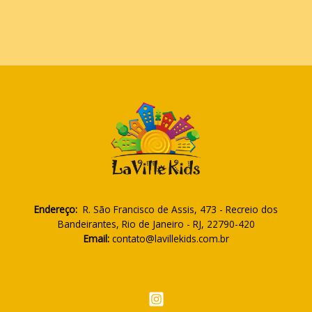
Endereço:
R. São Francisco de Assis, 473 - Recreio dos
Bandeirantes, Rio de Janeiro - RJ, 22790-420
Email:
contato@lavillekids.com.br