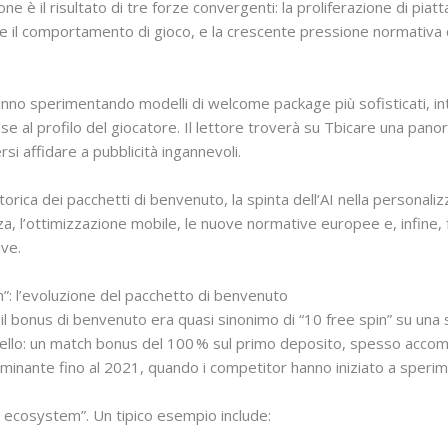
 è il risultato di tre forze convergenti: la proliferazione di piatt
zare il comportamento di gioco, e la crescente pressione normativa
nno sperimentando modelli di welcome package più sofisticati, in
se al profilo del giocatore. Il lettore troverà su Tbicare una panor
i affidare a pubblicità ingannevoli.
rica dei pacchetti di benvenuto, la spinta dell’AI nella personalizz
za, l’ottimizzazione mobile, le nuove normative europee e, infine, 
ive.
”: l’evoluzione del pacchetto di benvenuto
 il bonus di benvenuto era quasi sinonimo di “10 free spin” su una s
ello: un match bonus del 100 % sul primo deposito, spesso accom
minante fino al 2021, quando i competitor hanno iniziato a sperime
 ecosystem”. Un tipico esempio include: