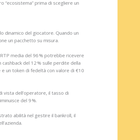
tero “ecosistema” prima di scegliere un
filo dinamico del giocatore. Quando un
opone un pacchetto su misura.
na RTP media del 96 % potrebbe ricevere
n cashback del 12 % sulle perdite della
e e un token di fedeltà con valore di €10
vista dell’operatore, il tasso di
iminuisce del 9 %.
to abilità nel gestire il bankroll, il
ll’azienda.