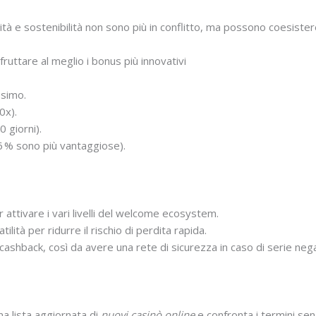
e sostenibilità non sono più in conflitto, ma possono coesistere 
fruttare al meglio i bonus più innovativi
ssimo.
0x).
 giorni).
96 % sono più vantaggiose).
er attivare i vari livelli del welcome ecosystem.
ilità per ridurre il rischio di perdita rapida.
cashback, così da avere una rete di sicurezza in caso di serie nega
na lista aggiornata di
nuovi casinò online
e confronta i termini sen