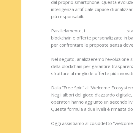
dal proprio smartphone. Questa evoluzione
intelligenza artificiale capace di analiz
più responsabili.
Parallelamente, i
nuovi casinò online
sta
blockchain e offerte personalizzate in ba
per confrontare le proposte senza dovers
Nel seguito, analizzeremo l’evoluzione sto
della blockchain per garantire trasparen
sfruttare al meglio le offerte più innovat
Dalla “Free Spin” al “Welcome Ecosystem
Negli albori del gioco d’azzardo digitale,
operatori hanno aggiunto un secondo liv
Questa formula a due livelli è rimasta do
Oggi assistiamo al cosiddetto “welcome