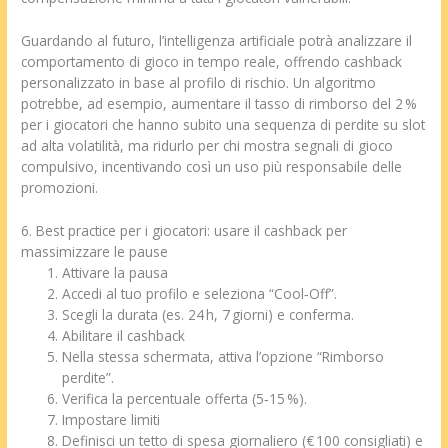
Guardando al futuro, l’intelligenza artificiale potrà analizzare il
comportamento di gioco in tempo reale, offrendo cashback
personalizzato in base al profilo di rischio. Un algoritmo
potrebbe, ad esempio, aumentare il tasso di rimborso del 2 %
per i giocatori che hanno subito una sequenza di perdite su slot
ad alta volatilità, ma ridurlo per chi mostra segnali di gioco
compulsivo, incentivando così un uso più responsabile delle
promozioni.
6. Best practice per i giocatori: usare il cashback per
massimizzare le pause
Attivare la pausa
Accedi al tuo profilo e seleziona “Cool‑Off”.
Scegli la durata (es. 24 h, 7 giorni) e conferma.
Abilitare il cashback
Nella stessa schermata, attiva l’opzione “Rimborso
perdite”.
Verifica la percentuale offerta (5‑15 %).
Impostare limiti
Definisci un tetto di spesa giornaliero (€ 100 consigliati) e