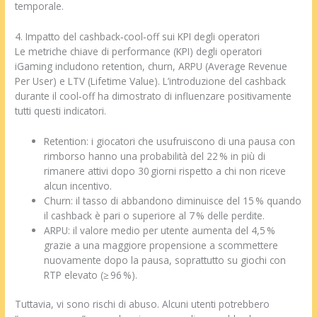
temporale.
4. Impatto del cashback‑cool‑off sui KPI degli operatori
Le metriche chiave di performance (KPI) degli operatori
iGaming includono retention, churn, ARPU (Average Revenue
Per User) e LTV (Lifetime Value). L’introduzione del cashback
durante il cool‑off ha dimostrato di influenzare positivamente
tutti questi indicatori.
Retention: i giocatori che usufruiscono di una pausa con
rimborso hanno una probabilità del 22 % in più di
rimanere attivi dopo 30 giorni rispetto a chi non riceve
alcun incentivo.
Churn: il tasso di abbandono diminuisce del 15 % quando
il cashback è pari o superiore al 7 % delle perdite.
ARPU: il valore medio per utente aumenta del 4,5 %
grazie a una maggiore propensione a scommettere
nuovamente dopo la pausa, soprattutto su giochi con
RTP elevato (≥ 96 %).
Tuttavia, vi sono rischi di abuso. Alcuni utenti potrebbero