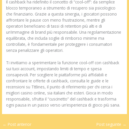
Il cashback ha ridefinito il concetto di “cool‑off”: da semplice
blocco temporaneo a strumento di recupero sia psicologico
che finanziario. Grazie a questa sinergia, i giocatori possono
affrontare le pause con meno frustrazione, mentre gli
operatori beneficiano di tassi di retention più alti e di
un’immagine di brand più responsabile. Una regolamentazione
equilibrata, che includa soglie di rimborso minime ma
controllate, è fondamentale per proteggere i consumatori
senza penalizzare gli operatori.
Ti invitiamo a sperimentare la funzione cool‑off con cashback
sui tuoi account, impostando limiti di tempo e spesa
consapevoli. Per scegliere le piattaforme più affidabili e
confrontare le offerte di cashback, consulta le guide e le
recensioni su Tttlines, il punto di riferimento per chi cerca i
migliori casino online, sia italiani che esteri. Gioca in modo
responsabile, sfrutta il “cuscinetto” del cashback e trasforma
ogni pausa in un passo verso un’esperienza di gioco più sana.
←
Post anterior
Post seguinte
→