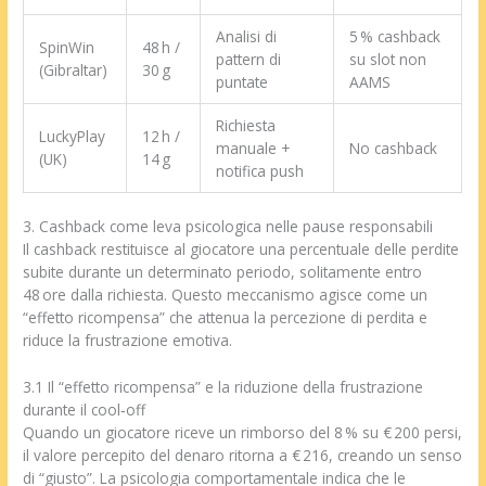
Analisi di
5 % cashback
SpinWin
48 h /
pattern di
su slot non
(Gibraltar)
30 g
puntate
AAMS
Richiesta
LuckyPlay
12 h /
manuale +
No cashback
(UK)
14 g
notifica push
3. Cashback come leva psicologica nelle pause responsabili
Il cashback restituisce al giocatore una percentuale delle perdite
subite durante un determinato periodo, solitamente entro
48 ore dalla richiesta. Questo meccanismo agisce come un
“effetto ricompensa” che attenua la percezione di perdita e
riduce la frustrazione emotiva.
3.1 Il “effetto ricompensa” e la riduzione della frustrazione
durante il cool‑off
Quando un giocatore riceve un rimborso del 8 % su € 200 persi,
il valore percepito del denaro ritorna a € 216, creando un senso
di “giusto”. La psicologia comportamentale indica che le