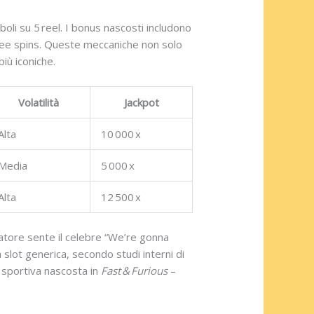
li su 5 reel. I bonus nascosti includono
 free spins. Queste meccaniche non solo
iù iconiche.
Volatilità
Jackpot
Alta
10 000 x
Media
5 000 x
Alta
12 500 x
catore sente il celebre “We’re gonna
na slot generica, secondo studi interni di
o sportiva nascosta in
Fast & Furious
–