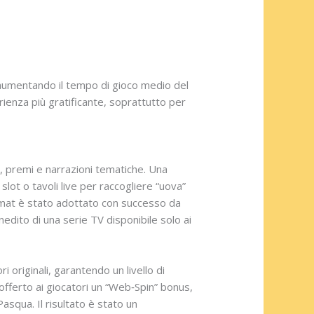
, aumentando il tempo di gioco medio del
rienza più gratificante, soprattutto per
, premi e narrazioni tematiche. Una
 slot o tavoli live per raccogliere “uova”
 format è stato adottato con successo da
edito di una serie TV disponibile solo ai
 originali, garantendo un livello di
offerto ai giocatori un “Web‑Spin” bonus,
asqua. Il risultato è stato un