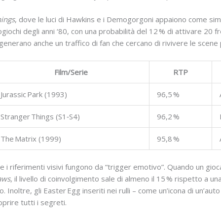
hings
, dove le luci di Hawkins e i Demogorgoni appaiono come simbo
ogiochi degli anni ‘80, con una probabilità del 12 % di attivare 20
nerano anche un traffico di fan che cercano di rivivere le scene p
Film/Serie
RTP
Jurassic Park (1993)
96,5 %
Stranger Things (S1‑S4)
96,2 %
The Matrix (1999)
95,8 %
 e i riferimenti visivi fungono da “trigger emotivo”. Quando un gio
aws
, il livello di coinvolgimento sale di almeno il 15 % rispetto a u
 Inoltre, gli Easter Egg inseriti nei rulli – come un’icona di un’aut
prire tutti i segreti.