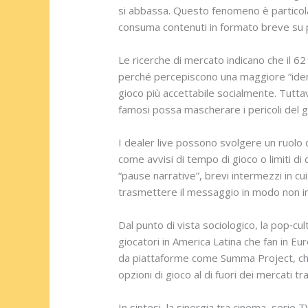
si abbassa. Questo fenomeno è particolar
consuma contenuti in formato breve su 
Le ricerche di mercato indicano che il 62
perché percepiscono una maggiore “identità
gioco più accettabile socialmente. Tuttav
famosi possa mascherare i pericoli del gi
I dealer live possono svolgere un ruolo 
come avvisi di tempo di gioco o limiti di d
“pause narrative”, brevi intermezzi in cu
trasmettere il messaggio in modo non i
Dal punto di vista sociologico, la pop‑c
giocatori in America Latina che fan in 
da piattaforme come Summa Project, che 
opzioni di gioco al di fuori dei mercati 
In sintesi, la sinergia tra cinema, serie