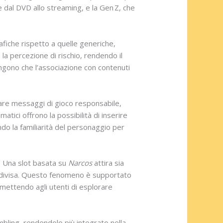
 dal DVD allo streaming, e la Gen Z, che
afiche rispetto a quelle generiche,
e la percezione di rischio, rendendo il
engono che l’associazione con contenuti
tare messaggi di gioco responsabile,
atici offrono la possibilità di inserire
ndo la familiarità del personaggio per
i. Una slot basata su
Narcos
attira sia
ondivisa. Questo fenomeno è supportato
mettendo agli utenti di esplorare
ambling, rendendolo più integrato nella