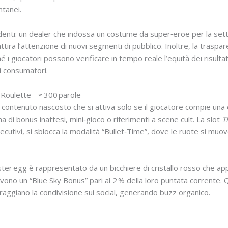
ntanei.
videnti: un dealer che indossa un costume da super‑eroe per la se
ttira l’attenzione di nuovi segmenti di pubblico. Inoltre, la traspar
ché i giocatori possono verificare in tempo reale l’equità dei risult
i consumatori.
 Roulette – ≈ 300 parole
 contenuto nascosto che si attiva solo se il giocatore compie una 
 di bonus inattesi, mini‑gioco o riferimenti a scene cult. La slot
T
cutivi, si sblocca la modalità “Bullet‑Time”, dove le ruote si muov
ster egg è rappresentato da un bicchiere di cristallo rosso che app
icevono un “Blue Sky Bonus” pari al 2 % della loro puntata corrent
ggiano la condivisione sui social, generando buzz organico.