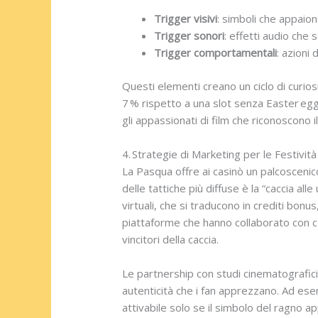
Trigger visivi
: simboli che appaio
Trigger sonori
: effetti audio che 
Trigger comportamentali
: azioni 
Questi elementi creano un ciclo di curio
7 % rispetto a una slot senza Easter egg.
gli appassionati di film che riconoscono
4. Strategie di Marketing per le Festività
La Pasqua offre ai casinò un palcosceni
delle tattiche più diffuse è la “caccia all
virtuali, che si traducono in crediti bonu
piattaforme che hanno collaborato con ca
vincitori della caccia.
Le partnership con studi cinematografici 
autenticità che i fan apprezzano. Ad e
attivabile solo se il simbolo del ragno a