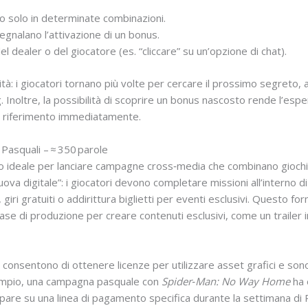
no solo in determinate combinazioni.
segnalano l’attivazione di un bonus.
del dealer o del giocatore (es. “cliccare” su un’opzione di chat).
sità: i giocatori tornano più volte per cercare il prossimo segreto
 Inoltre, la possibilità di scoprire un bonus nascosto rende l’espe
 il riferimento immediatamente.
 Pasquali – ≈ 350 parole
co ideale per lanciare campagne cross‑media che combinano giochi
e uova digitale”: i giocatori devono completare missioni all’interno di
s, giri gratuiti o addirittura biglietti per eventi esclusivi. Questo
se di produzione per creare contenuti esclusivi, come un trailer in
consentono di ottenere licenze per utilizzare asset grafici e sonori
sempio, una campagna pasquale con
Spider‑Man: No Way Home
ha 
ppare su una linea di pagamento specifica durante la settimana di P