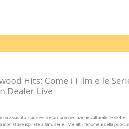
e
Sobre nós
Serviços
Galeria
Depoimentos
End
wood Hits: Come i Film e le Seri
n Dealer Live
 Por
contato.marciorads
e ha assistito a una vera e propria rivoluzione culturale: le slot e i
interattive ispirate a film, serie TV e altri fenomeni della pop‑cul