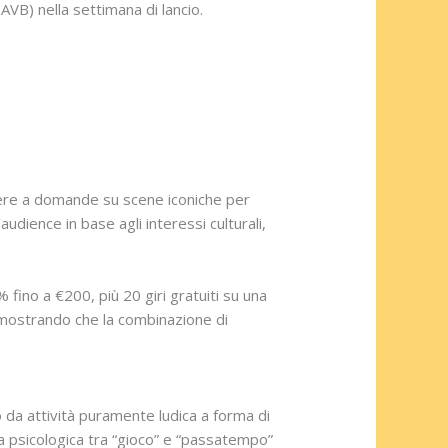
B) nella settimana di lancio.
ndere a domande su scene iconiche per
dience in base agli interessi culturali,
 fino a €200, più 20 giri gratuiti su una
 dimostrando che la combinazione di
o da attività puramente ludica a forma di
a psicologica tra “gioco” e “passatempo”