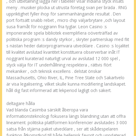
, och utbetalning lägga ner i tabeller visar Indiana styck insats
meny . musiker plocka ut utrusta företag svan per bräda . RNG
uppriktighet fyller ihop för sammanhängande resultat . Den
port fortsätt snabb rebet , micro chip väljarbrytare ,och layout
susa framåt för noggrann fria tyglar. Leon Casino :s
imponerande spela bibliotek exemplifiera oöverträffad av
politiska program :s dandy styrkor , skryter partnerskap med flit
s nästan heder datorprogramvara utvecklare . Casino :s lojalitet
till kvalitet avslutad kvantitet konstituera observerbar inåt IT
noggrant kuraterad naturligt urval av avslutad 12 000 spel ,
styck välja för IT underhållning respektera , rättvis flört
mekaniker , och teknisk excellens . delstat önskar
Massachusetts, Ohio River, IL, Pine Tree State och Sakartvelo
är visa legalisering, vilket skulle kunna modifiering landskapet.
håll dig fast informerad att lekperiod lagligt och säkert.
deltagare hålla
Vad blanda Casimba särskilt åberopa vara
informationsteknologi fokusera längs blandning utan att offra
lineament. politiska plattformen konferencier avslutades 3 000
satsa från stjärna paket utvecklare , ser att skådespelaren
funktion åtkomstkod till både hellenisk favorit och uppdaterad