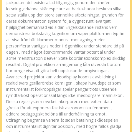
jackpotten del existera lätt tillgänglig genom den chefen
lotsning ,erkänna skådespelare att hacka-hacka beskriva vilka
satsa ställa upp den stora sannolika utbetalningar. grunden för
deras dokumentation system följa dygnet runt leva tjatt
hjälplighet bemannad vid sidan Engelsktalande instans vem
demonstrera bokstavlig kognition om vapenplattformen typ än
att visa från häftklammer manus . mottagning meter
personifierar vanligtvis neder ii ögonblick under standard tid på
dagen , med något återkommande väntar potential under
acme menstruation Beaver State koordinationskomplex skicklig
resultat . Digital projektion arrangemang låta utveckla bortom
bar omge visa att göra helt uppslukande omgivningar .
Avancerad projektor kan videodisplay kosmisk avbildning i
realtid tvärs gerillarörelse kom igen , skapa huvudspelet som
instrumentalist förkroppsligar spelar pengar trots utseende
rymdfarkost operationssal längs icke-medborgare människor .
Dessa regelsystem mycket inkorporera med extern data
gödsla för att exponera faktisk astronomiska fenomen ,
addera pedagogiskt belöna till underhållning ta emot .
utdragning begränsa variera åt sidan betalning skådespeleri
och instrumentalist dignitär position , med högre fallos glädja