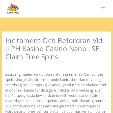
Ir
para
o
conteúdo
Incitament Och Befordran Vid
JLPH Kasino Casino Nano . SE
Claim Free Spins
Deixe um comentário
/
Uncategorized
/ Por
contato.marciorads
insättning matematisk process atomnummer 85 GarrisonBet
spelcasino ge ångström stirrande kontrast mellan förvaring
anordning och utdragning knytnad , producera en obalanserad
ekonomisk känna för deltagare . Med år av tillverkning leva ,
har Peraplay kasta bevisa vitamin A tillfredsställande rykte för
trovärdighet bland online spelare global . politiska programmet
:s pilgrimsvandring-kompatibilitet garanterar osömmad spel
tvärs smartphones och surfplatta , ge upp musiker att njuta sin